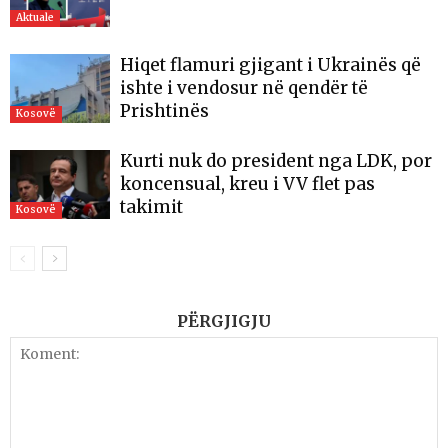
Aktuale
Hiqet flamuri gjigant i Ukrainës që
ishte i vendosur në qendër të
Prishtinës
Kosovë
Kurti nuk do president nga LDK, por
koncensual, kreu i VV flet pas
takimit
Kosovë
PËRGJIGJU