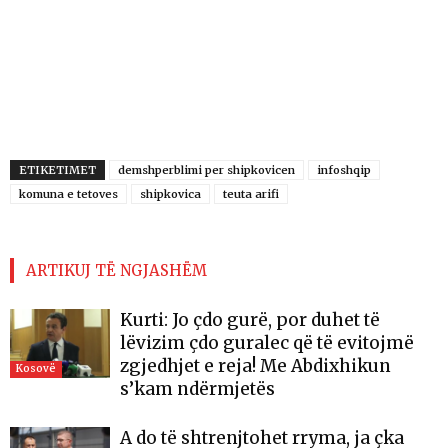
ETIKETIMET
demshperblimi per shipkovicen
infoshqip
komuna e tetoves
shipkovica
teuta arifi
ARTIKUJ TË NGJASHËM
Kurti: Jo çdo gurë, por duhet të
lëvizim çdo guralec që të evitojmë
zgjedhjet e reja! Me Abdixhikun
Kosovë
s’kam ndërmjetës
A do të shtrenjtohet rryma, ja çka