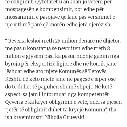
të obligimit. Qytetarët u ankuan jo vetëm për
mospagesën e kompensimit, por edhe për
mossanimin e pasojave që lanë pas vërshimet e
një viti më parë që morën edhe jetë njerëzish.
“Qeveria lëshoi rreth 25 milion denarë në dhjetor,
më pas u konstatua se nevojiten edhe rreth 8
milion e gjysëm pasi ka pasur ndonjë gabim nga
byroja për ekspertizë ligjore dhe në korrik janë
lëshuar edhe ato mjete Komunës së Tetovës.
Kështu që këto mjete janë në pagesë e sipër ose
do të duhet të paguhen shumë shpejt. Në këtë
aspect, sa jam I informuar nga kompetentët
Qeveria e ka kryer obligimin e vetë, ndërsa pjesën
tjetër të obligimit duhet ta kryejë Komuna”, tha
ish kryeministri Nikolla Gruevski.