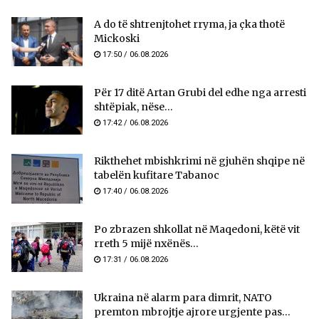
A do të shtrenjtohet rryma, ja çka thotë
Mickoski
17:50 / 06.08.2026
Për 17 ditë Artan Grubi del edhe nga arresti
shtëpiak, nëse...
17:42 / 06.08.2026
Rikthehet mbishkrimi në gjuhën shqipe në
tabelën kufitare Tabanoc
17:40 / 06.08.2026
Po zbrazen shkollat në Maqedoni, këtë vit
rreth 5 mijë nxënës...
17:31 / 06.08.2026
Ukraina në alarm para dimrit, NATO
premton mbrojtje ajrore urgjente pas...