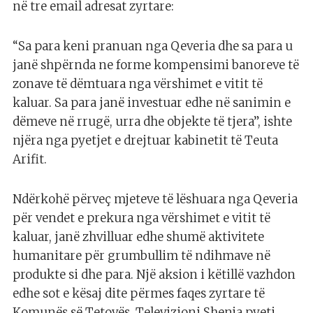
në tre email adresat zyrtare:
“Sa para keni pranuan nga Qeveria dhe sa para u
janë shpërnda ne forme kompensimi banoreve të
zonave të dëmtuara nga vërshimet e vitit të
kaluar. Sa para janë investuar edhe në sanimin e
dëmeve në rrugë, urra dhe objekte të tjera”, ishte
njëra nga pyetjet e drejtuar kabinetit të Teuta
Arifit.
Ndërkohë përveç mjeteve të lëshuara nga Qeveria
për vendet e prekura nga vërshimet e vitit të
kaluar, janë zhvilluar edhe shumë aktivitete
humanitare për grumbullim të ndihmave në
produkte si dhe para. Një aksion i këtillë vazhdon
edhe sot e kësaj dite përmes faqes zyrtare të
Komunës së Tetovës. Televizioni Shenja pyeti