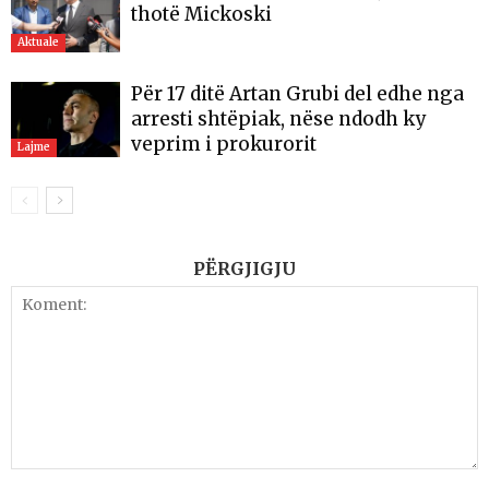
thotë Mickoski
Aktuale
Për 17 ditë Artan Grubi del edhe nga
arresti shtëpiak, nëse ndodh ky
veprim i prokurorit
Lajme
PËRGJIGJU