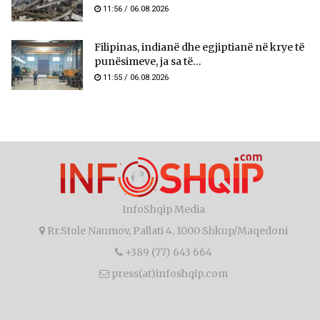
11:56 / 06.08.2026
Filipinas, indianë dhe egjiptianë në krye të
punësimeve, ja sa të...
11:55 / 06.08.2026
InfoShqip Media
Rr.Stole Naumov, Pallati 4, 1000 Shkup/Maqedoni
+389 (77) 643 664
press(at)infoshqip.com