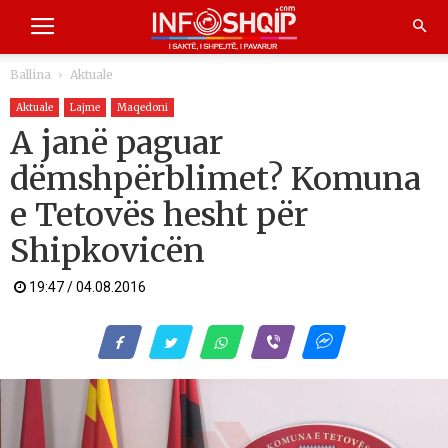
Ballina
Aktuale
Aktuale
Lajme
Maqedoni
A janë paguar
dëmshpërblimet? Komuna
e Tetovës hesht për
Shipkovicën
19:47 / 04.08.2016