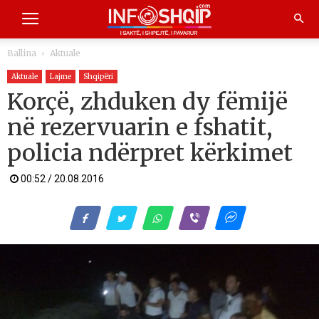
Ballina
Aktuale
Aktuale
Lajme
Shqipëri
Korçë, zhduken dy fëmijë
në rezervuarin e fshatit,
policia ndërpret kërkimet
00:52 / 20.08.2016