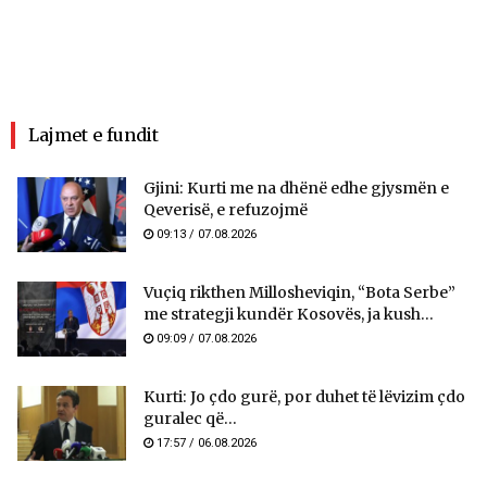
Lajmet e fundit
Gjini: Kurti me na dhënë edhe gjysmën e
Qeverisë, e refuzojmë
09:13 / 07.08.2026
Vuçiq rikthen Millosheviqin, “Bota Serbe”
me strategji kundër Kosovës, ja kush...
09:09 / 07.08.2026
Kurti: Jo çdo gurë, por duhet të lëvizim çdo
guralec që...
17:57 / 06.08.2026