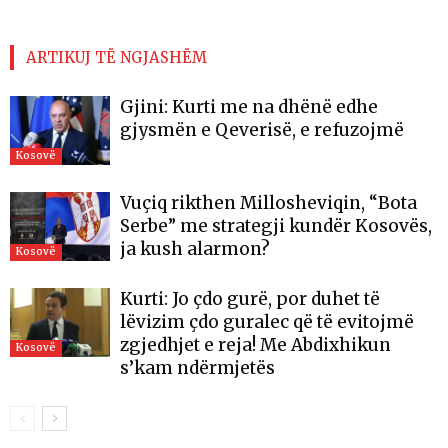
ARTIKUJ TË NGJASHËM
Gjini: Kurti me na dhënë edhe
gjysmën e Qeverisë, e refuzojmë
Kosovë
Vuçiq rikthen Millosheviqin, “Bota
Serbe” me strategji kundër Kosovës,
ja kush alarmon?
Kosovë
Kurti: Jo çdo gurë, por duhet të
lëvizim çdo guralec që të evitojmë
zgjedhjet e reja! Me Abdixhikun
Kosovë
s’kam ndërmjetës