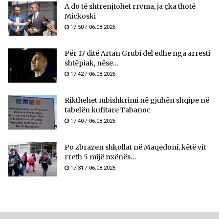
A do të shtrenjtohet rryma, ja çka thotë
Mickoski
17:50 / 06.08.2026
Për 17 ditë Artan Grubi del edhe nga arresti
shtëpiak, nëse...
17:42 / 06.08.2026
Rikthehet mbishkrimi në gjuhën shqipe në
tabelën kufitare Tabanoc
17:40 / 06.08.2026
Po zbrazen shkollat në Maqedoni, këtë vit
rreth 5 mijë nxënës...
17:31 / 06.08.2026