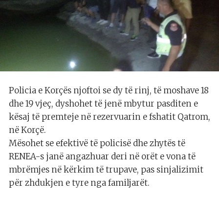
Policia e Korçës njoftoi se dy të rinj, të moshave 18
dhe 19 vjeç, dyshohet të jenë mbytur pasditen e
kësaj të premteje në rezervuarin e fshatit Qatrom,
në Korçë.
Mësohet se efektivë të policisë dhe zhytës të
RENEA-s janë angazhuar deri në orët e vona të
mbrëmjes në kërkim të trupave, pas sinjalizimit
për zhdukjen e tyre nga familjarët.