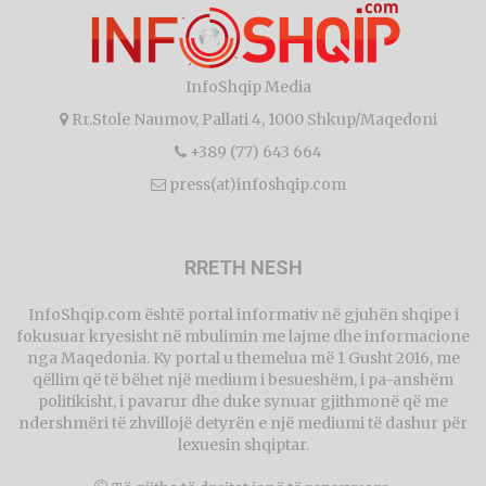
InfoShqip Media
Rr.Stole Naumov, Pallati 4, 1000 Shkup/Maqedoni
+389 (77) 643 664
press(at)infoshqip.com
RRETH NESH
InfoShqip.com është portal informativ në gjuhën shqipe i
fokusuar kryesisht në mbulimin me lajme dhe informacione
nga Maqedonia. Ky portal u themelua më 1 Gusht 2016, me
qëllim që të bëhet një medium i besueshëm, i pa-anshëm
politikisht, i pavarur dhe duke synuar gjithmonë që me
ndershmëri të zhvillojë detyrën e një mediumi të dashur për
lexuesin shqiptar.