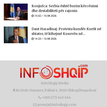
Konjufca: Serbia është burim kërcënimi
dhe destabiliteti për rajonin
15:02 / 10.08.2026
Daut Haradinaj: Protesta kundër Kurtit në
shtator, të kthejmë Kosovën në...
14:23 / 10.08.2026
InfoShqip Media
Rr.Stole Naumov, Pallati 4, 1000 Shkup/Maqedoni
+389 (77) 643 664
press(at)infoshqip.com