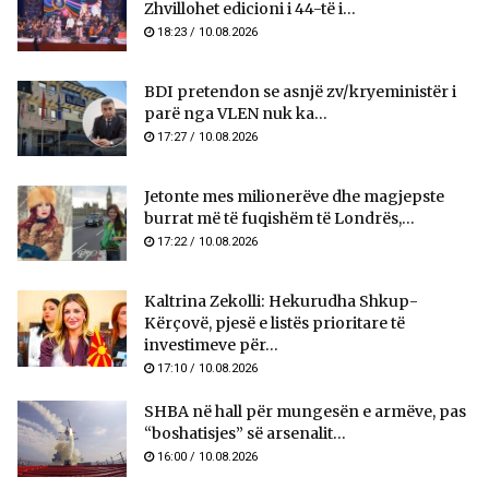
Zhvillohet edicioni i 44-të i...
18:23 / 10.08.2026
BDI pretendon se asnjë zv/kryeministër i
parë nga VLEN nuk ka...
17:27 / 10.08.2026
Jetonte mes milionerëve dhe magjepste
burrat më të fuqishëm të Londrës,...
17:22 / 10.08.2026
Kaltrina Zekolli: Hekurudha Shkup-
Kërçovë, pjesë e listës prioritare të
investimeve për...
17:10 / 10.08.2026
SHBA në hall për mungesën e armëve, pas
“boshatisjes” së arsenalit...
16:00 / 10.08.2026