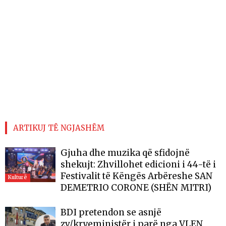
ARTIKUJ TË NGJASHËM
Gjuha dhe muzika që sfidojnë
shekujt: Zhvillohet edicioni i 44-të i
Festivalit të Këngës Arbëreshe SAN
Kulturë
DEMETRIO CORONE (SHËN MITRI)
BDI pretendon se asnjë
zv/kryeministër i parë nga VLEN