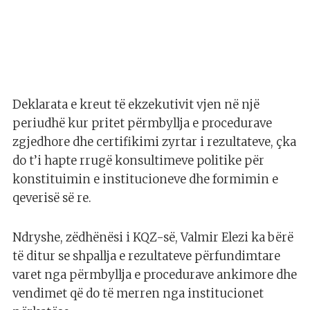
Deklarata e kreut të ekzekutivit vjen në një
periudhë kur pritet përmbyllja e procedurave
zgjedhore dhe certifikimi zyrtar i rezultateve, çka
do t’i hapte rrugë konsultimeve politike për
konstituimin e institucioneve dhe formimin e
qeverisë së re.
Ndryshe, zëdhënësi i KQZ-së, Valmir Elezi ka bërë
të ditur se shpallja e rezultateve përfundimtare
varet nga përmbyllja e procedurave ankimore dhe
vendimet që do të merren nga institucionet