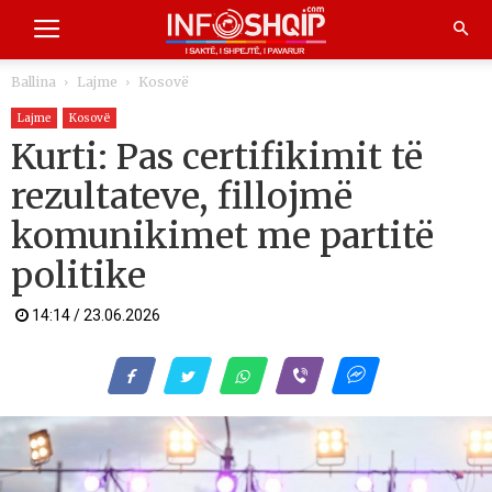
Ballina
Lajme
Kosovë
Lajme
Kosovë
Kurti: Pas certifikimit të
rezultateve, fillojmë
komunikimet me partitë
politike
14:14 / 23.06.2026