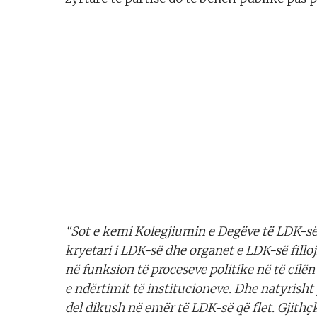
“Sot e kemi Kolegjiumin e Degëve të LDK-së.
kryetari i LDK-së dhe organet e LDK-së fillo
në funksion të proceseve politike në të cilën
e ndërtimit të institucioneve. Dhe natyrisht 
del dikush në emër të LDK-së që flet. Gjithç