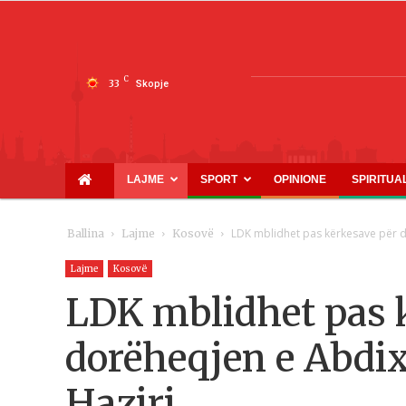
C
33
Skopje
LAJME
SPORT
OPINIONE
SPIRITUA
LDK mblidhet pas kërkesave për d
Ballina
Lajme
Kosovë
Lajme
Kosovë
LDK mblidhet pas 
dorëheqjen e Abdix
Haziri