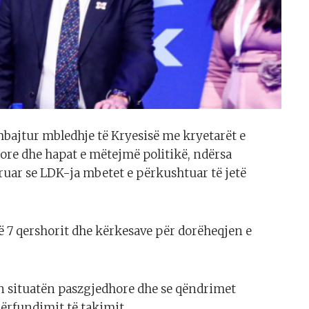
bajtur mbledhje të Kryesisë me kryetarët e
ore dhe hapat e mëtejmë politikë, ndërsa
laruar se LDK-ja mbetet e përkushtuar të jetë
të 7 qershorit dhe kërkesave për dorëheqjen e
on situatën paszgjedhore dhe se qëndrimet
përfundimit të takimit.