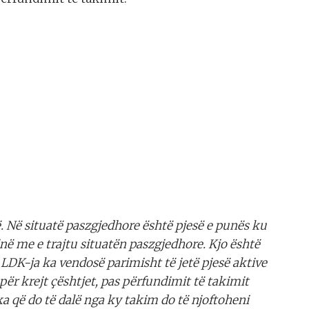
 Në situatë paszgjedhore është pjesë e punës ku
jnë me e trajtu situatën paszgjedhore. Kjo është
 LDK-ja ka vendosë parimisht të jetë pjesë aktive
për krejt çështjet, pas përfundimit të takimit
ka që do të dalë nga ky takim do të njoftoheni