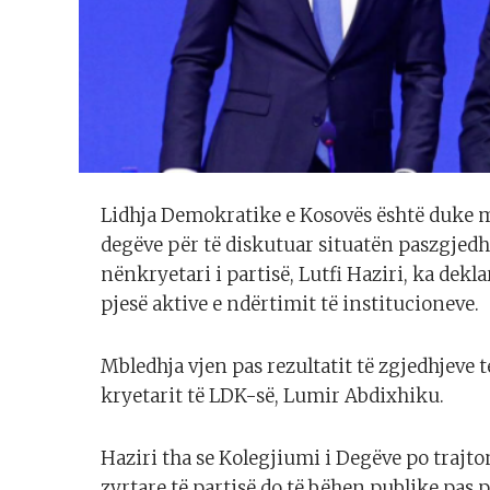
Lidhja Demokratike e Kosovës është duke m
degëve për të diskutuar situatën paszgjedh
nënkryetari i partisë, Lutfi Haziri, ka dek
pjesë aktive e ndërtimit të institucioneve.
Mbledhja vjen pas rezultatit të zgjedhjeve 
kryetarit të LDK-së, Lumir Abdixhiku.
Haziri tha se Kolegjiumi i Degëve po trajt
zyrtare të partisë do të bëhen publike pas 