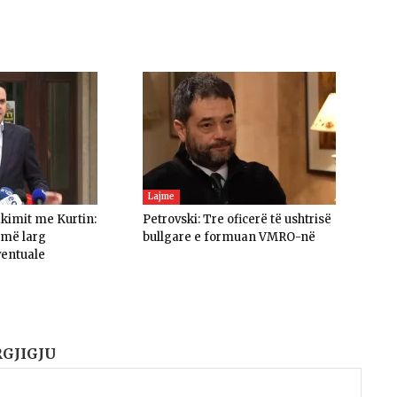
Lajme
akimit me Kurtin:
Petrovski: Tre oficerë të ushtrisë
umë larg
bullgare e formuan VMRO-në
ventuale
RGJIGJU