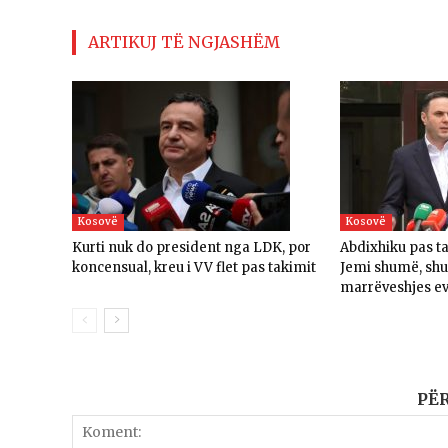
ARTIKUJ TË NGJASHËM
Kosovë
Kosovë
Kurti nuk do president nga LDK, por
Abdixhiku pas t
koncensual, kreu i VV flet pas takimit
Jemi shumë, sh
marrëveshjes e
PË