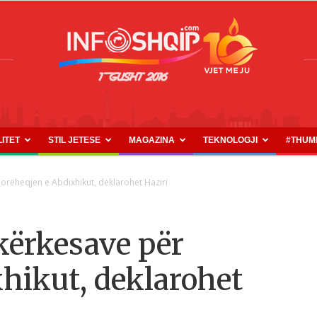
LITET
STIL JETESE
MAGAZINA
TEKNOLOGJI
#THUM
INFOSHQIP.COM
orëheqjen e Abdixhikut, deklarohet Haziri
kërkesave për
hikut, deklarohet