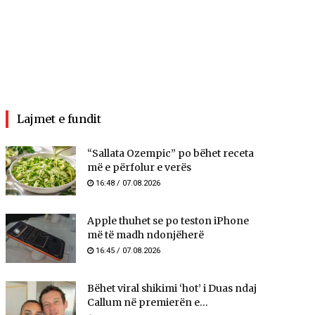
Lajmet e fundit
“Sallata Ozempic” po bëhet receta
më e përfolur e verës
16:48 / 07.08.2026
Apple thuhet se po teston iPhone
më të madh ndonjëherë
16:45 / 07.08.2026
Bëhet viral shikimi ‘hot’ i Duas ndaj
Callum në premierën e...