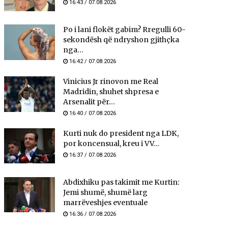
16:43 / 07.08.2026
Po i lani flokët gabim? Rregulli 60-
sekondësh që ndryshon gjithçka
nga...
16:42 / 07.08.2026
Vinicius Jr rinovon me Real
Madridin, shuhet shpresa e
Arsenalit për...
16:40 / 07.08.2026
Kurti nuk do president nga LDK,
por koncensual, kreu i VV...
16:37 / 07.08.2026
Abdixhiku pas takimit me Kurtin:
Jemi shumë, shumë larg
marrëveshjes eventuale
16:36 / 07.08.2026