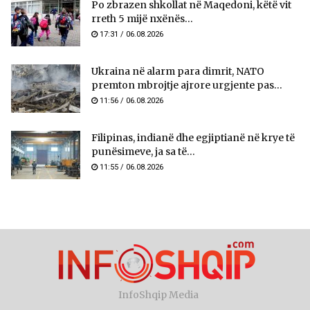
Po zbrazen shkollat në Maqedoni, këtë vit
rreth 5 mijë nxënës...
17:31 / 06.08.2026
Ukraina në alarm para dimrit, NATO
premton mbrojtje ajrore urgjente pas...
11:56 / 06.08.2026
Filipinas, indianë dhe egjiptianë në krye të
punësimeve, ja sa të...
11:55 / 06.08.2026
InfoShqip Media