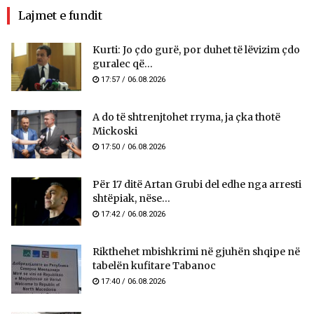
Lajmet e fundit
Kurti: Jo çdo gurë, por duhet të lëvizim çdo
guralec që...
17:57 / 06.08.2026
A do të shtrenjtohet rryma, ja çka thotë
Mickoski
17:50 / 06.08.2026
Për 17 ditë Artan Grubi del edhe nga arresti
shtëpiak, nëse...
17:42 / 06.08.2026
Rikthehet mbishkrimi në gjuhën shqipe në
tabelën kufitare Tabanoc
17:40 / 06.08.2026