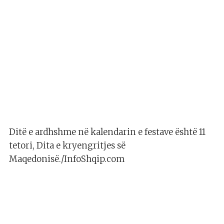
Ditë e ardhshme në kalendarin e festave është 11
tetori, Dita e kryengritjes së
Maqedonisë./InfoShqip.com