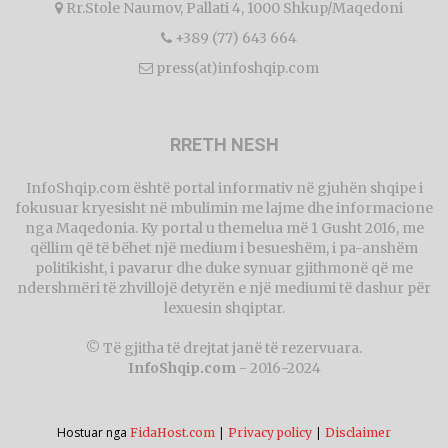
Rr.Stole Naumov, Pallati 4, 1000 Shkup/Maqedoni
+389 (77) 643 664
press(at)infoshqip.com
RRETH NESH
InfoShqip.com është portal informativ në gjuhën shqipe i
fokusuar kryesisht në mbulimin me lajme dhe informacione
nga Maqedonia. Ky portal u themelua më 1 Gusht 2016, me
qëllim që të bëhet një medium i besueshëm, i pa-anshëm
politikisht, i pavarur dhe duke synuar gjithmonë që me
ndershmëri të zhvillojë detyrën e një mediumi të dashur për
lexuesin shqiptar.
© Të gjitha të drejtat janë të rezervuara.
InfoShqip.com
- 2016-2024
Hostuar nga
|
|
FidaHost.com
Privacy policy
Disclaimer