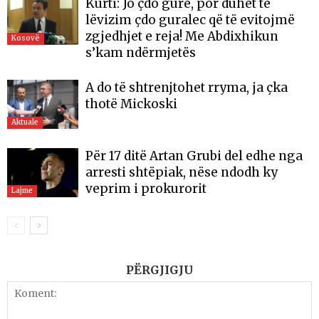
Kurti: Jo çdo gurë, por duhet të
lëvizim çdo guralec që të evitojmë
zgjedhjet e reja! Me Abdixhikun
Kosovë
s’kam ndërmjetës
A do të shtrenjtohet rryma, ja çka
thotë Mickoski
Aktuale
Për 17 ditë Artan Grubi del edhe nga
arresti shtëpiak, nëse ndodh ky
veprim i prokurorit
Lajme
PËRGJIGJU