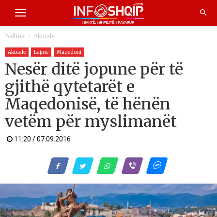
Ballina
Aktuale
Aktuale
Lajme
Maqedoni
Nesër ditë jopune për të
gjithë qytetarët e
Maqedonisë, të hënën
vetëm për myslimanët
11:20 / 07.09.2016