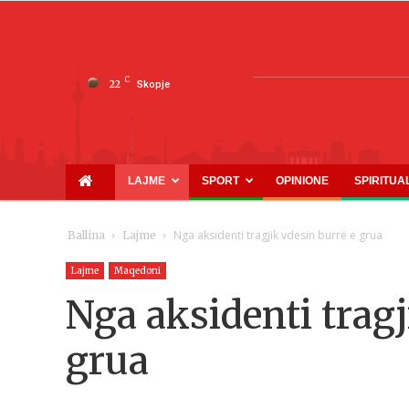
C
22
Skopje
LAJME
SPORT
OPINIONE
SPIRITUA
Nga aksidenti tragjik vdesin burrë e grua
Ballina
Lajme
Lajme
Maqedoni
Nga aksidenti tragj
grua