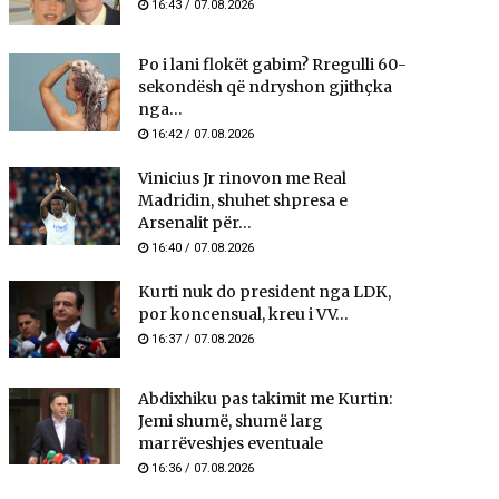
16:43 / 07.08.2026
Po i lani flokët gabim? Rregulli 60-
sekondësh që ndryshon gjithçka
nga...
16:42 / 07.08.2026
Vinicius Jr rinovon me Real
Madridin, shuhet shpresa e
Arsenalit për...
16:40 / 07.08.2026
Kurti nuk do president nga LDK,
por koncensual, kreu i VV...
16:37 / 07.08.2026
Abdixhiku pas takimit me Kurtin:
Jemi shumë, shumë larg
marrëveshjes eventuale
16:36 / 07.08.2026