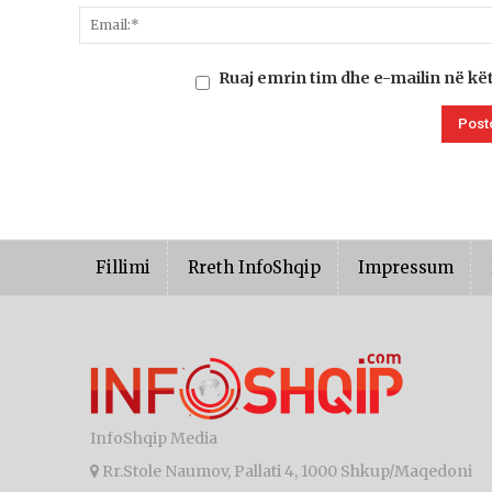
Ruaj emrin tim dhe e-mailin në kë
Fillimi
Rreth InfoShqip
Impressum
InfoShqip Media
Rr.Stole Naumov, Pallati 4, 1000 Shkup/Maqedoni