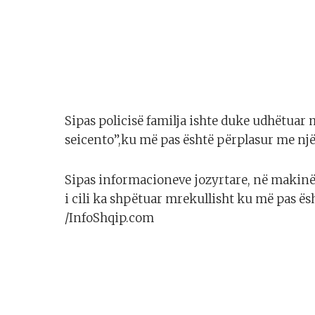
Sipas policisë familja ishte duke udhëtuar 
seicento”,ku më pas është përplasur me një
Sipas informacioneve jozyrtare, në makinë k
i cili ka shpëtuar mrekullisht ku më pas ës
/InfoShqip.com