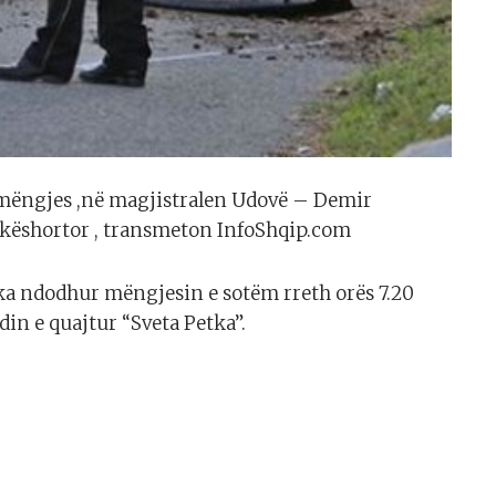
ë mëngjes ,në magjistralen Udovë – Demir
shkëshortor , transmeton InfoShqip.com
 ka ndodhur mëngjesin e sotëm rreth orës 7.20
in e quajtur “Sveta Petka”.