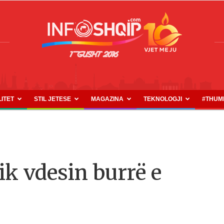
LITET
STIL JETESE
MAGAZINA
TEKNOLOGJI
#THUM
INFOSHQIP.COM
ik vdesin burrë e