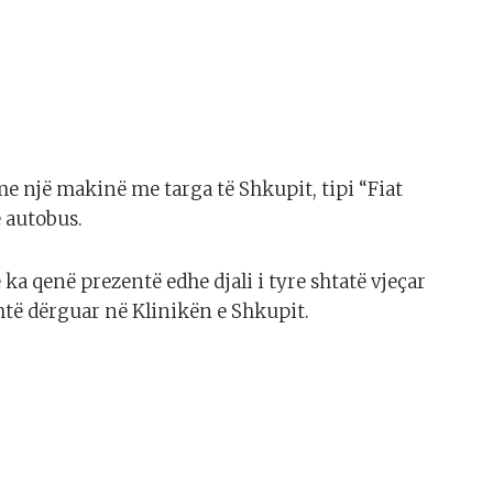
me një makinë me targa të Shkupit, tipi “Fiat
 autobus.
a qenë prezentë edhe djali i tyre shtatë vjeçar
htë dërguar në Klinikën e Shkupit.