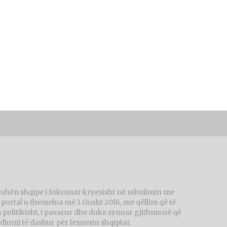
juhën shqipe i fokusuar kryesisht në mbulimin me
ortal u themelua më 1 Gusht 2016, me qëllim që të
politikisht, i pavarur dhe duke synuar gjithmonë që
diumi të dashur për lexuesin shqiptar.