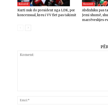
Kosovë
Kosovë
Kurti nuk do president nga LDK, por
Abdixhiku pas t
koncensual, kreu i VV flet pas takimit
Jemi shumë, sh
marrëveshjes e
PË