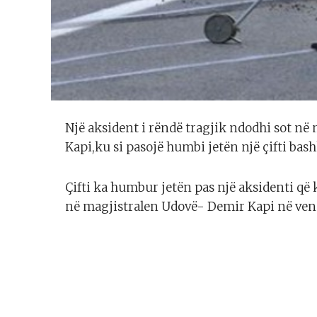
Një aksident i rëndë tragjik ndodhi sot n
Kapi,ku si pasojë humbi jetën një çifti ba
Çifti ka humbur jetën pas një aksidenti që
në magjistralen Udovë- Demir Kapi në vend