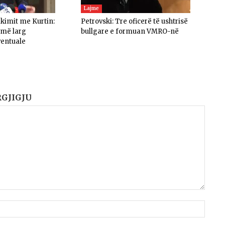
Lajme
akimit me Kurtin:
Petrovski: Tre oficerë të ushtrisë
umë larg
bullgare e formuan VMRO-në
ventuale
RGJIGJU