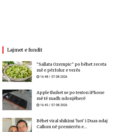
Lajmet e fundit
“Sallata Ozempic” po bëhet receta
më e përfolur e verës
16:48 / 07.08.2026
Apple thuhet se po teston iPhone
më të madh ndonjëherë
16:45 / 07.08.2026
Bëhet viral shikimi ‘hot’ i Duas ndaj
Callum në premierën e...