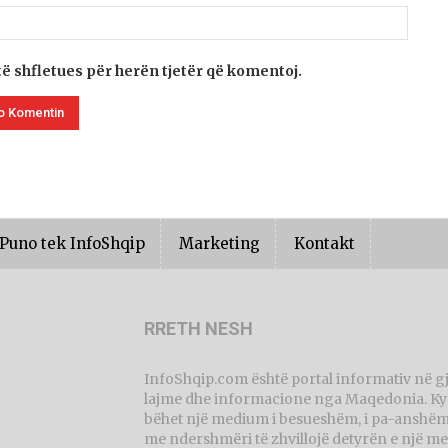
të shfletues për herën tjetër që komentoj.
Puno tek InfoShqip
Marketing
Kontakt
RRETH NESH
InfoShqip.com është portal informativ në g
lajme dhe informacione nga Maqedonia. Ky p
bëhet një medium i besueshëm, i pa-anshëm 
me ndershmëri të zhvillojë detyrën e një me