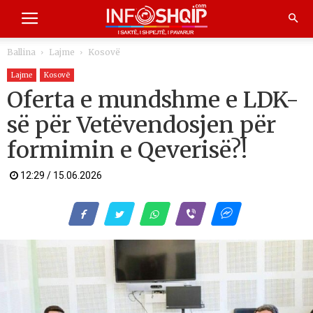
Ballina
Lajme
Kosovë
Lajme
Kosovë
Oferta e mundshme e LDK-
së për Vetëvendosjen për
formimin e Qeverisë?!
12:29 / 15.06.2026