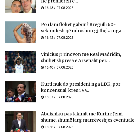
në premierën e...
16:43 / 07.08.2026
Po i lani flokët gabim? Rregulli 60-
sekondësh që ndryshon gjithçka nga...
16:42 / 07.08.2026
Vinicius Jr rinovon me Real Madridin,
shuhet shpresa e Arsenalit për...
16:40 / 07.08.2026
Kurti nuk do president nga LDK, por
koncensual, kreu i VV...
16:37 / 07.08.2026
Abdixhiku pas takimit me Kurtin: Jemi
shumë, shumë larg marrëveshjes eventuale
16:36 / 07.08.2026