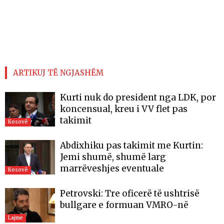
ARTIKUJ TË NGJASHËM
Kurti nuk do president nga LDK, por
koncensual, kreu i VV flet pas
takimit
Kosovë
Abdixhiku pas takimit me Kurtin:
Jemi shumë, shumë larg
marrëveshjes eventuale
Kosovë
Petrovski: Tre oficerë të ushtrisë
bullgare e formuan VMRO-në
Lajme