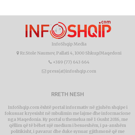
InfoShqip Media
Rr.Stole Naumov, Pallati 4, 1000 Shkup/Maqedoni
+389 (77) 643 664
press(at)infoshqip.com
RRETH NESH
InfoShqip.com është portal informativ në gjuhën shqipe i
fokusuar kryesisht në mbulimin me lajme dhe informacione
nga Maqedonia. Ky portal u themelua më 1 Gusht 2016, me
qëllim që të bëhet një medium i besueshëm, i pa-anshëm
politikisht, i pavarur dhe duke synuar gjithmonë që me