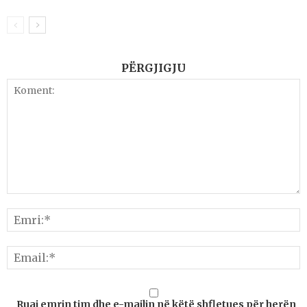
PËRGJIGJU
Ruaj emrin tim dhe e-mailin në këtë shfletues për herën