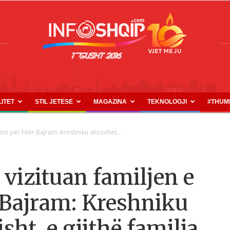
LITET
STIL JETESE
MAGAZINA
TEKNOLOGJI
#THUM
INFOSHQIP.COM
it për Fitër Bajram: Kreshniku akuzohet...
vizituan familjen e
r Bajram: Kreshniku
sht, e gjithë familja