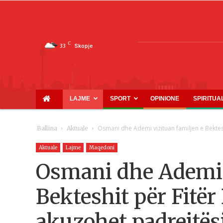
C
33
Skopje
LAJME
SPORT
OPINIONE
SPIRITUA
Osmani dhe Ademi vizituan familjen e Bektesh
Ballina
Aktuale
Aktuale
Lajme
Maqedoni
Osmani dhe Ademi 
Bekteshit për Fitë
akuzohet padrejtësi