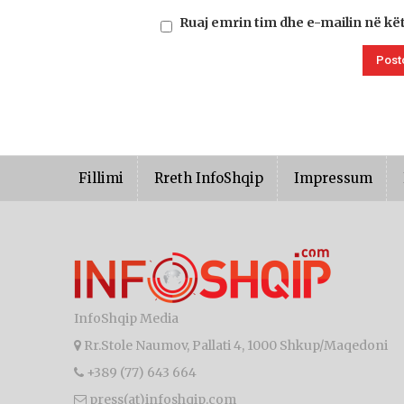
Ruaj emrin tim dhe e-mailin në kë
Fillimi
Rreth InfoShqip
Impressum
InfoShqip Media
Rr.Stole Naumov, Pallati 4, 1000 Shkup/Maqedoni
+389 (77) 643 664
press(at)infoshqip.com