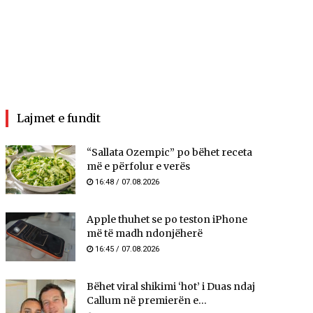
Lajmet e fundit
“Sallata Ozempic” po bëhet receta
më e përfolur e verës
16:48 / 07.08.2026
Apple thuhet se po teston iPhone
më të madh ndonjëherë
16:45 / 07.08.2026
Bëhet viral shikimi ‘hot’ i Duas ndaj
Callum në premierën e...