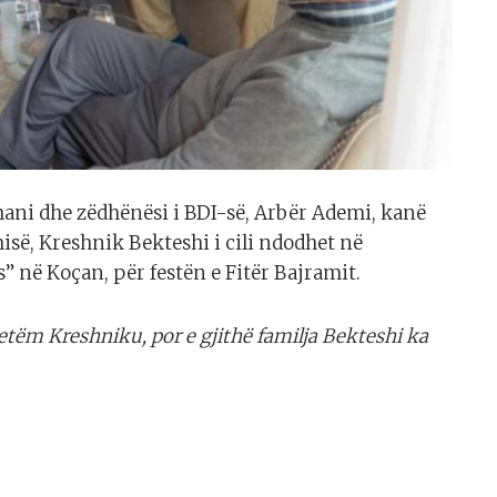
mani dhe zëdhënësi i BDI-së, Arbër Ademi, kanë
isë, Kreshnik Bekteshi i cili ndodhet në
 në Koçan, për festën e Fitër Bajramit.
vetëm Kreshniku, por e gjithë familja Bekteshi ka