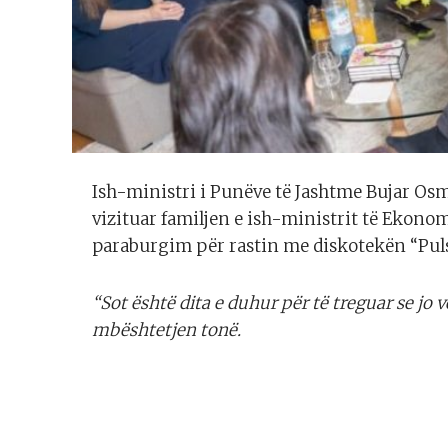
Ish-ministri i Punëve të Jashtme Bujar Os
vizituar familjen e ish-ministrit të Ekonom
paraburgim për rastin me diskotekën “Puls”
“Sot është dita e duhur për të treguar se jo 
mbështetjen tonë.