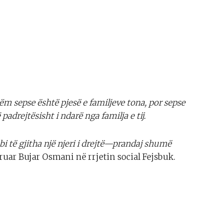
tëm sepse është pjesë e familjeve tona, por sepse
drejtësisht i ndarë nga familja e tij.
i të gjitha një njeri i drejtë—prandaj shumë
kruar Bujar Osmani në rrjetin social Fejsbuk.