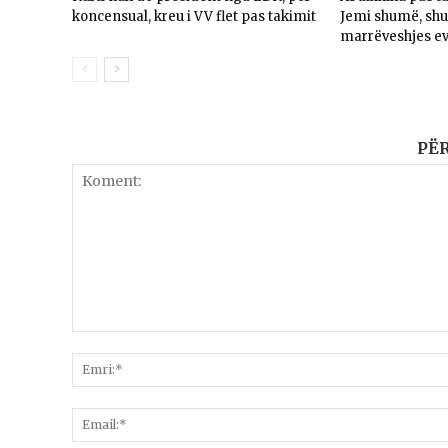
koncensual, kreu i VV flet pas takimit
Jemi shumë, sh
marrëveshjes e
PË