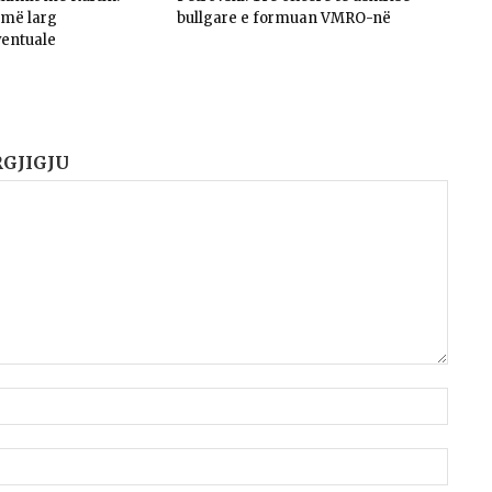
umë larg
bullgare e formuan VMRO-në
ventuale
RGJIGJU