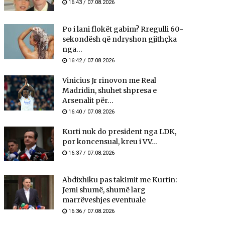
16:43 / 07.08.2026
Po i lani flokët gabim? Rregulli 60-
sekondësh që ndryshon gjithçka
nga...
16:42 / 07.08.2026
Vinicius Jr rinovon me Real
Madridin, shuhet shpresa e
Arsenalit për...
16:40 / 07.08.2026
Kurti nuk do president nga LDK,
por koncensual, kreu i VV...
16:37 / 07.08.2026
Abdixhiku pas takimit me Kurtin:
Jemi shumë, shumë larg
marrëveshjes eventuale
16:36 / 07.08.2026