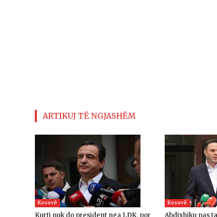
ARTIKUJ TË NGJASHËM
Kosovë
Kosovë
Kurti nuk do president nga LDK, por
Abdixhiku pas t