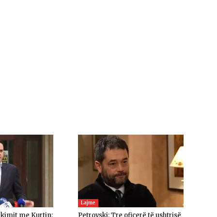
Lajme
akimit me Kurtin:
Petrovski: Tre oficerë të ushtrisë