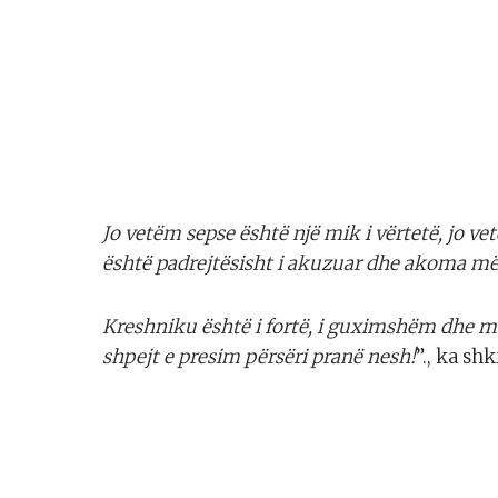
Jo vetëm sepse është një mik i vërtetë, jo ve
është padrejtësisht i akuzuar dhe akoma më pa
Kreshniku është i fortë, i guximshëm dhe mb
shpejt e presim përsëri pranë nesh!
”., ka sh