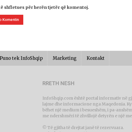
të shfletues për herën tjetër që komentoj.
Puno tek InfoShqip
Marketing
Kontakt
RRETH NESH
InfoShqip.com është portal informativ në g
lajme dhe informacione nga Maqedonia. Ky p
bëhet një medium i besueshëm, i pa-anshëm 
me ndershmëri të zhvillojë detyrën e një me
© Të gjitha të drejtat janë të rezervuara.