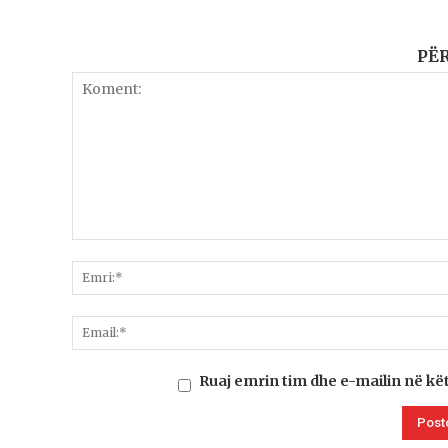
PË
Ruaj emrin tim dhe e-mailin në kë