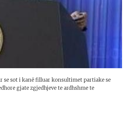
 se sot i kanë filluar konsultimet partiake se
jedhore gjate zgjedhjeve te ardhshme te