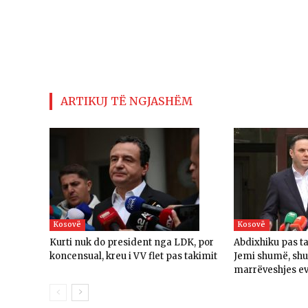
ARTIKUJ TË NGJASHËM
Kosovë
Kosovë
Kurti nuk do president nga LDK, por
Abdixhiku pas t
koncensual, kreu i VV flet pas takimit
Jemi shumë, sh
marrëveshjes e