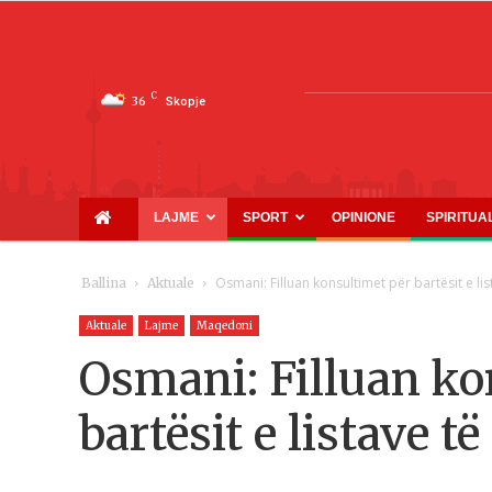
C
36
Skopje
LAJME
SPORT
OPINIONE
SPIRITUA
Osmani: Filluan konsultimet për bartësit e lis
Ballina
Aktuale
Aktuale
Lajme
Maqedoni
Osmani: Filluan ko
bartësit e listave t