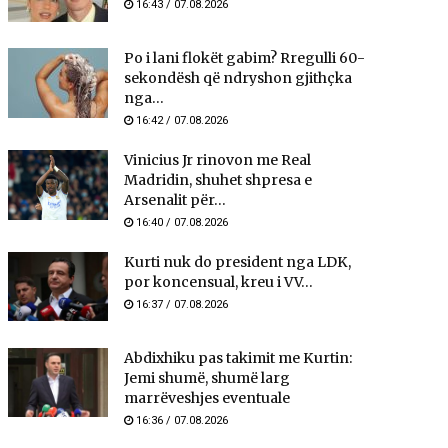
16:43 / 07.08.2026
Po i lani flokët gabim? Rregulli 60-
sekondësh që ndryshon gjithçka
nga...
16:42 / 07.08.2026
Vinicius Jr rinovon me Real
Madridin, shuhet shpresa e
Arsenalit për...
16:40 / 07.08.2026
Kurti nuk do president nga LDK,
por koncensual, kreu i VV...
16:37 / 07.08.2026
Abdixhiku pas takimit me Kurtin:
Jemi shumë, shumë larg
marrëveshjes eventuale
16:36 / 07.08.2026