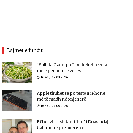
Lajmet e fundit
“Sallata Ozempic” po bëhet receta
më e përfolur e verës
16:48 / 07.08.2026
Apple thuhet se po teston iPhone
më të madh ndonjëherë
16:45 / 07.08.2026
Bëhet viral shikimi ‘hot’ i Duas ndaj
Callum në premierën e...