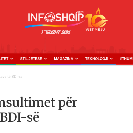
LITET
STIL JETESE
MAGAZINA
TEKNOLOGJI
#THUM
INFOSHQIP.COM
tave të BDI-së
nsultimet për
ë BDI-së