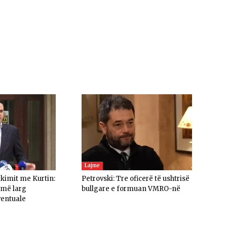
Lajme
akimit me Kurtin:
Petrovski: Tre oficerë të ushtrisë
umë larg
bullgare e formuan VMRO-në
ventuale