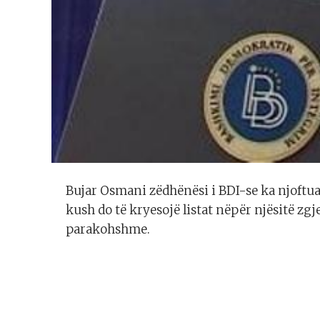
Bujar Osmani zëdhënësi i BDI-se ka njoftuar
kush do të kryesojë listat nëpër njësitë zg
parakohshme.