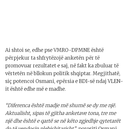
Ai shtoi se, edhe pse VMRO-DPMNE është
përpjekur ta shfrytëzojë anketën për të
promovuar rezultatet e saj, në fakt ka zbuluar të
vërtetën në bllokun politik shqiptar. Megjithatë,
siç potencoi Osmani, epërsia e BDI-së ndaj VLEN-
it është edhe më e madhe.
“Diferenca është madje më shumë se dy me një.
Aktualisht, sipas të gjitha anketave tona, tre me
një dhe është e qartë se në këto zgjedhje qytetarët
do të vendosin plebishitarisht”
, porositi Osmani,