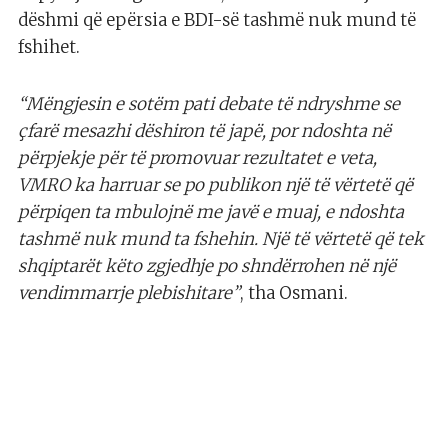
dëshmi që epërsia e BDI-së tashmë nuk mund të
fshihet.
“Mëngjesin e sotëm pati debate të ndryshme se
çfarë mesazhi dëshiron të japë, por ndoshta në
përpjekje për të promovuar rezultatet e veta,
VMRO ka harruar se po publikon një të vërtetë që
përpiqen ta mbulojnë me javë e muaj, e ndoshta
tashmë nuk mund ta fshehin. Një të vërtetë që tek
shqiptarët këto zgjedhje po shndërrohen në një
vendimmarrje plebishitare”
, tha Osmani.