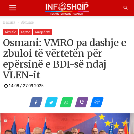
Ballina
Aktuale
Aktuale
Lajme
Maqedoni
Osmani: VMRO pa dashje e
zbuloi të vërtetën për
epërsinë e BDI-së ndaj
VLEN-it
14:08 / 27.09.2025