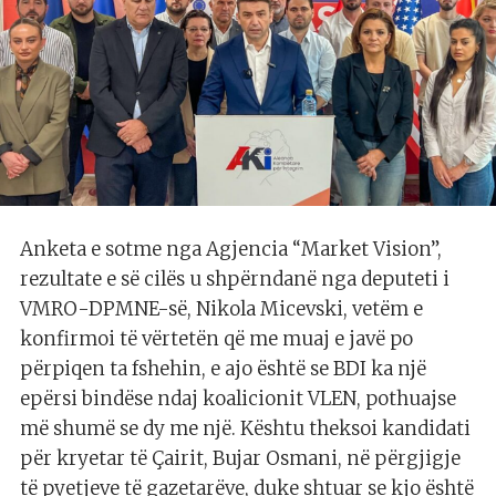
Anketa e sotme nga Agjencia “Market Vision”,
rezultate e së cilës u shpërndanë nga deputeti i
VMRO-DPMNE-së, Nikola Micevski, vetëm e
konfirmoi të vërtetën që me muaj e javë po
përpiqen ta fshehin, e ajo është se BDI ka një
epërsi bindëse ndaj koalicionit VLEN, pothuajse
më shumë se dy me një. Kështu theksoi kandidati
për kryetar të Çairit, Bujar Osmani, në përgjigje
të pyetjeve të gazetarëve, duke shtuar se kjo është