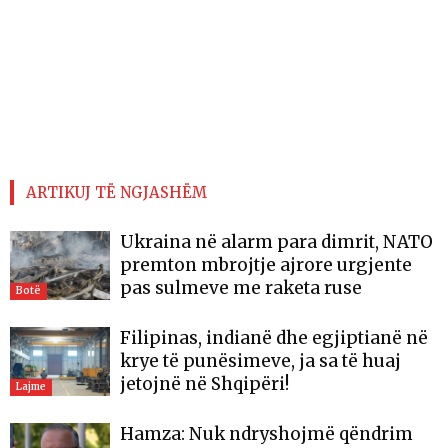
ARTIKUJ TË NGJASHËM
Ukraina në alarm para dimrit, NATO
premton mbrojtje ajrore urgjente
pas sulmeve me raketa ruse
Botë
Filipinas, indianë dhe egjiptianë në
krye të punësimeve, ja sa të huaj
jetojnë në Shqipëri!
Lajme
Hamza: Nuk ndryshojmë qëndrim