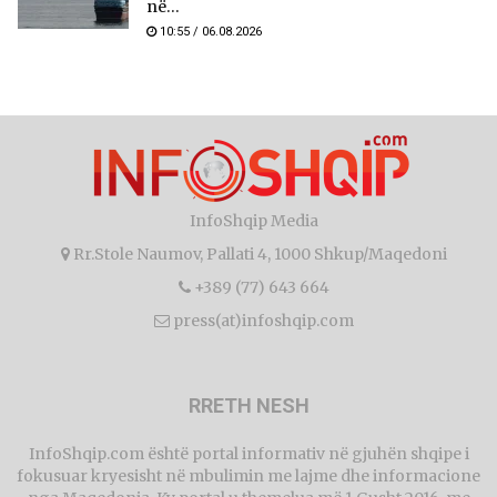
në...
10:55 / 06.08.2026
InfoShqip Media
Rr.Stole Naumov, Pallati 4, 1000 Shkup/Maqedoni
+389 (77) 643 664
press(at)infoshqip.com
RRETH NESH
InfoShqip.com është portal informativ në gjuhën shqipe i
fokusuar kryesisht në mbulimin me lajme dhe informacione