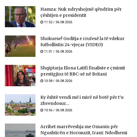
Hamza: Nuk ndryshojmë qëndrim për
çështjen e presidentit
11:52 / 06.08.2026
Shokuese! Goditja e rrufesë la të vdekur
futbollistin 24-vjeçar (VIDEO)
11:01 / 06.08.2026
Shqiptarja Elona Latifi finaliste e çmimit
prestigjioz të BBC-së në Britani
10:58 / 06.08.2026
Ky është vendi më i mirë në botë për t’u
zhvendosur...
10:56 / 06.08.2026
Arrihet marrëveshja me Omanin për
Ngushticën e Hormuzit, Irani: Ndodhemi