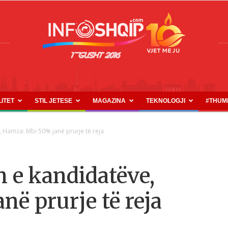
LITET
STIL JETESE
MAGAZINA
TEKNOLOGJI
#THUM
INFOSHQIP.COM
, Hamza: Mbi 50% janë prurje të reja
n e kandidatëve,
ë prurje të reja