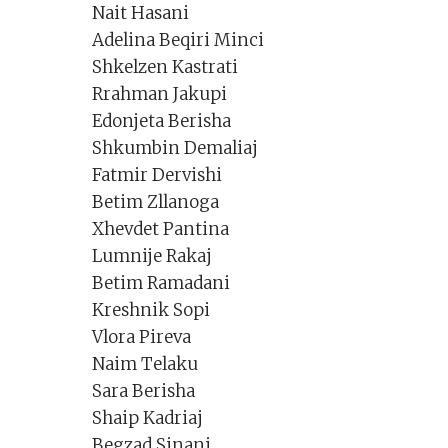
Nait Hasani
Adelina Beqiri Minci
Shkelzen Kastrati
Rrahman Jakupi
Edonjeta Berisha
Shkumbin Demaliaj
Fatmir Dervishi
Betim Zllanoga
Xhevdet Pantina
Lumnije Rakaj
Betim Ramadani
Kreshnik Sopi
Vlora Pireva
Naim Telaku
Sara Berisha
Shaip Kadriaj
Begzad Sinani