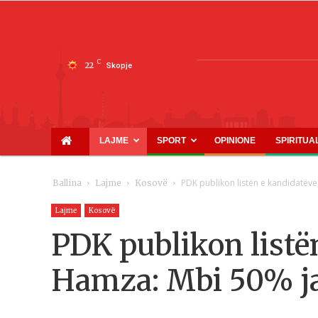
C
22
Skopje
LAJME
SPORT
OPINIONE
SPIRITUA
PDK publikon listën e kandidatëve
Ballina
Lajme
Kosovë
Lajme
Kosovë
PDK publikon listë
Hamza: Mbi 50% jan