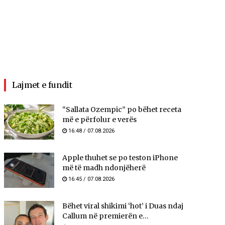
Lajmet e fundit
“Sallata Ozempic” po bëhet receta
më e përfolur e verës
16:48 / 07.08.2026
Apple thuhet se po teston iPhone
më të madh ndonjëherë
16:45 / 07.08.2026
Bëhet viral shikimi ‘hot’ i Duas ndaj
Callum në premierën e...