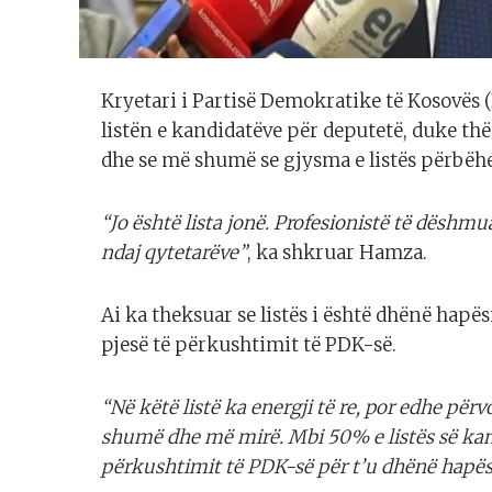
Kryetari i Partisë Demokratike të Kosovës
listën e kandidatëve për deputetë, duke thën
dhe se më shumë se gjysma e listës përbëhet
“Jo është lista jonë. Profesionistë të dësh
ndaj qytetarëve”
, ka shkruar Hamza.
Ai ka theksuar se listës i është dhënë hapësi
pjesë të përkushtimit të PDK-së.
“Në këtë listë ka energji të re, por edhe pë
shumë dhe më mirë. Mbi 50% e listës së kandi
përkushtimit të PDK-së për t’u dhënë hapësi