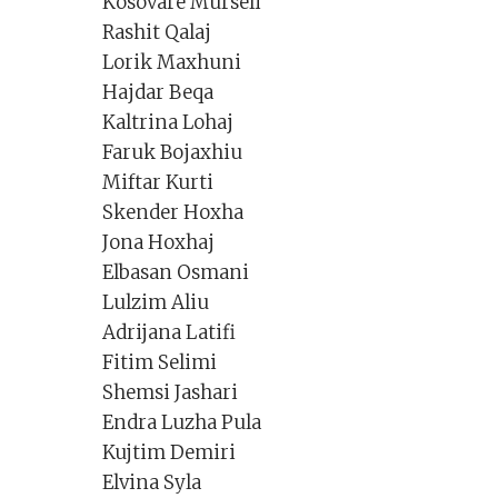
Kosovare Murseli
Rashit Qalaj
Lorik Maxhuni
Hajdar Beqa
Kaltrina Lohaj
Faruk Bojaxhiu
Miftar Kurti
Skender Hoxha
Jona Hoxhaj
Elbasan Osmani
Lulzim Aliu
Adrijana Latifi
Fitim Selimi
Shemsi Jashari
Endra Luzha Pula
Kujtim Demiri
Elvina Syla