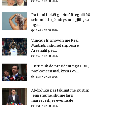
16:43 / 07.08.2026
Po i lani flokët gabim? Rregulli 60-
sekondësh që ndryshon gjithçka
nga...
16:42 / 07.08.2026
Vinicius Jr rinovon me Real
Madridin, shuhet shpresa e
Arsenalit për...
16:40 / 07.08.2026
Kurti nuk do president nga LDK,
por koncensual, kreu i VV...
16:37 / 07.08.2026
Abdixhiku pas takimit me Kurtin:
Jemi shumë, shumë larg
marrëveshjes eventuale
16:36 / 07.08.2026