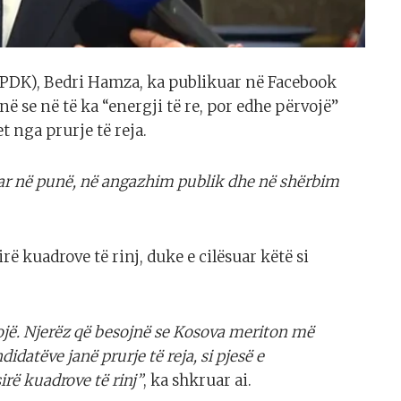
 (PDK), Bedri Hamza, ka publikuar në Facebook
ë se në të ka “energji të re, por edhe përvojë”
 nga prurje të reja.
muar në punë, në angazhim publik dhe në shërbim
rë kuadrove të rinj, duke e cilësuar këtë si
rvojë. Njerëz që besojnë se Kosova meriton më
datëve janë prurje të reja, si pjesë e
rë kuadrove të rinj”
, ka shkruar ai.