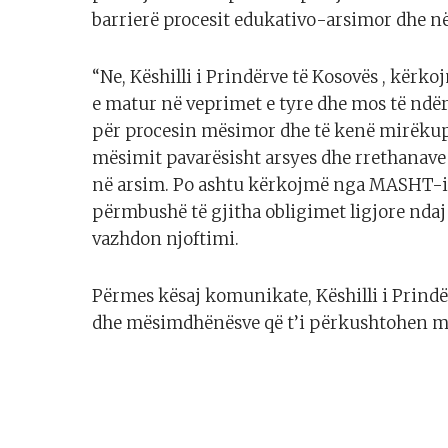
barrierë procesit edukativo-arsimor dhe n
“Ne, Këshilli i Prindërve të Kosovës , kërk
e matur në veprimet e tyre dhe mos të n
për procesin mësimor dhe të kenë mirëkup
mësimit pavarësisht arsyes dhe rrethanave 
në arsim. Po ashtu kërkojmë nga MASHT-i d
përmbushë të gjitha obligimet ligjore nda
vazhdon njoftimi.
Përmes kësaj komunikate, Këshilli i Prindë
dhe mësimdhënësve që t’i përkushtohen mësi