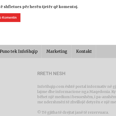
të shfletues për herën tjetër që komentoj.
Puno tek InfoShqip
Marketing
Kontakt
RRETH NESH
InfoShqip.com është portal informativ në g
lajme dhe informacione nga Maqedonia. Ky p
bëhet një medium i besueshëm, i pa-anshëm 
me ndershmëri të zhvillojë detyrën e një me
© Të gjitha të drejtat janë të rezervuara.