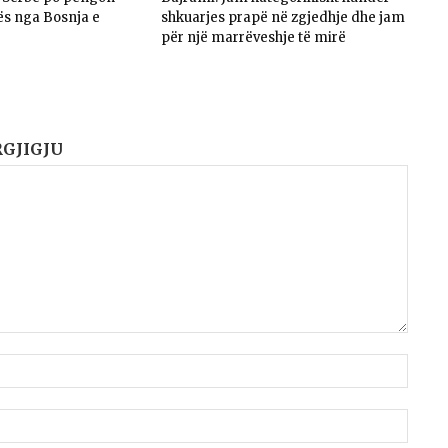
ës nga Bosnja e
shkuarjes prapë në zgjedhje dhe jam
për një marrëveshje të mirë
RGJIGJU