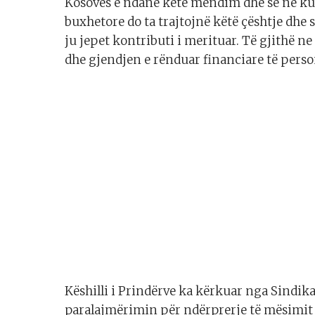
Kosovës e ndanë këtë mendim dhe se në ku
buxhetore do ta trajtojnë këtë çështje dhe
ju jepet kontributi i merituar. Të gjithë n
dhe gjendjen e rënduar financiare të person
Këshilli i Prindërve ka kërkuar nga Sindika
paralajmërimin për ndërprerje të mësimit 