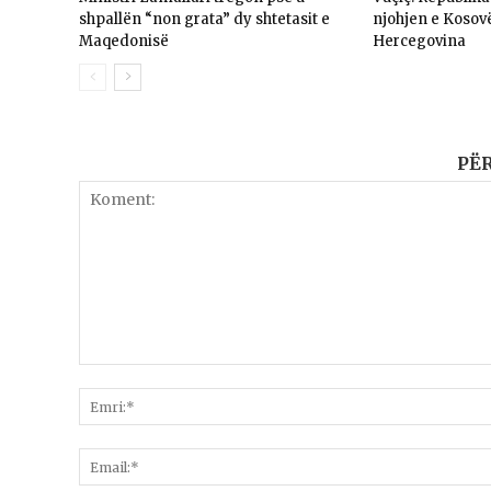
shpallën “non grata” dy shtetasit e
njohjen e Kosov
Maqedonisë
Hercegovina
PË