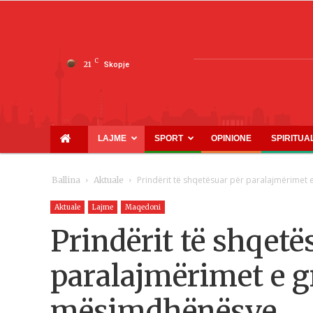
C
21
Skopje
LAJME
SPORT
OPINIONE
SPIRITUA
Prindërit të shqetësuar për paralajmërimet
Ballina
Aktuale
Aktuale
Lajme
Maqedoni
Prindërit të shqetë
paralajmërimet e g
mësimdhënësve