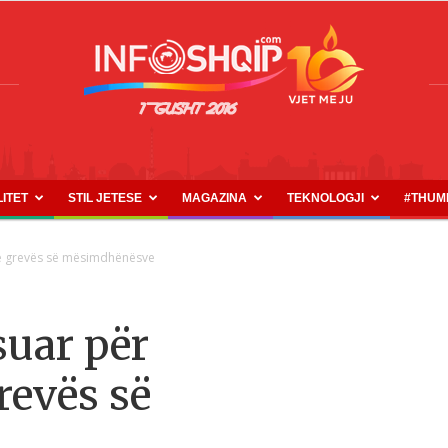
LITET
STIL JETESE
MAGAZINA
TEKNOLOGJI
#THUM
INFOSHQIP.COM
 e grevës së mësimdhënësve
suar për
revës së