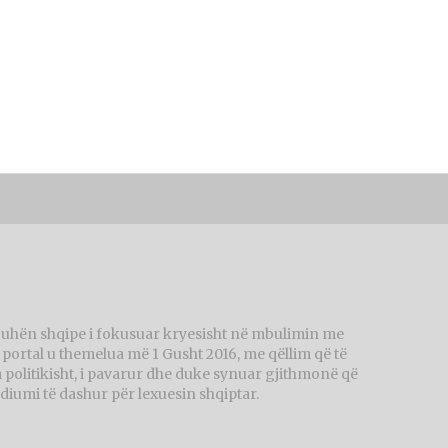
juhën shqipe i fokusuar kryesisht në mbulimin me
ortal u themelua më 1 Gusht 2016, me qëllim që të
politikisht, i pavarur dhe duke synuar gjithmonë që
diumi të dashur për lexuesin shqiptar.