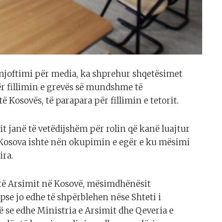
ë njoftimi për media, ka shprehur shqetësimet
r fillimin e grevës së mundshme të
 Kosovës, të parapara për fillimin e tetorit.
t janë të vetëdijshëm për rolin që kanë luajtur
 Kosova ishte nën okupimin e egër e ku mësimi
ira.
t të Arsimit në Kosovë, mësimdhënësit
pse jo edhe të shpërblehen nëse Shteti i
se edhe Ministria e Arsimit dhe Qeveria e