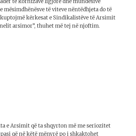
adër të kornizave ligjore dhe mundësive
 se mësimdhënësve të viteve nëntëdhjeta do të
e kuptojmë kërkesat e Sindikalistëve të Arsimit
elit arsimor”, thuhet më tej në njoftim.
ta e Arsimit që ta shqyrton më me seriozitet
pasi që në këtë mënyrë po i shkaktohet