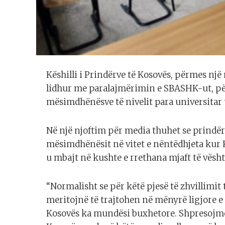
Këshilli i Prindërve të Kosovës, përmes nj
lidhur me paralajmërimin e SBASHK-ut, pë
mësimdhënësve të nivelit para universitar të
Në një njoftim për media thuhet se prindëri
mësimdhënësit në vitet e nëntëdhjeta kur
u mbajt në kushte e rrethana mjaft të vësht
“Normalisht se për këtë pjesë të zhvillimi
meritojnë të trajtohen në mënyrë ligjore e 
Kosovës ka mundësi buxhetore. Shpresojmë 