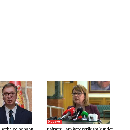
Kosovë
a Serbe po pengon
Bajrami: Jam kategorikisht kundër