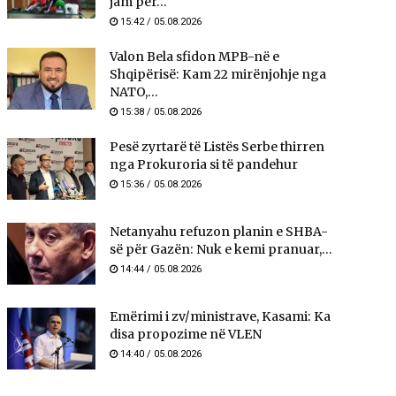
jam për...
15:42 / 05.08.2026
Valon Bela sfidon MPB-në e
Shqipërisë: Kam 22 mirënjohje nga
NATO,...
15:38 / 05.08.2026
Pesë zyrtarë të Listës Serbe thirren
nga Prokuroria si të pandehur
15:36 / 05.08.2026
Netanyahu refuzon planin e SHBA-
së për Gazën: Nuk e kemi pranuar,...
14:44 / 05.08.2026
Emërimi i zv/ministrave, Kasami: Ka
disa propozime në VLEN
14:40 / 05.08.2026