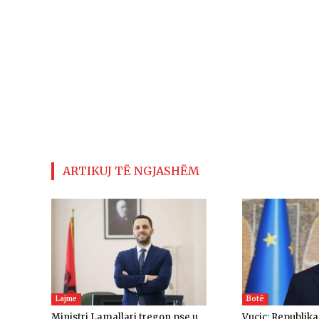
ARTIKUJ TË NGJASHËM
Lajme
Botë
Ministri Lamallari tregon pse u
Vuçiç: Republik