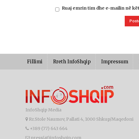
Ruaj emrin tim dhe e-mailin në kë
Fillimi
Rreth InfoShqip
Impressum
InfoShqip Media
Rr.Stole Naumov, Pallati 4, 1000 Shkup/Maqedoni
+389 (77) 643 664
press(at)infoshqip.com