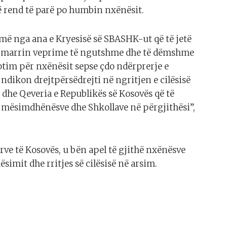
ë rend të parë po humbin nxënësit.
ojmë nga ana e Kryesisë së SBASHK-ut që të jetë
dërmarrin veprime të ngutshme dhe të dëmshme
tim për nxënësit sepse çdo ndërprerje e
ndikon drejtpërsëdrejti në ngritjen e cilësisë
he Qeveria e Republikës së Kosovës që të
j mësimdhënësve dhe Shkollave në përgjithësi”,
rve të Kosovës, u bën apel të gjithë nxënësve
mit dhe rritjes së cilësisë në arsim.