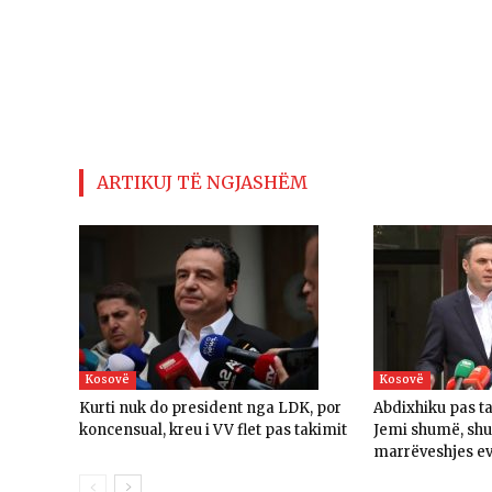
ARTIKUJ TË NGJASHËM
Kosovë
Kosovë
Kurti nuk do president nga LDK, por
Abdixhiku pas t
koncensual, kreu i VV flet pas takimit
Jemi shumë, sh
marrëveshjes e