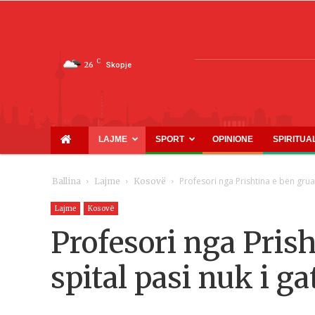
C
26
Skopje
LAJME
SPORT
OPINIONE
SPIRITUA
Profesori nga Prishtina e bën gruan
Ballina
Lajme
Kosovë
Lajme
Kosovë
Profesori nga Pris
spital pasi nuk i g