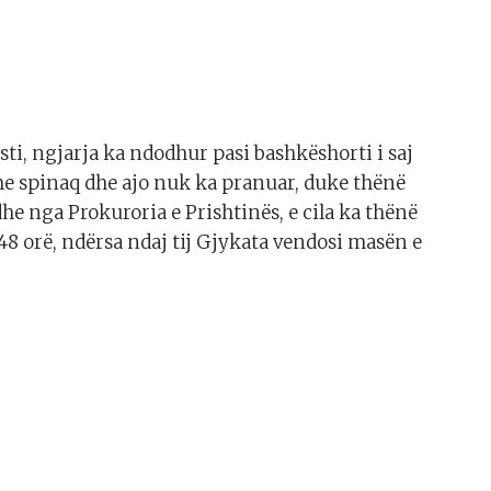
asti, ngjarja ka ndodhur pasi bashkëshorti i saj
 me spinaq dhe ajo nuk ka pranuar, duke thënë
dhe nga Prokuroria e Prishtinës, e cila ka thënë
48 orë, ndërsa ndaj tij Gjykata vendosi masën e