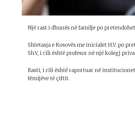
Një rast i dhunës në familje po pretendohe
Shtetasja e Kosovës me inicialet H.V. po pr
Sh.V, i cili është profesor në një kolegj priva
Rasti, i cili është raportuar në institucion
fëmijëve të çiftit.