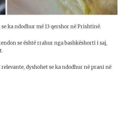
t se ka ndodhur më 13 qershor në Prishtinë.
etendon se është rrahur nga bashkëshorti i saj,
t.
et relevante, dyshohet se ka ndodhur në prani në