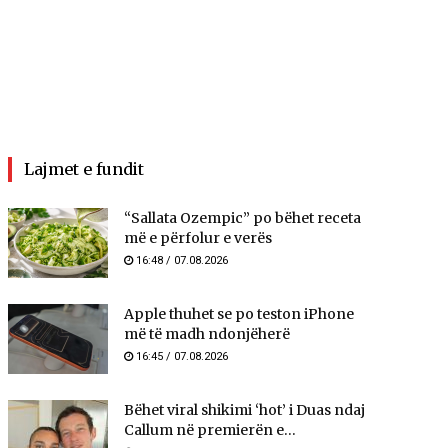
Lajmet e fundit
“Sallata Ozempic” po bëhet receta
më e përfolur e verës
16:48 / 07.08.2026
Apple thuhet se po teston iPhone
më të madh ndonjëherë
16:45 / 07.08.2026
Bëhet viral shikimi ‘hot’ i Duas ndaj
Callum në premierën e...