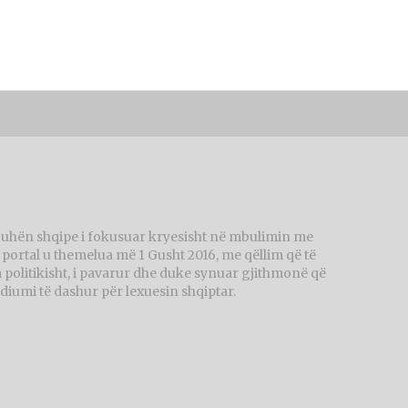
juhën shqipe i fokusuar kryesisht në mbulimin me
ortal u themelua më 1 Gusht 2016, me qëllim që të
politikisht, i pavarur dhe duke synuar gjithmonë që
diumi të dashur për lexuesin shqiptar.