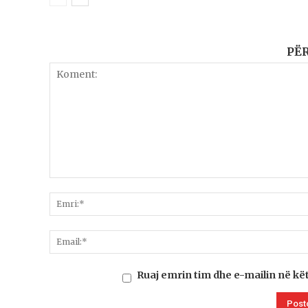
PË
Ruaj emrin tim dhe e-mailin në kë