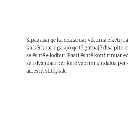
Sipas asaj që ka deklaruar viktima e këtij r
ka kërkuar nga ajo që të gatuajë disa pite
se është e lodhur. Rasti është konfirmuar e
se i dyshuari për këtë veprim u ndalua për 
arrestit shtëpiak.