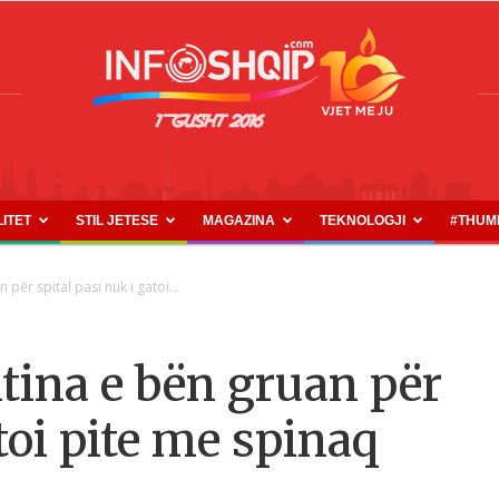
LITET
STIL JETESE
MAGAZINA
TEKNOLOGJI
#THUM
INFOSHQIP.COM
 për spital pasi nuk i gatoi...
htina e bën gruan për
atoi pite me spinaq