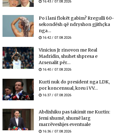
16:43 / 07.08.2026
Po i lani flokët gabim? Rregulli 60-
sekondësh që ndryshon gjithçka
nga...
16:42 / 07.08.2026
Vinicius Jr rinovon me Real
Madridin, shuhet shpresa e
Arsenalit për...
16:40 / 07.08.2026
Kurti nuk do president nga LDK,
por koncensual, kreu i VV...
16:37 / 07.08.2026
Abdixhiku pas takimit me Kurtin:
Jemi shumë, shumë larg
marrëveshjes eventuale
16:36 / 07.08.2026