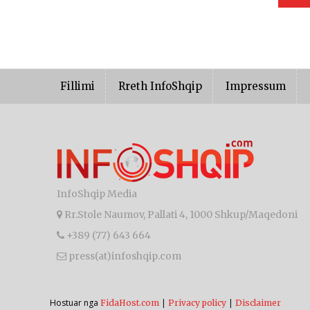
Fillimi
Rreth InfoShqip
Impressum
InfoShqip Media
Rr.Stole Naumov, Pallati 4, 1000 Shkup/Maqedoni
+389 (77) 643 664
press(at)infoshqip.com
Hostuar nga
|
|
FidaHost.com
Privacy policy
Disclaimer