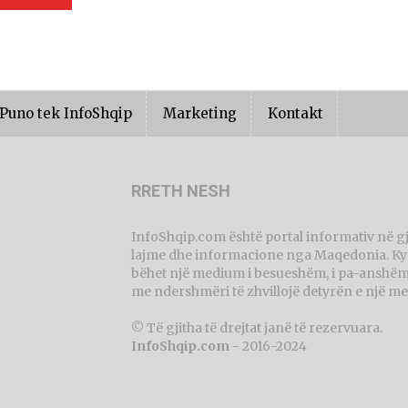
Puno tek InfoShqip
Marketing
Kontakt
RRETH NESH
InfoShqip.com është portal informativ në g
lajme dhe informacione nga Maqedonia. Ky p
bëhet një medium i besueshëm, i pa-anshëm 
me ndershmëri të zhvillojë detyrën e një me
© Të gjitha të drejtat janë të rezervuara.
InfoShqip.com
- 2016-2024