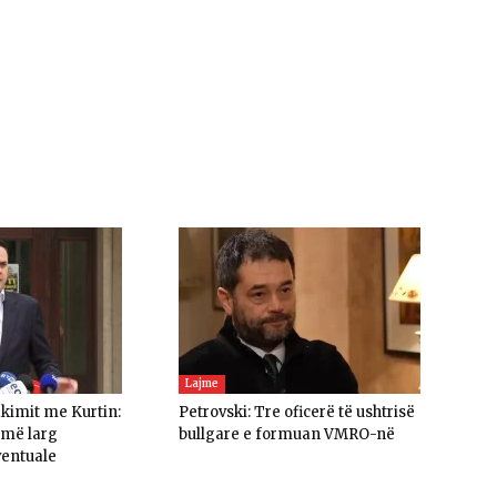
Lajme
akimit me Kurtin:
Petrovski: Tre oficerë të ushtrisë
umë larg
bullgare e formuan VMRO-në
ventuale