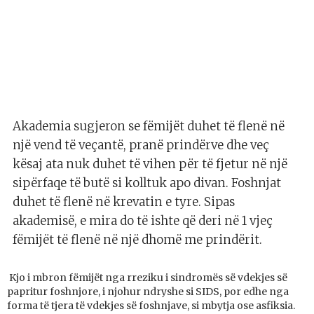
Akademia sugjeron se fëmijët duhet të flenë në
një vend të veçantë, pranë prindërve dhe veç
kësaj ata nuk duhet të vihen për të fjetur në një
sipërfaqe të butë si kolltuk apo divan. Foshnjat
duhet të flenë në krevatin e tyre. Sipas
akademisë, e mira do të ishte që deri në 1 vjeç
fëmijët të flenë në një dhomë me prindërit.
Kjo i mbron fëmijët nga rreziku i sindromës së vdekjes së
papritur foshnjore, i njohur ndryshe si SIDS, por edhe nga
forma të tjera të vdekjes së foshnjave, si mbytja ose asfiksia.