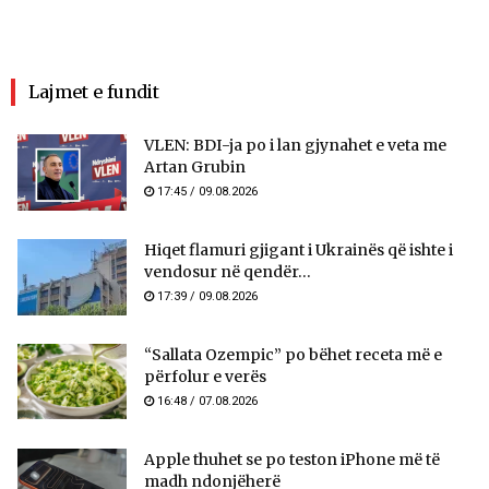
Lajmet e fundit
VLEN: BDI-ja po i lan gjynahet e veta me
Artan Grubin
17:45 / 09.08.2026
Hiqet flamuri gjigant i Ukrainës që ishte i
vendosur në qendër...
17:39 / 09.08.2026
“Sallata Ozempic” po bëhet receta më e
përfolur e verës
16:48 / 07.08.2026
Apple thuhet se po teston iPhone më të
madh ndonjëherë