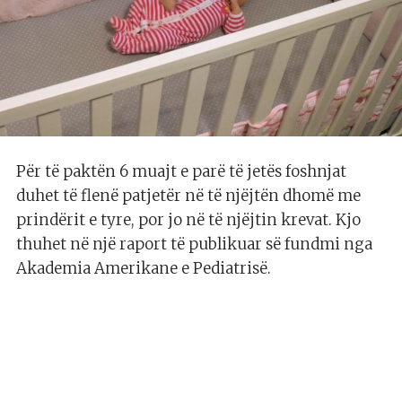
Për të paktën 6 muajt e parë të jetës foshnjat
duhet të flenë patjetër në të njëjtën dhomë me
prindërit e tyre, por jo në të njëjtin krevat. Kjo
thuhet në një raport të publikuar së fundmi nga
Akademia Amerikane e Pediatrisë.