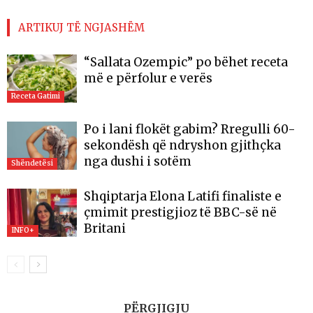
ARTIKUJ TË NGJASHËM
“Sallata Ozempic” po bëhet receta
më e përfolur e verës
Receta Gatimi
Po i lani flokët gabim? Rregulli 60-
sekondësh që ndryshon gjithçka
nga dushi i sotëm
Shëndetësi
Shqiptarja Elona Latifi finaliste e
çmimit prestigjioz të BBC-së në
Britani
INFO+
PËRGJIGJU