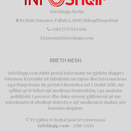
InfoShqip Media
Rr.Stole Naumov, Pallati 4, 1000 Shkup/Maqedoni
+389 (77) 643 664
press(at)infoshqip.com
RRETH NESH
InfoShqip.com është portal informativ në gjuhën shqipe i
fokusuar kryesisht në mbulimin me lajme dhe informacione
nga Maqedonia. Ky portal u themelua më 1 Gusht 2016, me
qëllim që të bëhet një medium i besueshëm, i pa-anshëm
politikisht, i pavarur dhe duke synuar gjithmonë që me
ndershmëri të zhvillojë detyrën e një mediumi të dashur për
lexuesin shqiptar.
© Të gjitha të drejtat janë të rezervuara.
InfoShqip.com
- 2016-2024