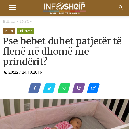
Ballina
INFO+
INFO+
Stil Jetese
Pse bebet duhet patjetër të
flenë në dhomë me
prindërit?
20:22 / 24.10.2016