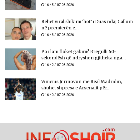
16:45 / 07.08.2026
Bëhet viral shikimi ‘hot’ i Duas ndaj Callum
në premierën e...
16:43 / 07.08.2026
Po i lani flokët gabim? Rregulli 60-
sekondësh që ndryshon gjithçka nga...
16:42 / 07.08.2026
Vinicius Jr rinovon me Real Madridin,
shuhet shpresa e Arsenalit për...
16:40 / 07.08.2026