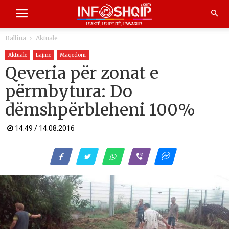
Ballina
Aktuale
Aktuale
Lajme
Maqedoni
Qeveria për zonat e
përmbytura: Do
dëmshpërbleheni 100%
14:49 / 14.08.2016