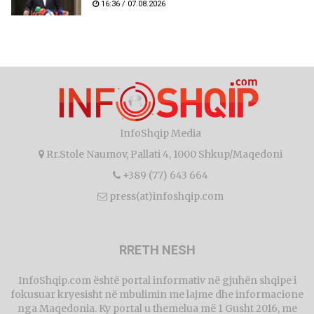
16:36 / 07.08.2026
InfoShqip Media
Rr.Stole Naumov, Pallati 4, 1000 Shkup/Maqedoni
+389 (77) 643 664
press(at)infoshqip.com
RRETH NESH
InfoShqip.com është portal informativ në gjuhën shqipe i
fokusuar kryesisht në mbulimin me lajme dhe informacione
nga Maqedonia. Ky portal u themelua më 1 Gusht 2016, me