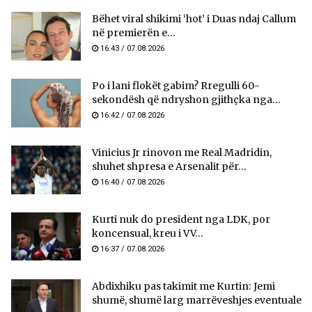
Bëhet viral shikimi ‘hot’ i Duas ndaj Callum
në premierën e...
16:43 / 07.08.2026
Po i lani flokët gabim? Rregulli 60-
sekondësh që ndryshon gjithçka nga...
16:42 / 07.08.2026
Vinicius Jr rinovon me Real Madridin,
shuhet shpresa e Arsenalit për...
16:40 / 07.08.2026
Kurti nuk do president nga LDK, por
koncensual, kreu i VV...
16:37 / 07.08.2026
Abdixhiku pas takimit me Kurtin: Jemi
shumë, shumë larg marrëveshjes eventuale