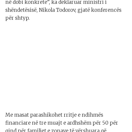
në dobi konkrete”, ka deklaruar ministri i
shëndetësisë, Nikola Todorov, gjatë konferencës
për shtyp.
Me masat parashikohet rritje e ndihmës
financiare në tre muajt e ardhshëm për 50 për
qind për familjet e zonave të vërshuara që