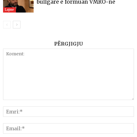
bullgare e formuan VMRO-në
Lajme
PËRGJIGJU