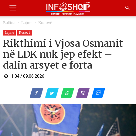
Ballina
Lajme
Kosovë
Lajme
Kosovë
Rikthimi i Vjosa Osmanit
në LDK nuk jep efekt –
dalin arsyet e forta
11:04 / 09.06.2026