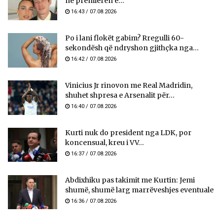
në premierën e...
16:43 / 07.08.2026
Po i lani flokët gabim? Rregulli 60-
sekondësh që ndryshon gjithçka nga...
16:42 / 07.08.2026
Vinicius Jr rinovon me Real Madridin,
shuhet shpresa e Arsenalit për...
16:40 / 07.08.2026
Kurti nuk do president nga LDK, por
koncensual, kreu i VV...
16:37 / 07.08.2026
Abdixhiku pas takimit me Kurtin: Jemi
shumë, shumë larg marrëveshjes eventuale
16:36 / 07.08.2026