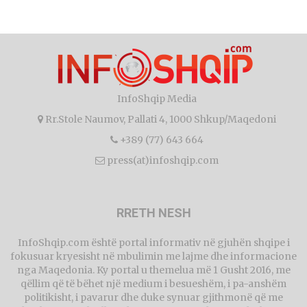
InfoShqip Media
Rr.Stole Naumov, Pallati 4, 1000 Shkup/Maqedoni
+389 (77) 643 664
press(at)infoshqip.com
RRETH NESH
InfoShqip.com është portal informativ në gjuhën shqipe i
fokusuar kryesisht në mbulimin me lajme dhe informacione
nga Maqedonia. Ky portal u themelua më 1 Gusht 2016, me
qëllim që të bëhet një medium i besueshëm, i pa-anshëm
politikisht, i pavarur dhe duke synuar gjithmonë që me