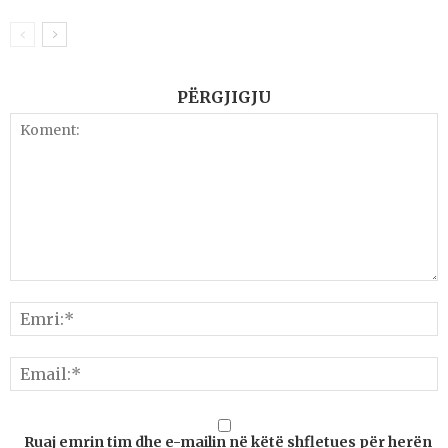
PËRGJIGJU
Ruaj emrin tim dhe e-mailin në këtë shfletues për herën