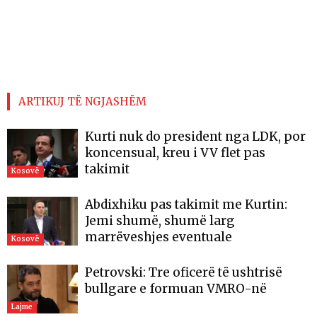
ARTIKUJ TË NGJASHËM
Kurti nuk do president nga LDK, por
koncensual, kreu i VV flet pas
takimit
Kosovë
Abdixhiku pas takimit me Kurtin:
Jemi shumë, shumë larg
marrëveshjes eventuale
Kosovë
Petrovski: Tre oficerë të ushtrisë
bullgare e formuan VMRO-në
Lajme