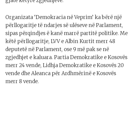
gjatë këtyre zgjedhjeve.
Organizata ‘Demokracia në Veprim’ ka bërë një
përllogaritje të ndarjes së ulëseve në Parlament,
sipas përqindjes ë kanë marrë partitë politike. Me
këtë përllogaritje, LVV e Albin Kurtit merr 48
deputetë në Parlament, ose 9 më pak se në
zgjedhjet e kaluara. Partia Demokratike e Kosovës
merr 24 vende, Lidhja Demokratike e Kosovës 20
vende dhe Aleanca për Ardhmërinë e Kosovës
merr 8 vende.