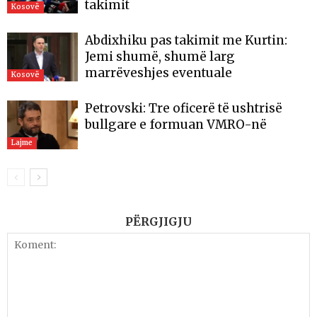
takimit
Kosovë
Abdixhiku pas takimit me Kurtin:
Jemi shumë, shumë larg
marrëveshjes eventuale
Kosovë
Petrovski: Tre oficerë të ushtrisë
bullgare e formuan VMRO-në
Lajme
PËRGJIGJU