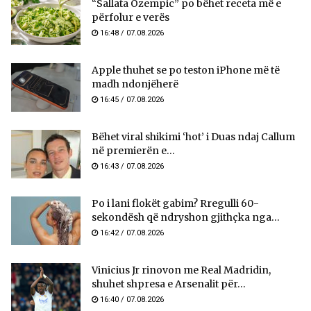
“Sallata Ozempic” po bëhet receta më e
përfolur e verës
16:48 / 07.08.2026
Apple thuhet se po teston iPhone më të
madh ndonjëherë
16:45 / 07.08.2026
Bëhet viral shikimi ‘hot’ i Duas ndaj Callum
në premierën e...
16:43 / 07.08.2026
Po i lani flokët gabim? Rregulli 60-
sekondësh që ndryshon gjithçka nga...
16:42 / 07.08.2026
Vinicius Jr rinovon me Real Madridin,
shuhet shpresa e Arsenalit për...
16:40 / 07.08.2026