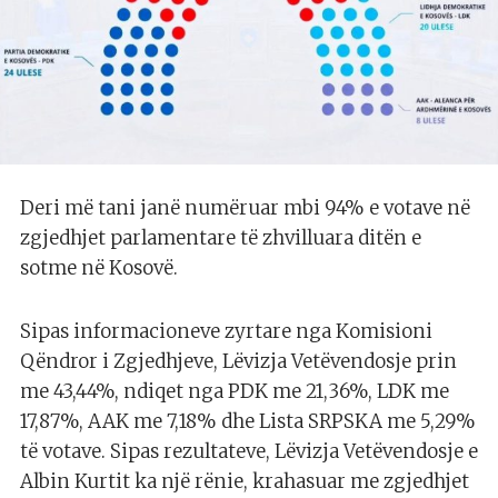
Deri më tani janë numëruar mbi 94% e votave në
zgjedhjet parlamentare të zhvilluara ditën e
sotme në Kosovë.
Sipas informacioneve zyrtare nga Komisioni
Qëndror i Zgjedhjeve, Lëvizja Vetëvendosje prin
me 43,44%, ndiqet nga PDK me 21,36%, LDK me
17,87%, AAK me 7,18% dhe Lista SRPSKA me 5,29%
të votave. Sipas rezultateve, Lëvizja Vetëvendosje e
Albin Kurtit ka një rënie, krahasuar me zgjedhjet