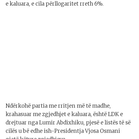
e kaluara, e cila përllogaritet rreth 6%.
Ndërkohë partia me rritjen më të madhe,
krahasuar me zgjedhjet e kaluara, është LDK e
drejtuar nga Lumir Abdixhiku, pjesë e listës të së
cilës u bë edhe ish-Presidentja Vjosa Osmani