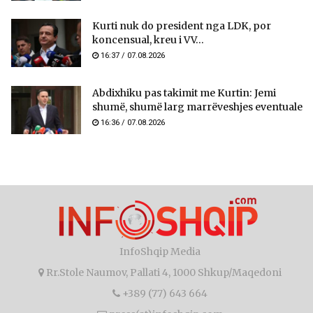
Kurti nuk do president nga LDK, por
koncensual, kreu i VV...
16:37 / 07.08.2026
Abdixhiku pas takimit me Kurtin: Jemi
shumë, shumë larg marrëveshjes eventuale
16:36 / 07.08.2026
InfoShqip Media
Rr.Stole Naumov, Pallati 4, 1000 Shkup/Maqedoni
+389 (77) 643 664