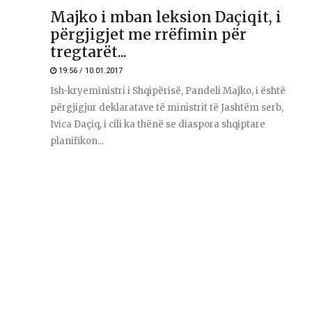
Majko i mban leksion Daçiqit, i
përgjigjet me rrëfimin për
tregtarët...
19:56 / 10.01.2017
Ish-kryeministri i Shqipërisë, Pandeli Majko, i është
përgjigjur deklaratave të ministrit të Jashtëm serb,
Ivica Daçiq, i cili ka thënë se diaspora shqiptare
planifikon...