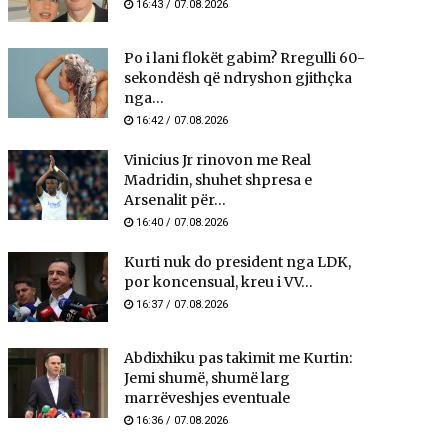
16:43 / 07.08.2026
Po i lani flokët gabim? Rregulli 60-
sekondësh që ndryshon gjithçka
nga...
16:42 / 07.08.2026
Vinicius Jr rinovon me Real
Madridin, shuhet shpresa e
Arsenalit për...
16:40 / 07.08.2026
Kurti nuk do president nga LDK,
por koncensual, kreu i VV...
16:37 / 07.08.2026
Abdixhiku pas takimit me Kurtin:
Jemi shumë, shumë larg
marrëveshjes eventuale
16:36 / 07.08.2026