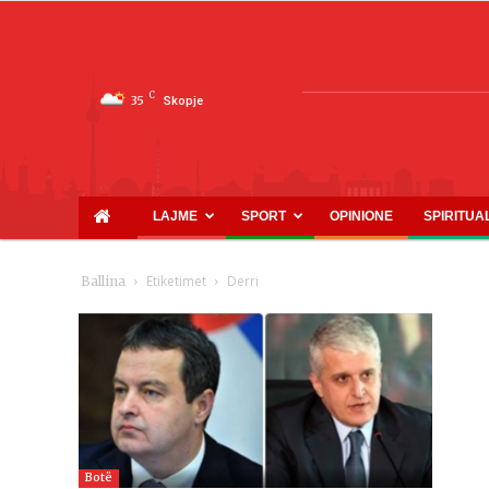
C
35
Skopje
LAJME
SPORT
OPINIONE
SPIRITUA
Etiketimet
Derri
Ballina
Botë