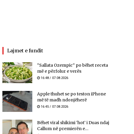
Lajmet e fundit
“Sallata Ozempic” po bëhet receta
më e përfolur e verës
16:48 / 07.08.2026
Apple thuhet se po teston iPhone
më të madh ndonjëherë
16:45 / 07.08.2026
Bëhet viral shikimi ‘hot’ i Duas ndaj
Callum në premierën e...