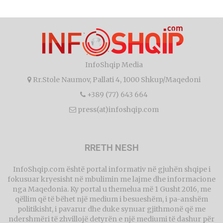
InfoShqip Media
Rr.Stole Naumov, Pallati 4, 1000 Shkup/Maqedoni
+389 (77) 643 664
press(at)infoshqip.com
RRETH NESH
InfoShqip.com është portal informativ në gjuhën shqipe i
fokusuar kryesisht në mbulimin me lajme dhe informacione
nga Maqedonia. Ky portal u themelua më 1 Gusht 2016, me
qëllim që të bëhet një medium i besueshëm, i pa-anshëm
politikisht, i pavarur dhe duke synuar gjithmonë që me
ndershmëri të zhvillojë detyrën e një mediumi të dashur për