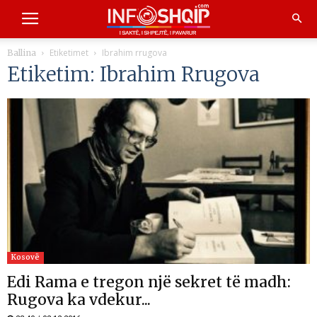
Etiketimet
Ibrahim rrugova
Ballina
Etiketim: Ibrahim Rrugova
Kosovë
Edi Rama e tregon një sekret të madh:
Rugova ka vdekur...