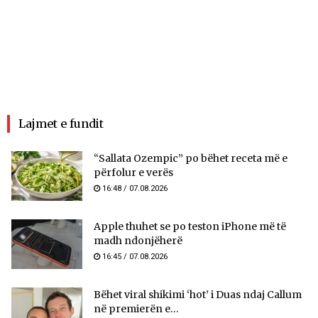
Lajmet e fundit
“Sallata Ozempic” po bëhet receta më e
përfolur e verës
16:48 / 07.08.2026
Apple thuhet se po teston iPhone më të
madh ndonjëherë
16:45 / 07.08.2026
Bëhet viral shikimi ‘hot’ i Duas ndaj Callum
në premierën e...