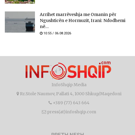
Arrihet marrëveshja me Omanin për
Ngushticën e Hormuzit, Irani: Ndodhemi
në...
10:55 / 06.08.2026
InfoShqip Media
Rr.Stole Naumov, Pallati 4, 1000 Shkup/Maqedoni
+389 (77) 643 664
press(at)infoshqip.com
RRETH NESH