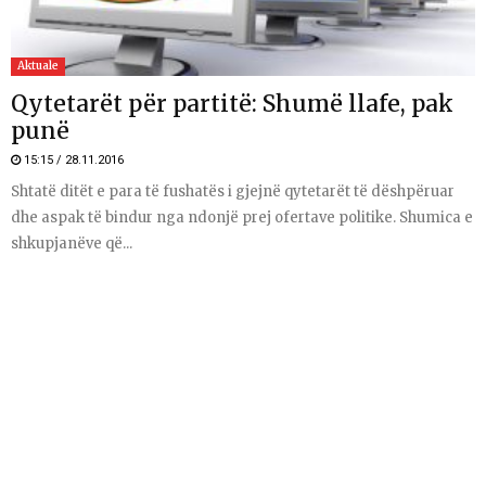
Aktuale
Qytetarët për partitë: Shumë llafe, pak
punë
15:15 / 28.11.2016
Shtatë ditët e para të fushatës i gjejnë qytetarët të dëshpëruar
dhe aspak të bindur nga ndonjë prej ofertave politike. Shumica e
shkupjanëve që...