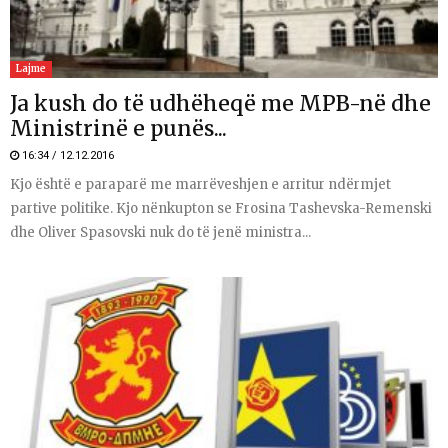
Lajme
Ja kush do të udhëheqë me MPB-në dhe
Ministrinë e punës...
16:34 / 12.12.2016
Kjo është e paraparë me marrëveshjen e arritur ndërmjet
partive politike. Kjo nënkupton se Frosina Tashevska-Remenski
dhe Oliver Spasovski nuk do të jenë ministra...