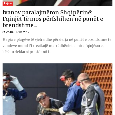
Lajme
Ivanov paralajmëron Shqipërinë:
Fqinjët të mos përfshihen në punët e
brendshme...
22:40 / 27.01.2017
Hapja e plagëve të vjetra dhe përzierja në punët e brendshme të
vendeve mund t’i rrezikojë marrëdhëniet e mira fqinjësore,
kështu deklaroi presidenti i...