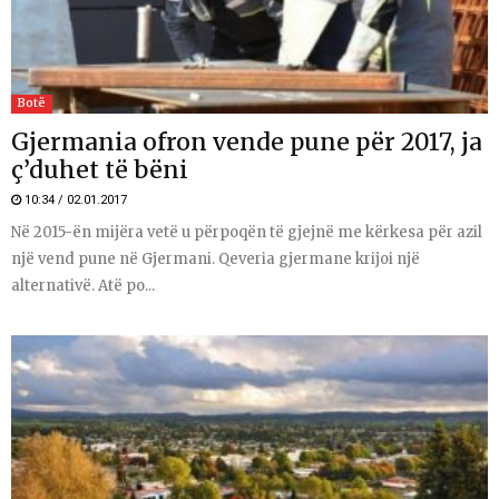
Botë
Gjermania ofron vende pune për 2017, ja
ç’duhet të bëni
10:34 / 02.01.2017
Në 2015-ën mijëra vetë u përpoqën të gjejnë me kërkesa për azil
një vend pune në Gjermani. Qeveria gjermane krijoi një
alternativë. Atë po...