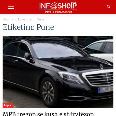
Etiketimet
Pune
Ballina
Etiketim: Pune
Lajme
MPB tregon se kush e shfrytëzon