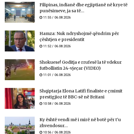
Filipinas, indianë dhe egjiptianë në krye të
punësimeve, ja sa të...
11:55 / 06.08.2026
Hamza: Nuk ndryshojmë qëndrim për
çështjen e presidentit
11:52 / 06.08.2026
Shokuese! Goditja e rrufesë la të vdekur
futbollistin 24-vjeçar (VIDEO)
11:01 / 06.08.2026
Shqiptarja Elona Latifi finaliste e çmimit
prestigjioz të BBC-së në Britani
10:58 / 06.08.2026
Ky është vendi më i mirë në botë për t’u
zhvendosur...
10:56 / 06.08.2026