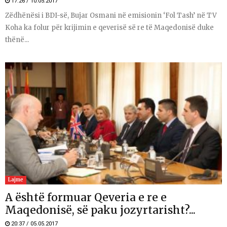
17:26 / 10.05.2017
Zëdhënësi i BDI-së, Bujar Osmani në emisionin ‘Fol Tash’ në TV
Koha ka folur për krijimin e qeverisë së re të Maqedonisë duke
thënë...
Lajme
A është formuar Qeveria e re e
Maqedonisë, së paku jozyrtarisht?...
20:37 / 05.05.2017