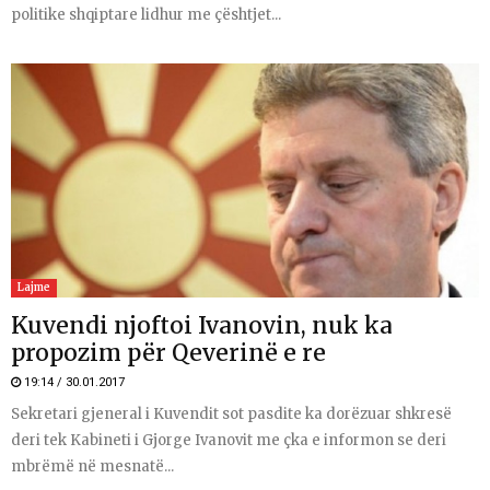
politike shqiptare lidhur me çështjet...
Lajme
Kuvendi njoftoi Ivanovin, nuk ka
propozim për Qeverinë e re
19:14 / 30.01.2017
Sekretari gjeneral i Kuvendit sot pasdite ka dorëzuar shkresë
deri tek Kabineti i Gjorge Ivanovit me çka e informon se deri
mbrëmë në mesnatë...