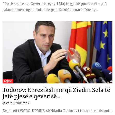
“Po të kishte sot Qeveri të re, ky 1 Maj të gjithë punëtorët do t’i
takonte me rrogë minimale prej 12.000 denarë. Dhe ky...
Lajme
Todorov: E rrezikshme që Ziadin Sela të
jetë pjesë e qeverisë...
22:01 / 08.03.2017
Deputeti i VMRO-DPMNE-së Nikolla Todorov i ftuar në emisionin