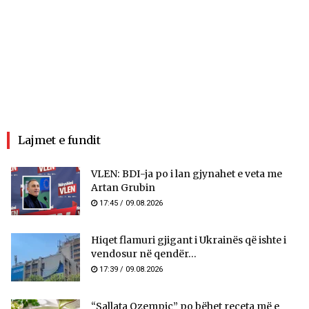
Lajmet e fundit
VLEN: BDI-ja po i lan gjynahet e veta me
Artan Grubin
17:45 / 09.08.2026
Hiqet flamuri gjigant i Ukrainës që ishte i
vendosur në qendër...
17:39 / 09.08.2026
“Sallata Ozempic” po bëhet receta më e