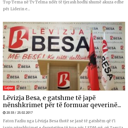
Top Tema në Tv Telma ndër të tjerash hodhi shumë akuza edhe
për Liderin e...
Lajme
Lëvizja Besa, e gatshme të japë
nënshkrimet për të formuar qeverinë...
20:33 / 25.02.2017
Faton Fazliu nga Lëvizja Besa thotë se janë të gatshëm që t’i
japin nënshkrimet e deputetëve të tyre për LSDM-në, që Zaev ta