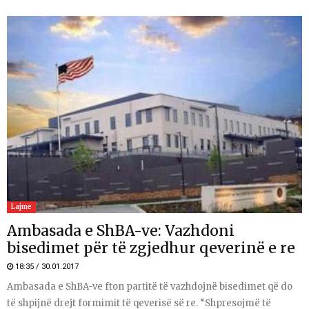
Lajme
Ambasada e ShBA-ve: Vazhdoni
bisedimet për të zgjedhur qeverinë e re
18:35 / 30.01.2017
Ambasada e ShBA-ve fton partitë të vazhdojnë bisedimet që do
të shpijnë drejt formimit të qeverisë së re. “Shpresojmë të