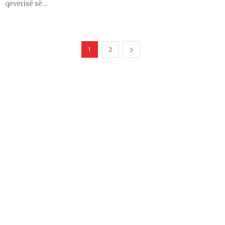
qeverisë së...
1
2