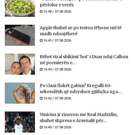
përfolur e verës
16:48 / 07.08.2026
Apple thuhet se po teston iPhone më të
madh ndonjëherë
16:45 / 07.08.2026
Bëhet viral shikimi ‘hot’ i Duas ndaj Callum
në premierën e...
16:43 / 07.08.2026
Po i lani flokët gabim? Rregulli 60-
sekondësh që ndryshon gjithçka nga...
16:42 / 07.08.2026
Vinicius Jr rinovon me Real Madridin,
shuhet shpresa e Arsenalit për...
16:40 / 07.08.2026