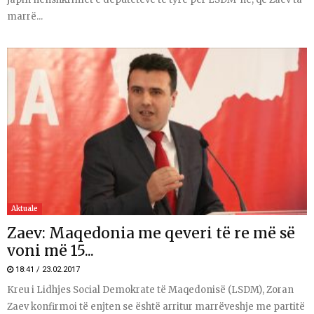
marrë...
Aktuale
Zaev: Maqedonia me qeveri të re më së
voni më 15...
18:41 / 23.02.2017
Kreu i Lidhjes Social Demokrate të Maqedonisë (LSDM), Zoran
Zaev konfirmoi të enjten se është arritur marrëveshje me partitë