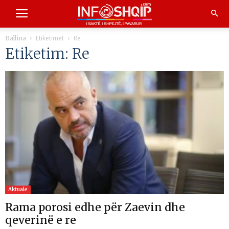
Etiketimet
Re
Ballina
Etiketim: Re
Aktuale
Rama porosi edhe për Zaevin dhe
qeverinë e re