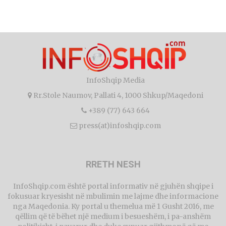
InfoShqip Media
Rr.Stole Naumov, Pallati 4, 1000 Shkup/Maqedoni
+389 (77) 643 664
press(at)infoshqip.com
RRETH NESH
InfoShqip.com është portal informativ në gjuhën shqipe i
fokusuar kryesisht në mbulimin me lajme dhe informacione
nga Maqedonia. Ky portal u themelua më 1 Gusht 2016, me
qëllim që të bëhet një medium i besueshëm, i pa-anshëm