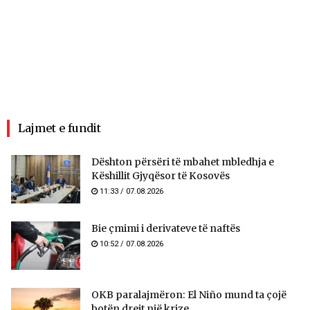
Lajmet e fundit
​Dështon përsëri të mbahet mbledhja e
Këshillit Gjyqësor të Kosovës
11:33 / 07.08.2026
Bie çmimi i derivateve të naftës
10:52 / 07.08.2026
OKB paralajmëron: El Niño mund ta çojë
botën drejt një krize...