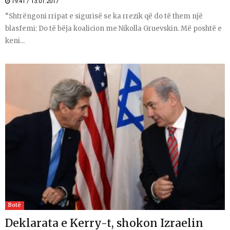
19:41 / 13.01.2017
“Shtrëngoni rripat e sigurisë se ka rrezik që do të them një
blasfemi: Do të bëja koalicion me Nikolla Gruevskin. Më poshtë e
keni...
Botë
Deklarata e Kerry-t, shokon Izraelin