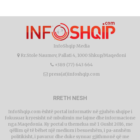
InfoShqip Media
Rr.Stole Naumov, Pallati 4, 1000 Shkup/Maqedoni
+389 (77) 643 664
press(at)infoshqip.com
RRETH NESH
InfoShqip.com është portal informativ në gjuhën shqipe i
fokusuar kryesisht në mbulimin me lajme dhe informacione
nga Maqedonia. Ky portal u themelua më 1 Gusht 2016, me
qëllim që të bëhet një medium i besueshëm, i pa-anshëm
politikisht, i pavarur dhe duke synuar gjithmonë që me