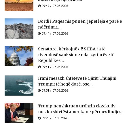
09:47 / 07.08.2026
Bordi i Paqes nis punën, jepet leja e parë e
ndërtimit...
09:44 / 07.08.2026
Senatorët kërkojnë që SHBA-ja të
rivendosë sanksione ndaj zyrtarëve të
Republikës...
09:41 / 07.08.2026
Irani mesazh shteteve të Gjirit: Thuajini
Trumpit të heqë dorë, ose...
09:31 / 07.08.2026
Trump nënshkruan urdhrin ekzekutiv –
nuk ka shtetësi amerikane përmes lindjes...
09:28 / 07.08.2026