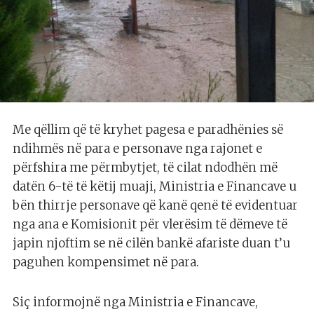
Me qëllim që të kryhet pagesa e paradhënies së
ndihmës në para e personave nga rajonet e
përfshira me përmbytjet, të cilat ndodhën më
datën 6-të të këtij muaji, Ministria e Financave u
bën thirrje personave që kanë qenë të evidentuar
nga ana e Komisionit për vlerësim të dëmeve të
japin njoftim se në cilën bankë afariste duan t’u
paguhen kompensimet në para.
Siç informojnë nga Ministria e Financave,