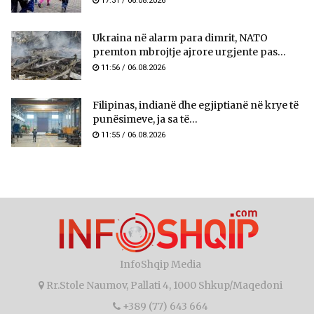
17:31 / 06.08.2026
Ukraina në alarm para dimrit, NATO
premton mbrojtje ajrore urgjente pas...
11:56 / 06.08.2026
Filipinas, indianë dhe egjiptianë në krye të
punësimeve, ja sa të...
11:55 / 06.08.2026
InfoShqip Media
Rr.Stole Naumov, Pallati 4, 1000 Shkup/Maqedoni
+389 (77) 643 664