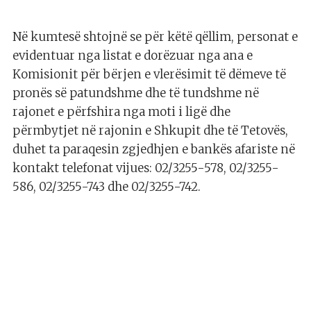
Në kumtesë shtojnë se për këtë qëllim, personat e
evidentuar nga listat e dorëzuar nga ana e
Komisionit për bërjen e vlerësimit të dëmeve të
pronës së patundshme dhe të tundshme në
rajonet e përfshira nga moti i ligë dhe
përmbytjet në rajonin e Shkupit dhe të Tetovës,
duhet ta paraqesin zgjedhjen e bankës afariste në
kontakt telefonat vijues: 02/3255-578, 02/3255-
586, 02/3255-743 dhe 02/3255-742.