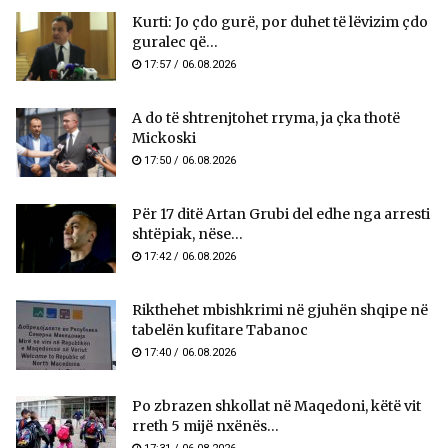
Kurti: Jo çdo gurë, por duhet të lëvizim çdo
guralec që...
17:57 / 06.08.2026
A do të shtrenjtohet rryma, ja çka thotë
Mickoski
17:50 / 06.08.2026
Për 17 ditë Artan Grubi del edhe nga arresti
shtëpiak, nëse...
17:42 / 06.08.2026
Rikthehet mbishkrimi në gjuhën shqipe në
tabelën kufitare Tabanoc
17:40 / 06.08.2026
Po zbrazen shkollat në Maqedoni, këtë vit
rreth 5 mijë nxënës...