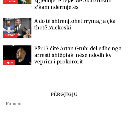
zgjedhjet e reja! Me Abdixhikun
Kosovë
s’kam ndërmjetës
A do të shtrenjtohet rryma, ja çka
thotë Mickoski
Aktuale
Për 17 ditë Artan Grubi del edhe nga
arresti shtëpiak, nëse ndodh ky
veprim i prokurorit
Lajme
PËRGJIGJU