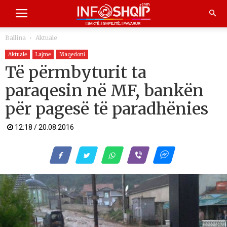
Ballina
Aktuale
Aktuale
Lajme
Maqedoni
Të përmbyturit ta
paraqesin në MF, bankën
për pagesë të paradhënies
12:18 / 20.08.2016