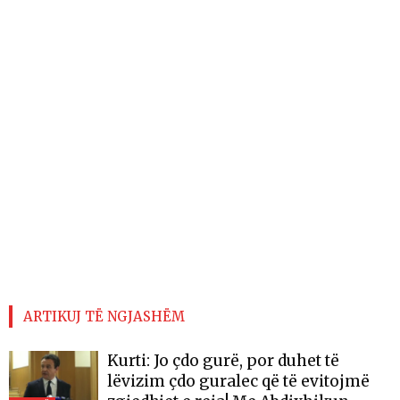
ARTIKUJ TË NGJASHËM
Kurti: Jo çdo gurë, por duhet të
lëvizim çdo guralec që të evitojmë