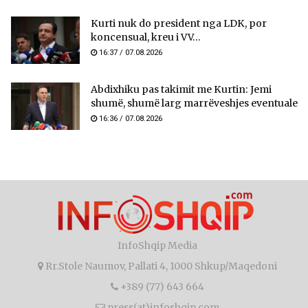
Kurti nuk do president nga LDK, por
koncensual, kreu i VV...
16:37 / 07.08.2026
Abdixhiku pas takimit me Kurtin: Jemi
shumë, shumë larg marrëveshjes eventuale
16:36 / 07.08.2026
InfoShqip Media
Rr.Stole Naumov, Pallati 4, 1000 Shkup/Maqedoni
+389 (77) 643 664
press(at)infoshqip.com