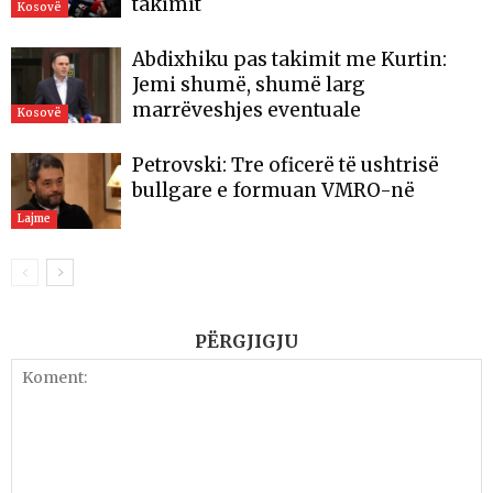
takimit
Kosovë
Abdixhiku pas takimit me Kurtin:
Jemi shumë, shumë larg
marrëveshjes eventuale
Kosovë
Petrovski: Tre oficerë të ushtrisë
bullgare e formuan VMRO-në
Lajme
PËRGJIGJU