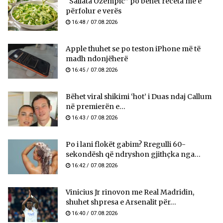
“Sallata Ozempic” po bëhet receta më e
përfolur e verës
16:48 / 07.08.2026
Apple thuhet se po teston iPhone më të
madh ndonjëherë
16:45 / 07.08.2026
Bëhet viral shikimi ‘hot’ i Duas ndaj Callum
në premierën e...
16:43 / 07.08.2026
Po i lani flokët gabim? Rregulli 60-
sekondësh që ndryshon gjithçka nga...
16:42 / 07.08.2026
Vinicius Jr rinovon me Real Madridin,
shuhet shpresa e Arsenalit për...
16:40 / 07.08.2026