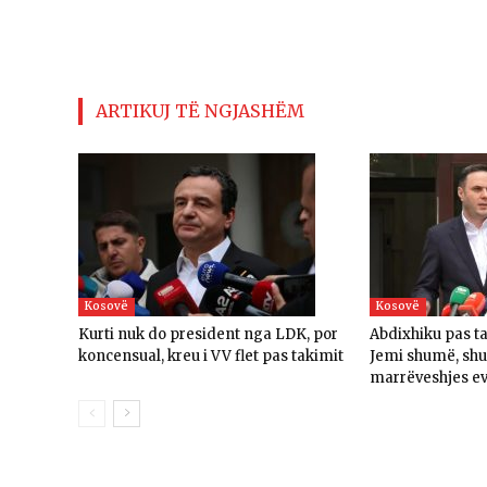
ARTIKUJ TË NGJASHËM
Kosovë
Kosovë
Kurti nuk do president nga LDK, por
Abdixhiku pas t
koncensual, kreu i VV flet pas takimit
Jemi shumë, sh
marrëveshjes e