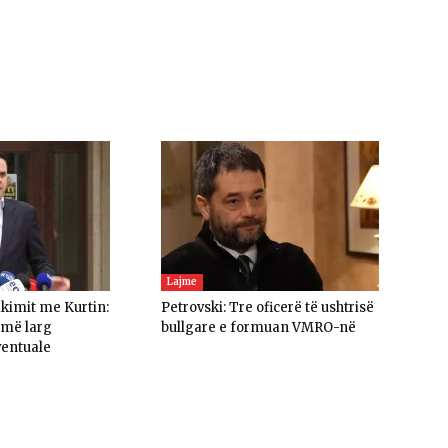
Lajme
akimit me Kurtin:
Petrovski: Tre oficerë të ushtrisë
umë larg
bullgare e formuan VMRO-në
ventuale