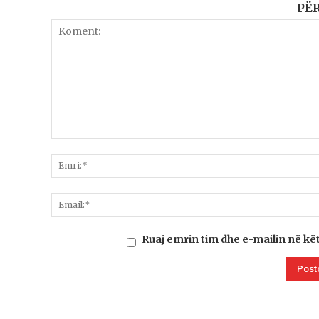
PË
Ruaj emrin tim dhe e-mailin në kë