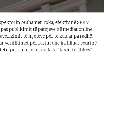
 inspektorin Muhamet Toka, efektiv në SPKM
ës pas publikimit të pamjeve në mediat online
vorizimit të mjeteve për të kaluar pa radhë.
r verifikimet për rastin dhe ka filluar ecurinë
etit për shkelje të rënda të “Kodit të Etikës”