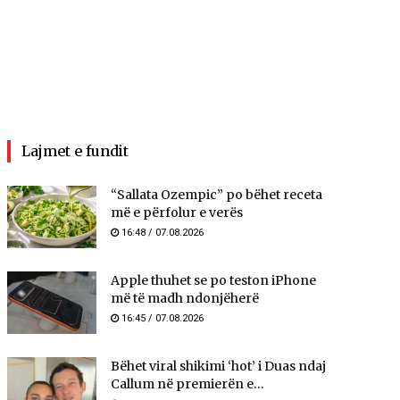
Lajmet e fundit
“Sallata Ozempic” po bëhet receta
më e përfolur e verës
16:48 / 07.08.2026
Apple thuhet se po teston iPhone
më të madh ndonjëherë
16:45 / 07.08.2026
Bëhet viral shikimi ‘hot’ i Duas ndaj
Callum në premierën e...