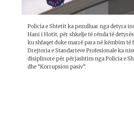
Policia e Shtetit ka pezulluar nga detyra
Hani i Hotit, për shkelje të rënda të detyr
ku shfaqet duke marrë para në këmbim të fa
Drejtoria e Standarteve Profesionale ka nisu
disiplinore për përjashtim nga Policia e Sht
dhe “Korrupsion pasiv”.