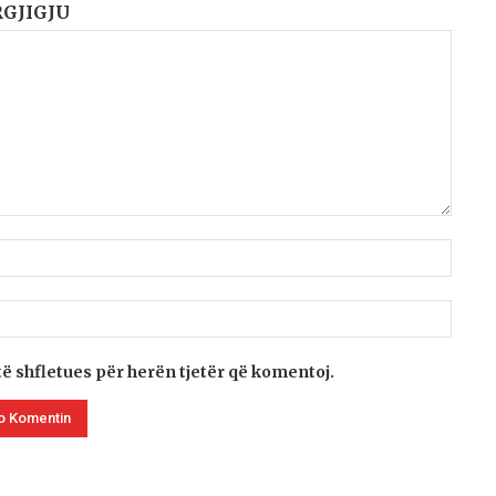
RGJIGJU
të shfletues për herën tjetër që komentoj.