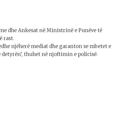
me dhe Ankesat në Ministrinë e Punëve të
 rast.
jë edhe njëherë mediat dhe garanton se mbetet e
detyrën’, thuhet në njoftimin e policisë.