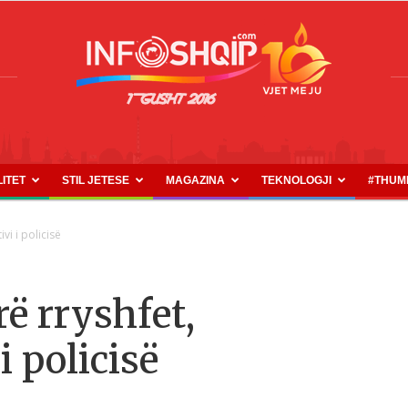
LITET
STIL JETESE
MAGAZINA
TEKNOLOGJI
#THUM
INFOSHQIP.COM
vi i policisë
ë rryshfet,
i policisë