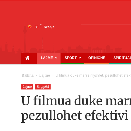
C
33
Skopje
LAJME
SPORT
OPINIONE
SPIRITUA
U filmua duke marrë rryshfet, pezullohet efekti
Ballina
Lajme
Lajme
Shqipëri
U filmua duke marr
pezullohet efektivi 