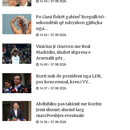
16:43 / 07.08.2026
Po i lani flokët gabim? Rregulli 60-
sekondësh që ndryshon gjithçka
nga...
16:42 / 07.08.2026
Vinicius Jr rinovon me Real
Madridin, shuhet shpresa e
Arsenalit për...
16:40 / 07.08.2026
Kurti nuk do president nga LDK,
por koncensual, kreu i VV...
16:37 / 07.08.2026
Abdixhiku pas takimit me Kurtin:
Jemi shumë, shumë larg
marrëveshjes eventuale
16:36 / 07.08.2026