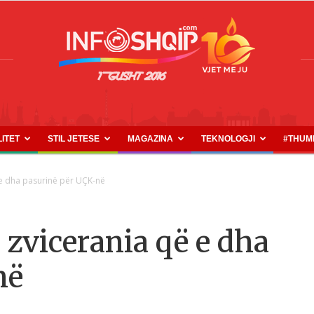
LITET
STIL JETESE
MAGAZINA
TEKNOLOGJI
#THUM
INFOSHQIP.COM
 e dha pasurinë për UÇK-në
 zvicerania që e dha
në