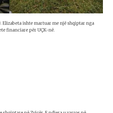
. Elizabeta ishte martuar me një shqiptar nga
ete financiare për UÇK-në.
 shqiptare në Zvicër. E ndjera u varros në