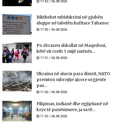
17:42 / 06.08.2026
Rikthehet mbishkrimi në gjuhën
shqipe në tabelën kufitare Tabanoc
17:40 / 06.08.2026
Po zbrazen shkollat në Maqedoni,
këtë vit rreth 5 mijë nxënës...
17:31 / 06.08.2026
Ukraina në alarm para dimrit, NATO
premton mbrojtje ajrore urgjente
pas...
11:56 / 06.08.2026
Filipinas, indianë dhe egjiptianë në
krye të punësimeve, ja sa të...
11:55 / 06.08.2026