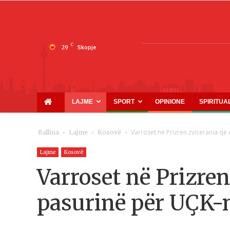
C
29
Skopje
LAJME
SPORT
OPINIONE
SPIRITUA
Varroset në Prizren zvicerania që
Ballina
Lajme
Kosovë
Lajme
Kosovë
Varroset në Prizren
pasurinë për UÇK-