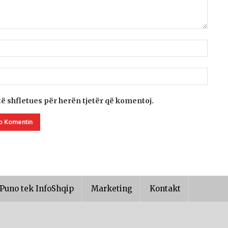
të shfletues për herën tjetër që komentoj.
Puno tek InfoShqip
Marketing
Kontakt