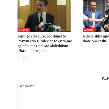
Kosovë
Aktuale
Kurti: Jo çdo gurë, por duhet të
A do të shtrenjt
lëvizim çdo guralec që të evitojmë
thotë Mickoski
zgjedhjet e reja! Me Abdixhikun
s’kam ndërmjetës
PË