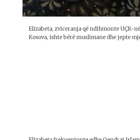
Elizabeta, zviceranja që ndihmonte UÇK-në
Kosova, ishte bërë muslimane dhe jepte mj
Elizabeta frekuentonte edhe Qendrat Islame