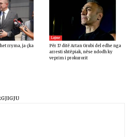
Lajme
ohet rryma, ja çka
Për 17 ditë Artan Grubi del edhe nga
arresti shtëpiak, nëse ndodh ky
veprim i prokurorit
RGJIGJU