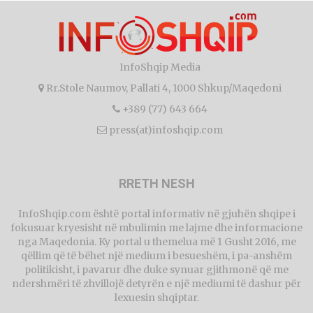
InfoShqip Media
Rr.Stole Naumov, Pallati 4, 1000 Shkup/Maqedoni
+389 (77) 643 664
press(at)infoshqip.com
RRETH NESH
InfoShqip.com është portal informativ në gjuhën shqipe i
fokusuar kryesisht në mbulimin me lajme dhe informacione
nga Maqedonia. Ky portal u themelua më 1 Gusht 2016, me
qëllim që të bëhet një medium i besueshëm, i pa-anshëm
politikisht, i pavarur dhe duke synuar gjithmonë që me
ndershmëri të zhvillojë detyrën e një mediumi të dashur për
lexuesin shqiptar.