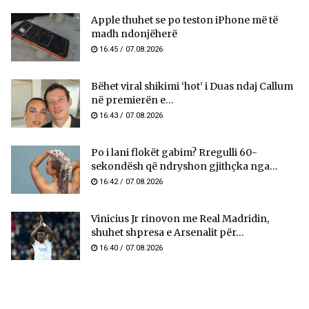
Apple thuhet se po teston iPhone më të
madh ndonjëherë
16:45 / 07.08.2026
Bëhet viral shikimi ‘hot’ i Duas ndaj Callum
në premierën e...
16:43 / 07.08.2026
Po i lani flokët gabim? Rregulli 60-
sekondësh që ndryshon gjithçka nga...
16:42 / 07.08.2026
Vinicius Jr rinovon me Real Madridin,
shuhet shpresa e Arsenalit për...
16:40 / 07.08.2026