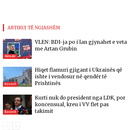
ARTIKUJ TË NGJASHËM
VLEN: BDI-ja po i lan gjynahet e veta
me Artan Grubin
Aktuale
Hiqet flamuri gjigant i Ukrainës që
ishte i vendosur në qendër të
Prishtinës
Kosovë
Kurti nuk do president nga LDK, por
koncensual, kreu i VV flet pas
takimit
Kosovë