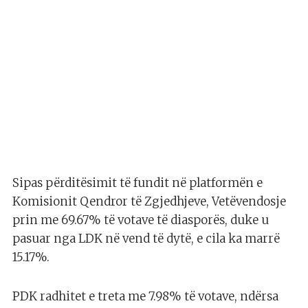
Sipas përditësimit të fundit në platformën e
Komisionit Qendror të Zgjedhjeve, Vetëvendosje
prin me 69.67% të votave të diasporës, duke u
pasuar nga LDK në vend të dytë, e cila ka marrë
15.17%.
PDK radhitet e treta me 7.98% të votave, ndërsa