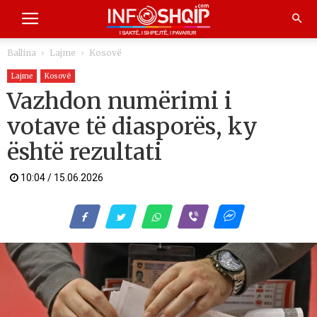
Ballina
Lajme
Kosovë
Lajme
Kosovë
Vazhdon numërimi i
votave të diasporës, ky
është rezultati
10:04 / 15.06.2026