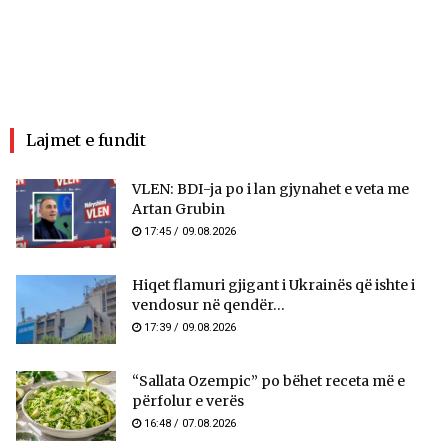
Lajmet e fundit
VLEN: BDI-ja po i lan gjynahet e veta me
Artan Grubin
17:45 / 09.08.2026
Hiqet flamuri gjigant i Ukrainës që ishte i
vendosur në qendër...
17:39 / 09.08.2026
“Sallata Ozempic” po bëhet receta më e
përfolur e verës
16:48 / 07.08.2026