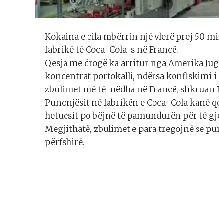
Kokaina e cila mbërrin një vlerë prej 50 mi
fabrikë të Coca-Cola-s në Francë.
Qesja me drogë ka arritur nga Amerika Jugo
koncentrat portokalli, ndërsa konfiskimi i
zbulimet më të mëdha në Francë, shkruan 
Punonjësit në fabrikën e Coca-Cola kanë qe
hetuesit po bëjnë të pamundurën për të gje
Megjithatë, zbulimet e para tregojnë se p
përfshirë.