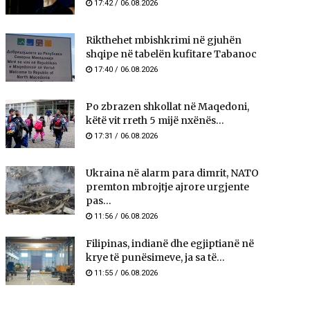
17:42 / 06.08.2026
Rikthehet mbishkrimi në gjuhën
shqipe në tabelën kufitare Tabanoc
17:40 / 06.08.2026
Po zbrazen shkollat në Maqedoni,
këtë vit rreth 5 mijë nxënës...
17:31 / 06.08.2026
Ukraina në alarm para dimrit, NATO
premton mbrojtje ajrore urgjente
pas...
11:56 / 06.08.2026
Filipinas, indianë dhe egjiptianë në
krye të punësimeve, ja sa të...
11:55 / 06.08.2026