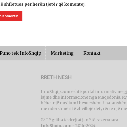
të shfletues për herën tjetër që komentoj.
Puno tek InfoShqip
Marketing
Kontakt
RRETH NESH
InfoShqip.com është portal informativ në g
lajme dhe informacione nga Maqedonia. Ky p
bëhet një medium i besueshëm, i pa-anshëm 
me ndershmëri të zhvillojë detyrën e një me
© Të gjitha të drejtat janë të rezervuara.
InfoShqip.com
- 2016-2024