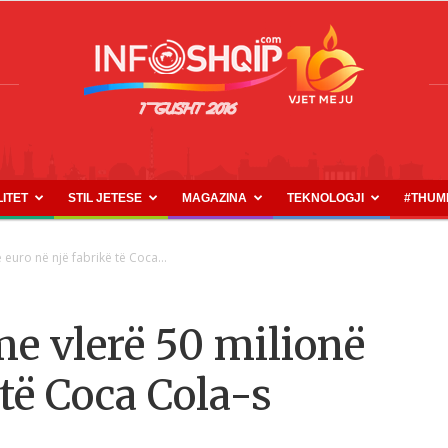
LITET
STIL JETESE
MAGAZINA
TEKNOLOGJI
#THUM
INFOSHQIP.COM
euro në një fabrikë të Coca...
e vlerë 50 milionë
 të Coca Cola-s