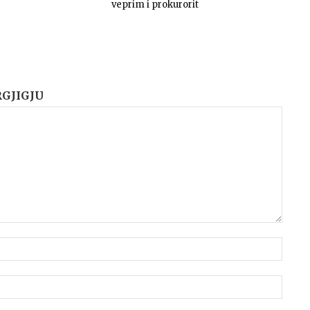
veprim i prokurorit
RGJIGJU