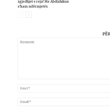
zgjedhjet e reja! Me Abdixhikun
s’kam ndërmjetës
PË