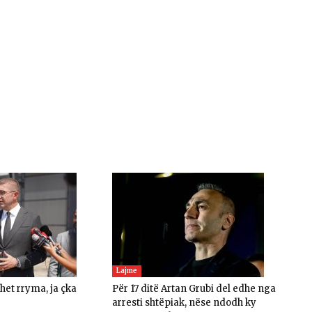
Lajme
ohet rryma, ja çka
Për 17 ditë Artan Grubi del edhe nga
arresti shtëpiak, nëse ndodh ky