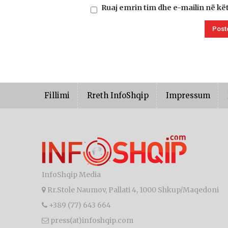
Ruaj emrin tim dhe e-mailin në kë
Fillimi
Rreth InfoShqip
Impressum
InfoShqip Media
Rr.Stole Naumov, Pallati 4, 1000 Shkup/Maqedoni
+389 (77) 643 664
press(at)infoshqip.com