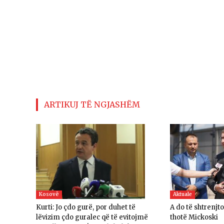
ARTIKUJ TË NGJASHËM
Kosovë
Aktuale
Kurti: Jo çdo gurë, por duhet të
A do të shtrenjt
lëvizim çdo guralec që të evitojmë
thotë Mickoski