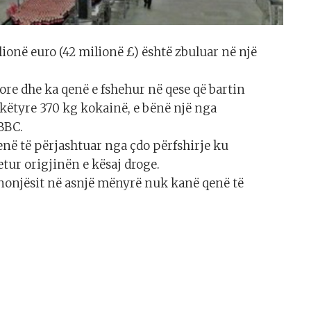
lionë euro (42 milionë £) është zbuluar në një
re dhe ka qenë e fshehur në qese që bartin
 këtyre 370 kg kokainë, e bënë një nga
BBC.
në të përjashtuar nga çdo përfshirje ku
tur origjinën e kësaj droge.
unonjësit në asnjë mënyrë nuk kanë qenë të