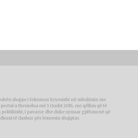
juhën shqipe i fokusuar kryesisht në mbulimin me
ortal u themelua më 1 Gusht 2016, me qëllim që të
politikisht, i pavarur dhe duke synuar gjithmonë që
diumi të dashur për lexuesin shqiptar.