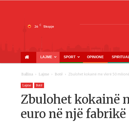
C
26
Skopje
LAJME
SPORT
OPINIONE
SPIRITUA
Zbulohet kokainë me vlerë 50 milionë 
Ballina
Lajme
Botë
Lajme
Botë
Zbulohet kokainë m
euro në një fabrikë