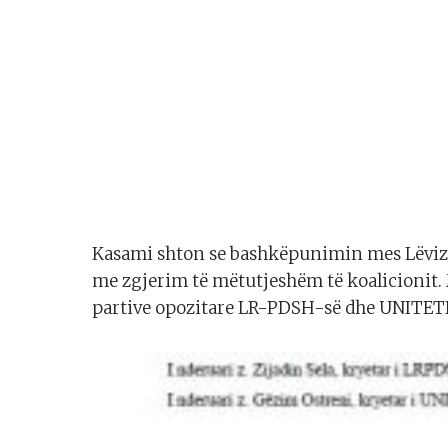
Kasami shton se bashkëpunimin mes Lëvizj
me zgjerim të mëtutjeshëm të koalicionit.
partive opozitare LR-PDSH-së dhe UNITET