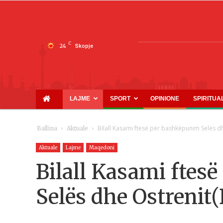
C
24
Skopje
LAJME
SPORT
OPINIONE
SPIRITUA
Bilall Kasami ftesë për bashkëpunim Selës
Ballina
Aktuale
Aktuale
Lajme
Maqedoni
Bilall Kasami ftes
Selës dhe Ostren