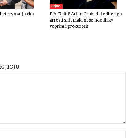
Lajme
ohet rryma, ja çka
Për 17 ditë Artan Grubi del edhe nga
arresti shtëpiak, nëse ndodh ky
veprim i prokurorit
RGJIGJU