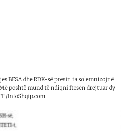
es BESA dhe RDK-së presin ta solemnizojnë
 Më poshtë mund të ndiqni ftesën drejtuar dy
IT./InfoShqip.com