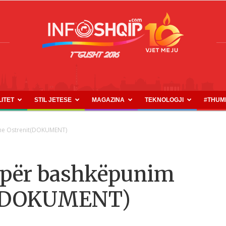
LITET
STIL JETESE
MAGAZINA
TEKNOLOGJI
#THUM
INFOSHQIP.COM
 dhe Ostrenit(DOKUMENT)
ë për bashkëpunim
it(DOKUMENT)