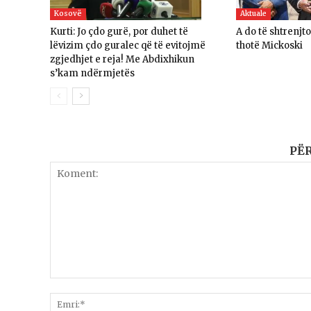
Kosovë
Aktuale
Kurti: Jo çdo gurë, por duhet të
A do të shtrenjt
lëvizim çdo guralec që të evitojmë
thotë Mickoski
zgjedhjet e reja! Me Abdixhikun
s’kam ndërmjetës
PË