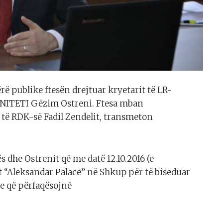
ërë publike ftesën drejtuar kryetarit të LR-
 UNITETI Gëzim Ostreni. Ftesa mban
 të RDK-së Fadil Zendelit, transmeton
ës dhe Ostrenit që me datë 12.10.2016 (e
t “Aleksandar Palace” në Shkup për të biseduar
e që përfaqësojnë