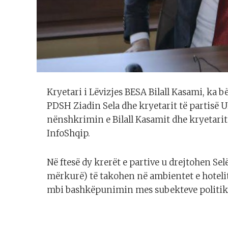
Kryetari i Lëvizjes BESA Bilall Kasami, ka b
PDSH Ziadin Sela dhe kryetarit të partisë
nënshkrimin e Bilall Kasamit dhe kryetarit
InfoShqip.
Në ftesë dy krerët e partive u drejtohen Sel
mërkurë) të takohen në ambientet e hoteli
mbi bashkëpunimin mes subekteve politik