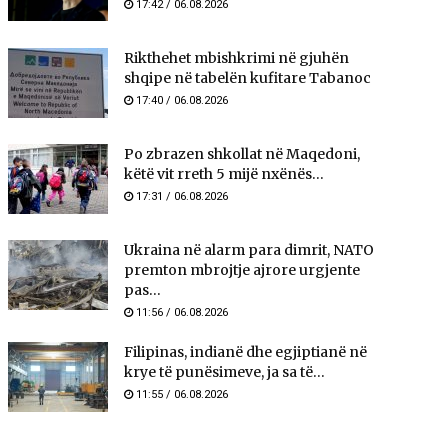
17:42 / 06.08.2026
Rikthehet mbishkrimi në gjuhën
shqipe në tabelën kufitare Tabanoc
17:40 / 06.08.2026
Po zbrazen shkollat në Maqedoni,
këtë vit rreth 5 mijë nxënës...
17:31 / 06.08.2026
Ukraina në alarm para dimrit, NATO
premton mbrojtje ajrore urgjente
pas...
11:56 / 06.08.2026
Filipinas, indianë dhe egjiptianë në
krye të punësimeve, ja sa të...
11:55 / 06.08.2026