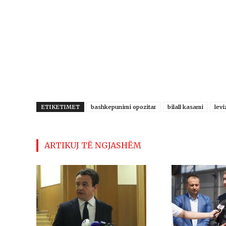
ETIKETIMET
bashkepunimi opozitar
bilall kasami
levi
ARTIKUJ TË NGJASHËM