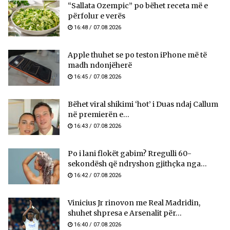
“Sallata Ozempic” po bëhet receta më e
përfolur e verës
16:48 / 07.08.2026
Apple thuhet se po teston iPhone më të
madh ndonjëherë
16:45 / 07.08.2026
Bëhet viral shikimi ‘hot’ i Duas ndaj Callum
në premierën e...
16:43 / 07.08.2026
Po i lani flokët gabim? Rregulli 60-
sekondësh që ndryshon gjithçka nga...
16:42 / 07.08.2026
Vinicius Jr rinovon me Real Madridin,
shuhet shpresa e Arsenalit për...
16:40 / 07.08.2026