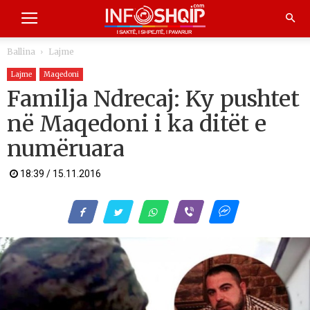
Ballina
Lajme
Lajme
Maqedoni
Familja Ndrecaj: Ky pushtet
në Maqedoni i ka ditët e
numëruara
18:39 / 15.11.2016