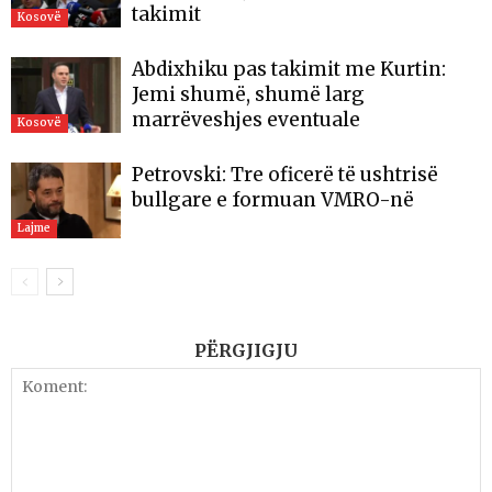
takimit
Kosovë
Abdixhiku pas takimit me Kurtin:
Jemi shumë, shumë larg
marrëveshjes eventuale
Kosovë
Petrovski: Tre oficerë të ushtrisë
bullgare e formuan VMRO-në
Lajme
PËRGJIGJU