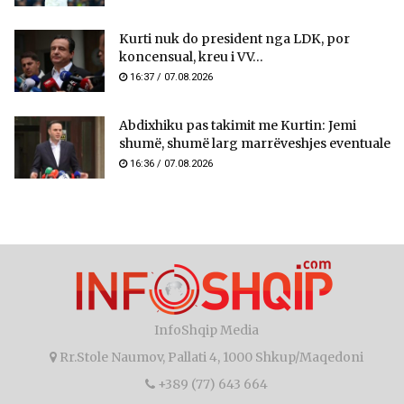
Kurti nuk do president nga LDK, por
koncensual, kreu i VV...
16:37 / 07.08.2026
Abdixhiku pas takimit me Kurtin: Jemi
shumë, shumë larg marrëveshjes eventuale
16:36 / 07.08.2026
InfoShqip Media
Rr.Stole Naumov, Pallati 4, 1000 Shkup/Maqedoni
+389 (77) 643 664