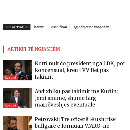
ETIKETIMET
halimi
kush fiton
zgjedhjet ne maqedoni
ARTIKUJ TË NGJASHËM
Kurti nuk do president nga LDK, por
koncensual, kreu i VV flet pas
takimit
Kosovë
Abdixhiku pas takimit me Kurtin:
Jemi shumë, shumë larg
marrëveshjes eventuale
Kosovë
Petrovski: Tre oficerë të ushtrisë
bullgare e formuan VMRO-në