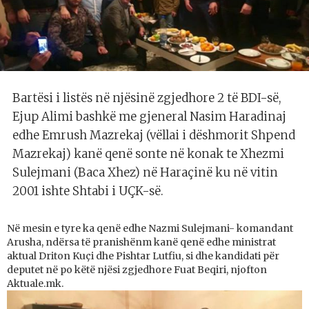
Bartësi i listës në njësinë zgjedhore 2 të BDI-së,
Ejup Alimi bashkë me gjeneral Nasim Haradinaj
edhe Emrush Mazrekaj (vëllai i dëshmorit Shpend
Mazrekaj) kanë qenë sonte në konak te Xhezmi
Sulejmani (Baca Xhez) në Haraçinë ku në vitin
2001 ishte Shtabi i UÇK-së.
Në mesin e tyre ka qenë edhe Nazmi Sulejmani- komandant
Arusha, ndërsa të pranishënm kanë qenë edhe ministrat
aktual Driton Kuçi dhe Pishtar Lutfiu, si dhe kandidati për
deputet në po këtë njësi zgjedhore Fuat Beqiri, njofton
Aktuale.mk.