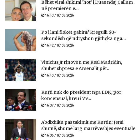
Bëhet viral shikimi ‘hot’ i Duas ndaj Callum
në premierën e...
16:43 / 07.08.2026
Po i lani flokët gabim? Rregulli 60-
sekondësh që ndryshon gjithçka nga...
16:42 / 07.08.2026
Vinicius Jr rinovon me Real Madridin,
shuhet shpresa e Arsenalit për...
16:40 / 07.08.2026
Kurti nuk do president nga LDK, por
koncensual, kreu i VV...
16:37 / 07.08.2026
Abdixhiku pas takimit me Kurtin: Jemi
shumë, shumë larg marrëveshjes eventuale
16:36 / 07.08.2026