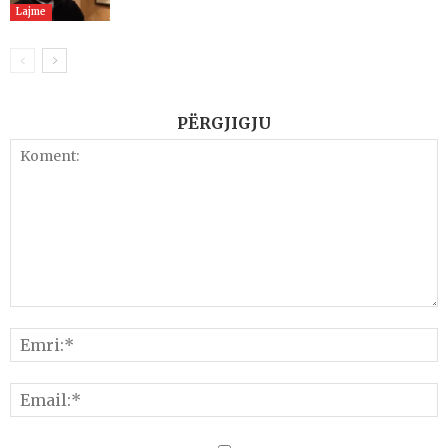
Lajme
PËRGJIGJU