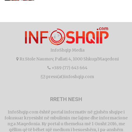
InfoShqip Media
Rr.Stole Naumov, Pallati 4, 1000 Shkup/Maqedoni
+389 (77) 643 664
press(at)infoshqip.com
RRETH NESH
InfoShqip.com është portal informativ në gjuhën shqipe i
fokusuar kryesisht në mbulimin me lajme dhe informacione
nga Maqedonia. Ky portal u themelua më 1 Gusht 2016, me
qëllim që të bëhet një medium i besueshëm, i pa-anshëm