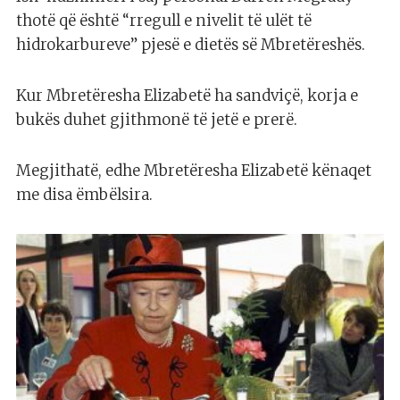
thotë që është “rregull e nivelit të ulët të
hidrokarbureve” pjesë e dietës së Mbretëreshës.
Kur Mbretëresha Elizabetë ha sandviçë, korja e
bukës duhet gjithmonë të jetë e prerë.
Megjithatë, edhe Mbretëresha Elizabetë kënaqet
me disa ëmbëlsira.