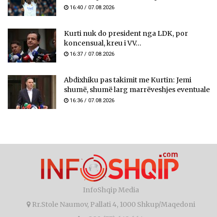
16:40 / 07.08.2026
Kurti nuk do president nga LDK, por
koncensual, kreu i VV...
16:37 / 07.08.2026
Abdixhiku pas takimit me Kurtin: Jemi
shumë, shumë larg marrëveshjes eventuale
16:36 / 07.08.2026
InfoShqip Media
Rr.Stole Naumov, Pallati 4, 1000 Shkup/Maqedoni