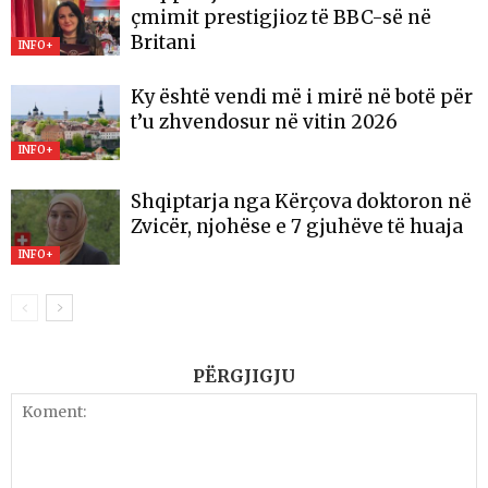
çmimit prestigjioz të BBC-së në
Britani
INFO+
Ky është vendi më i mirë në botë për
t’u zhvendosur në vitin 2026
INFO+
Shqiptarja nga Kërçova doktoron në
Zvicër, njohëse e 7 gjuhëve të huaja
INFO+
PËRGJIGJU