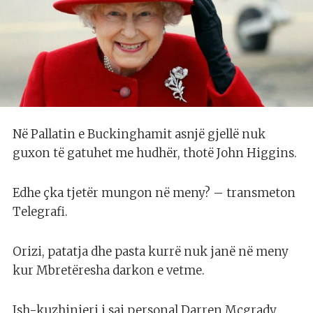
Në Pallatin e Buckinghamit asnjë gjellë nuk
guxon të gatuhet me hudhër, thotë John Higgins.
Edhe çka tjetër mungon në meny? – transmeton
Telegrafi.
Orizi, patatja dhe pasta kurrë nuk janë në meny
kur Mbretëresha darkon e vetme.
Ish-kuzhinieri i saj personal Darren Mcgrady