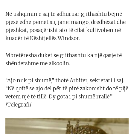
Në ushqimin e saj të adhuruar gjithashtu bëjnë
pjesë edhe pemët siç janë: mango, dredhëzat dhe
pjeshkat, posaçërisht ato të cilat kultivohen në
kuadër të Kështjellës Windsor.
Mbretëresha duket se gjithashtu ka një qasje të
shëndetshme me alkoolin.
“Ajo nuk pi shumë,” thotë Arbiter, sekretari i saj.
“Në qoftë se ajo del për të pirë zakonisht do të pijë
vetëm një të tillë. Dy gota i pi shumë rrallë.”
/Telegrafi/