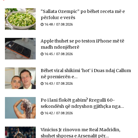
“Sallata Ozempic” po bëhet receta më e
përfolur e verës
16:48 / 07.08.2026
Apple thuhet se po teston iPhone më të
madh ndonjëherë
16:45 / 07.08.2026
Bëhet viral shikimi ‘hot’ i Duas ndaj Callum
në premierën e...
16:43 / 07.08.2026
Po i lani flokët gabim? Rregulli 60-
sekondësh që ndryshon gjithçka nga...
16:42 / 07.08.2026
Vinicius Jr rinovon me Real Madridin,
shuhet shpresa e Arsenalit për...