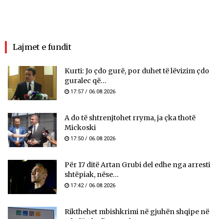
Lajmet e fundit
Kurti: Jo çdo gurë, por duhet të lëvizim çdo
guralec që...
17:57 / 06.08.2026
A do të shtrenjtohet rryma, ja çka thotë
Mickoski
17:50 / 06.08.2026
Për 17 ditë Artan Grubi del edhe nga arresti
shtëpiak, nëse...
17:42 / 06.08.2026
Rikthehet mbishkrimi në gjuhën shqipe në