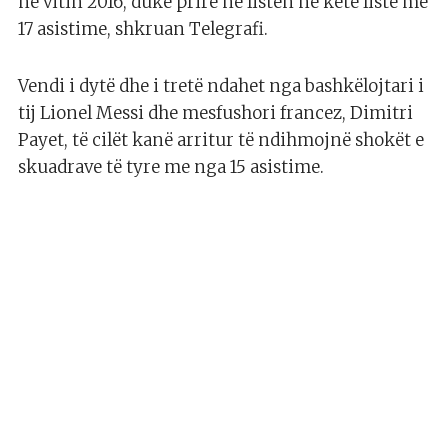
në vitin 2016, duke prirë në listën në këtë listë me
17 asistime, shkruan Telegrafi.
Vendi i dytë dhe i tretë ndahet nga bashkëlojtari i
tij Lionel Messi dhe mesfushori francez, Dimitri
Payet, të cilët kanë arritur të ndihmojnë shokët e
skuadrave të tyre me nga 15 asistime.