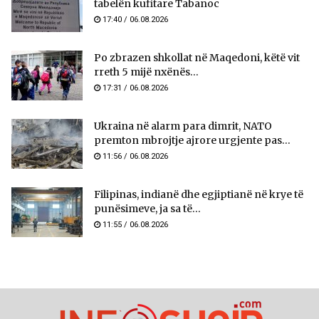
tabelën kufitare Tabanoc
17:40 / 06.08.2026
Po zbrazen shkollat në Maqedoni, këtë vit
rreth 5 mijë nxënës...
17:31 / 06.08.2026
Ukraina në alarm para dimrit, NATO
premton mbrojtje ajrore urgjente pas...
11:56 / 06.08.2026
Filipinas, indianë dhe egjiptianë në krye të
punësimeve, ja sa të...
11:55 / 06.08.2026