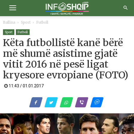
Ballina
Sport
Futboll
Sport
Futboll
Këta futbollistë kanë bërë
më shumë asistime gjatë
vitit 2016 në pesë ligat
kryesore evropiane (FOTO)
11:43 / 01.01.2017