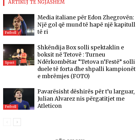
ARTIKUJ TË NGJASHËM
Media italiane për Edon Zhegrovën:
Një gol që mund të hapë një kapitull
të ri
Futboll
Shkëndija Box solli spektaklin e
boksit në Tetovë : Turneu
Ndërkombëtar “Tetova n’Festë” solli
Sport
duele të forta dhe shpalli kampionët
e mbrëmjes (FOTO)
Pavarësisht dëshirës për t’u larguar,
Julian Alvarez nis përgatitjet me
Atleticon
Futboll