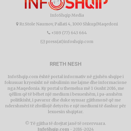
InfoShqip Media
Rr.Stole Naumov, Pallati 4, 1000 Shkup/Maqedoni
+389 (77) 643 664
press(at)infoshqip.com
RRETH NESH
InfoShqip.com është portal informativ në gjuhën shqipe i
fokusuar kryesisht në mbulimin me lajme dhe informacione
nga Maqedonia. Ky portal u themelua më 1 Gusht 2016, me
qëllim që të bëhet një medium i besueshëm, i pa-anshëm
politikisht, i pavarur dhe duke synuar gjithmonë që me
ndershmëri të zhvillojë detyrën e një mediumi të dashur për
lexuesin shqiptar.
© Të gjitha të drejtat janë të rezervuara.
InfoShqip.com
- 2016-2024