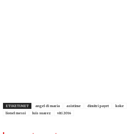
ETIKETIMET
angel di maria
asistime
dimitri payet
koke
lionel messi
luis suarez
viti 2016