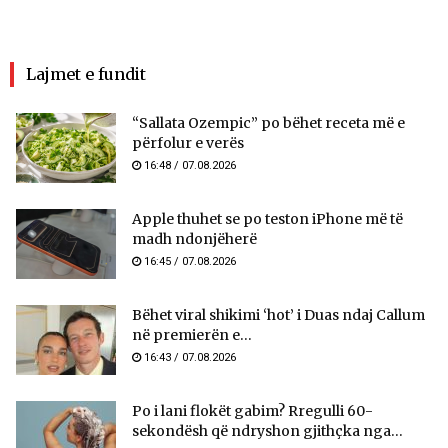
Lajmet e fundit
“Sallata Ozempic” po bëhet receta më e
përfolur e verës
16:48 / 07.08.2026
Apple thuhet se po teston iPhone më të
madh ndonjëherë
16:45 / 07.08.2026
Bëhet viral shikimi ‘hot’ i Duas ndaj Callum
në premierën e...
16:43 / 07.08.2026
Po i lani flokët gabim? Rregulli 60-
sekondësh që ndryshon gjithçka nga...