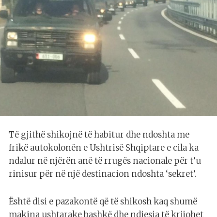
Të gjithë shikojnë të habitur dhe ndoshta me
frikë autokolonën e Ushtrisë Shqiptare e cila ka
ndalur në njërën anë të rrugës nacionale për t’u
rinisur për në një destinacion ndoshta ‘sekret’.
Është disi e pazakontë që të shikosh kaq shumë
makina ushtarake bashkë dhe ndjesia të krijohet