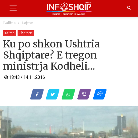
Ballina
Lajme
Lajme
Shqipëri
Ku po shkon Ushtria
Shqiptare? E tregon
ministrja Kodheli…
18:43 / 14.11.2016