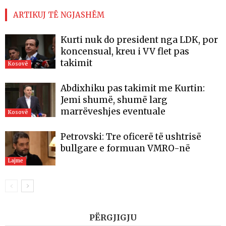
ARTIKUJ TË NGJASHËM
Kurti nuk do president nga LDK, por
koncensual, kreu i VV flet pas
takimit
Kosovë
Abdixhiku pas takimit me Kurtin:
Jemi shumë, shumë larg
marrëveshjes eventuale
Kosovë
Petrovski: Tre oficerë të ushtrisë
bullgare e formuan VMRO-në
Lajme
PËRGJIGJU