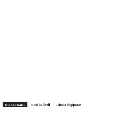
ETIKETIMET
mimi kodheli
ushtria shqiptare