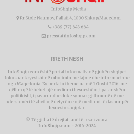
InfoShqip Media
Rr.Stole Naumov, Pallati 4, 1000 Shkup/Maqedoni
+389 (77) 643 664
press(at)infoshqip.com
RRETH NESH
InfoShqip.com është portal informativ në gjuhën shqipe i
fokusuar kryesisht në mbulimin me lajme dhe informacione
nga Maqedonia. Ky portal u themelua më 1 Gusht 2016, me
qëllim që të bëhet një medium i besueshëm, i pa-anshëm
politikisht, i pavarur dhe duke synuar gjithmonë që me
ndershmëri të zhvillojë detyrën e një mediumi të dashur për
lexuesin shqiptar.
© Të gjitha të drejtat janë të rezervuara.
InfoShqip.com
- 2016-2024