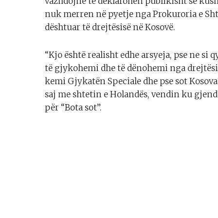
vazhdojnë të deklarohen publikisht se kush 
nuk merren në pyetje nga Prokuroria e Sht
dështuar të drejtësisë në Kosovë.
“Kjo është realisht edhe arsyeja, pse ne si 
të gjykohemi dhe të dënohemi nga drejtësia
kemi Gjykatën Speciale dhe pse sot Kosova d
saj me shtetin e Holandës, vendin ku gjende
për “Bota sot”.