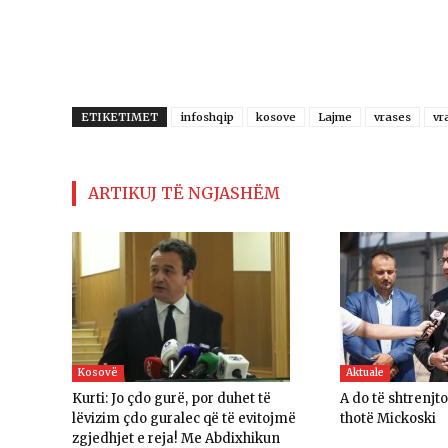
ETIKETIMET
infoshqip
kosove
Lajme
vrases
vr
ARTIKUJ TË NGJASHËM
Kosovë
Aktuale
Kurti: Jo çdo gurë, por duhet të
A do të shtrenjt
lëvizim çdo guralec që të evitojmë
thotë Mickoski
zgjedhjet e reja! Me Abdixhikun