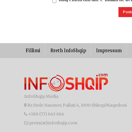
Fillimi
Rreth InfoShqip
Impressum
InfoShqip Media
Rr.Stole Naumov, Pallati 4, 1000 Shkup/Maqedoni
+389 (77) 643 664
press(at)infoshqip.com