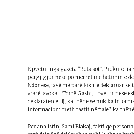
E pyetur nga gazeta “Bota sot”, Prokuroria 
përgjigjur nëse po merret me hetimin e dekl
Ndonëse, javë më parë kishte deklaruar se t
vrarë, avokati Tomë Gashi, i pyetur nëse ë
deklaratën e tij, ka thënë se nuk ka infor
informacioni rreth rastit në fjalë”, ka thën
Për analistin, Sami Blakaj, fakti që persona