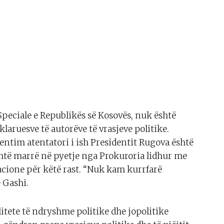
Speciale e Republikës së Kosovës, nuk është
aruesve të autorëve të vrasjeve politike.
entim atentatori i ish Presidentit Rugova është
shtë marrë në pyetje nga Prokuroria lidhur me
macione për këtë rast. “Nuk kam kurrfarë
ë Gashi.
litete të ndryshme politike dhe jopolitike