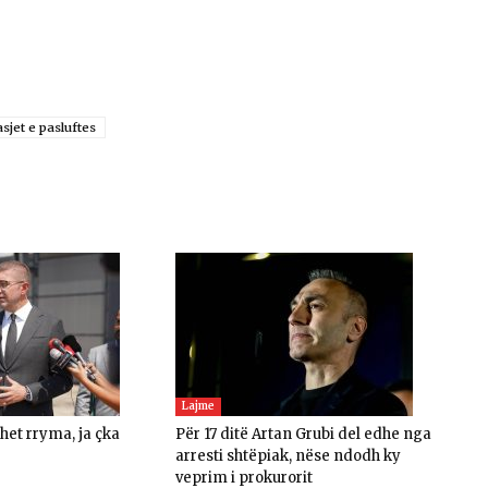
asjet e pasluftes
Lajme
ohet rryma, ja çka
Për 17 ditë Artan Grubi del edhe nga
arresti shtëpiak, nëse ndodh ky
veprim i prokurorit