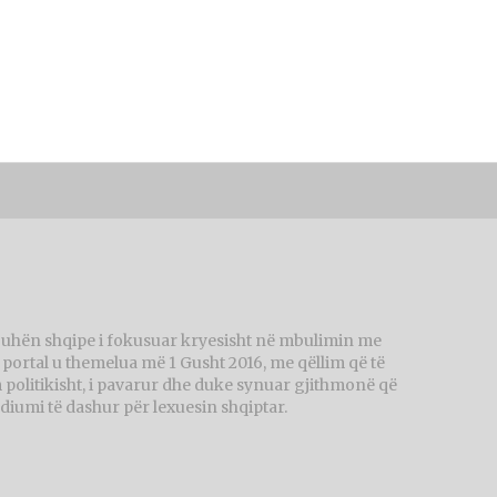
juhën shqipe i fokusuar kryesisht në mbulimin me
ortal u themelua më 1 Gusht 2016, me qëllim që të
politikisht, i pavarur dhe duke synuar gjithmonë që
diumi të dashur për lexuesin shqiptar.