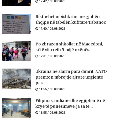
17:42 / 06.08.2026
Rikthehet mbishkrimi në gjuhën
shqipe në tabelën kufitare Tabanoc
17:40 / 06.08.2026
Po zbrazen shkollat në Maqedoni,
këtë vit rreth 5 mijë nxënës...
17:31 / 06.08.2026
Ukraina në alarm para dimrit, NATO
premton mbrojtje ajrore urgjente
pas...
11:56 / 06.08.2026
Filipinas, indianë dhe egjiptianë në
krye të punësimeve, ja sa të...
11:55 / 06.08.2026