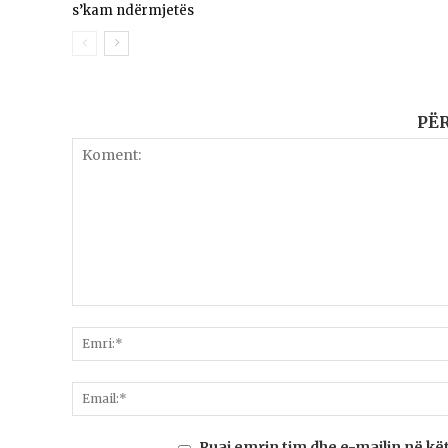
s’kam ndërmjetës
PË
Ruaj emrin tim dhe e-mailin në kë