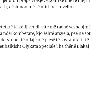
qëndron prapa vrasjeve politike dhe të njëjtit
etit, dëshmon më së miri për nivelin e
qytetarë të këtij vendi, vite më radhë vazhdojmë
 ndërkombëtare, kjo është arsyeja, pse ne sot
etyrohet të ndajë një pjesë të sovranitetit të
t fizikisht Gjykata Speciale”, ka thënë Blakaj