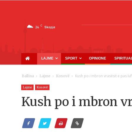
C
24
Skopje
LAJME
SPORT
OPINIONE
SPIRITUA
Kush po i mbron vrasësit e pas luf
Ballina
Lajme
Kosovë
Lajme
Kosovë
Kush po i mbron vra