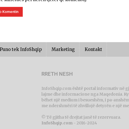
Puno tek InfoShqip
Marketing
Kontakt
RRETH NESH
InfoShqip.com është portal informativ në g
lajme dhe informacione nga Maqedonia. Ky p
bëhet një medium i besueshëm, i pa-anshëm 
me ndershmëri të zhvillojë detyrën e një me
© Të gjitha të drejtat janë të rezervuara.
InfoShqip.com
- 2016-2024