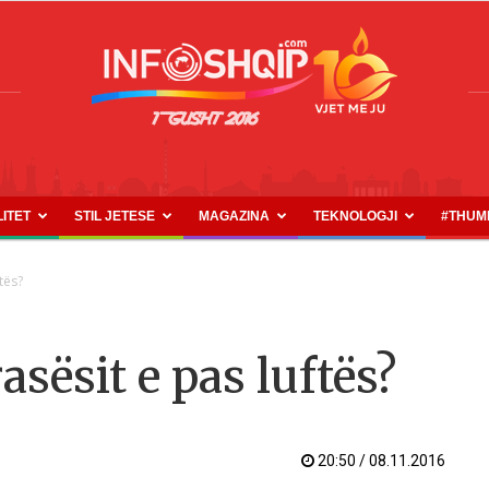
LITET
STIL JETESE
MAGAZINA
TEKNOLOGJI
#THUM
INFOSHQIP.COM
tës?
sësit e pas luftës?
20:50 / 08.11.2016