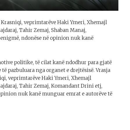
et Krasniqi, veprimtarëve Haki Ymeri, Xhemajl
Hajdaraj, Tahir Zemaj, Shaban Manaj,
n enigmë, ndonëse në opinion nuk kanë
ive politike, të cilat kanë ndodhur para gjatë
të pazbuluara nga organet e drejtësisë. Vrasja
niqi, veprimtarëve Haki Ymeri, Xhemajl
ajdaraj, Tahir Zemaj, Komandant Drini etj,
opinion nuk kanë munguar emrat e autorëve të