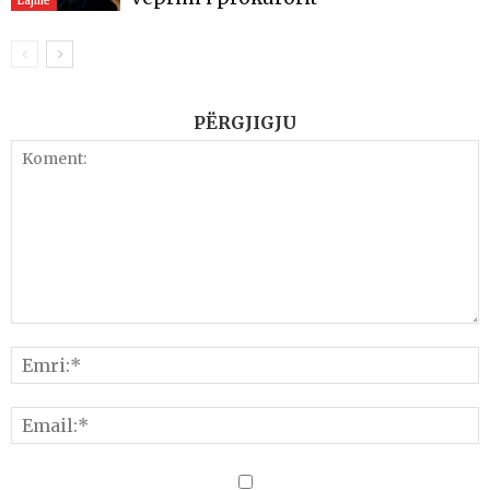
Lajme
PËRGJIGJU