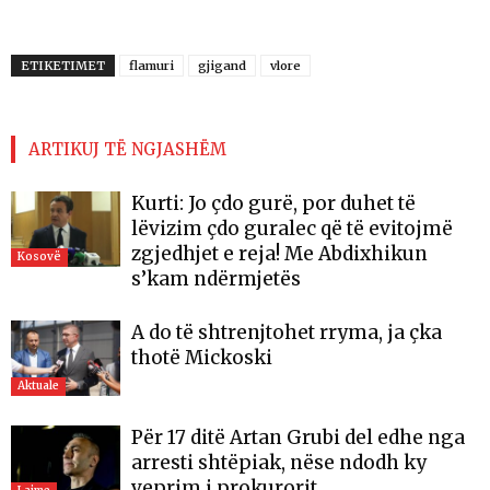
ETIKETIMET
flamuri
gjigand
vlore
ARTIKUJ TË NGJASHËM
Kurti: Jo çdo gurë, por duhet të
lëvizim çdo guralec që të evitojmë
zgjedhjet e reja! Me Abdixhikun
Kosovë
s’kam ndërmjetës
A do të shtrenjtohet rryma, ja çka
thotë Mickoski
Aktuale
Për 17 ditë Artan Grubi del edhe nga
arresti shtëpiak, nëse ndodh ky
veprim i prokurorit