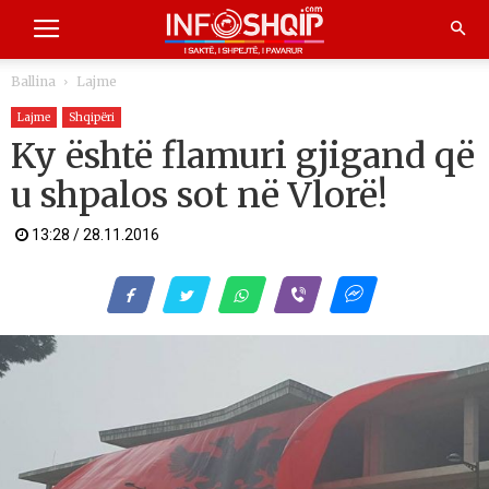
Ballina
Lajme
Lajme
Shqipëri
Ky është flamuri gjigand që
u shpalos sot në Vlorë!
13:28 / 28.11.2016