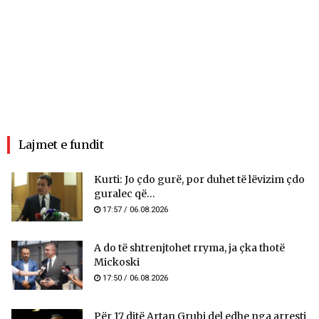
Lajmet e fundit
Kurti: Jo çdo gurë, por duhet të lëvizim çdo
guralec që...
17:57 / 06.08.2026
A do të shtrenjtohet rryma, ja çka thotë
Mickoski
17:50 / 06.08.2026
Për 17 ditë Artan Grubi del edhe nga arresti