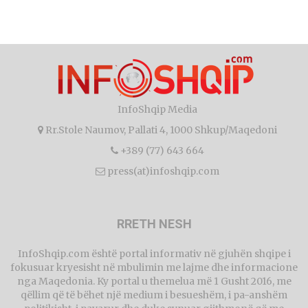
InfoShqip Media
Rr.Stole Naumov, Pallati 4, 1000 Shkup/Maqedoni
+389 (77) 643 664
press(at)infoshqip.com
RRETH NESH
InfoShqip.com është portal informativ në gjuhën shqipe i
fokusuar kryesisht në mbulimin me lajme dhe informacione
nga Maqedonia. Ky portal u themelua më 1 Gusht 2016, me
qëllim që të bëhet një medium i besueshëm, i pa-anshëm