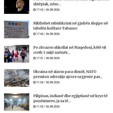
shtëpiak, nëse...
17:42 / 06.08.2026
Rikthehet mbishkrimi në gjuhën shqipe në
tabelën kufitare Tabanoc
17:40 / 06.08.2026
Po zbrazen shkollat në Maqedoni, këtë vit
rreth 5 mijë nxënës...
17:31 / 06.08.2026
Ukraina në alarm para dimrit, NATO
premton mbrojtje ajrore urgjente pas...
11:56 / 06.08.2026
Filipinas, indianë dhe egjiptianë në krye të
punësimeve, ja sa të...
11:55 / 06.08.2026