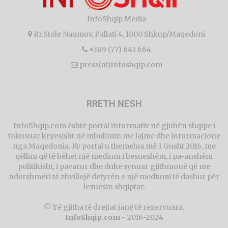
InfoShqip Media
Rr.Stole Naumov, Pallati 4, 1000 Shkup/Maqedoni
+389 (77) 643 664
press(at)infoshqip.com
RRETH NESH
InfoShqip.com është portal informativ në gjuhën shqipe i
fokusuar kryesisht në mbulimin me lajme dhe informacione
nga Maqedonia. Ky portal u themelua më 1 Gusht 2016, me
qëllim që të bëhet një medium i besueshëm, i pa-anshëm
politikisht, i pavarur dhe duke synuar gjithmonë që me
ndershmëri të zhvillojë detyrën e një mediumi të dashur për
lexuesin shqiptar.
© Të gjitha të drejtat janë të rezervuara.
InfoShqip.com
- 2016-2024