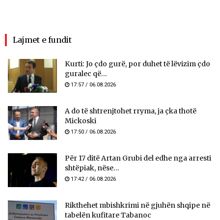
Lajmet e fundit
Kurti: Jo çdo gurë, por duhet të lëvizim çdo
guralec që...
17:57 / 06.08.2026
A do të shtrenjtohet rryma, ja çka thotë
Mickoski
17:50 / 06.08.2026
Për 17 ditë Artan Grubi del edhe nga arresti
shtëpiak, nëse...
17:42 / 06.08.2026
Rikthehet mbishkrimi në gjuhën shqipe në
tabelën kufitare Tabanoc