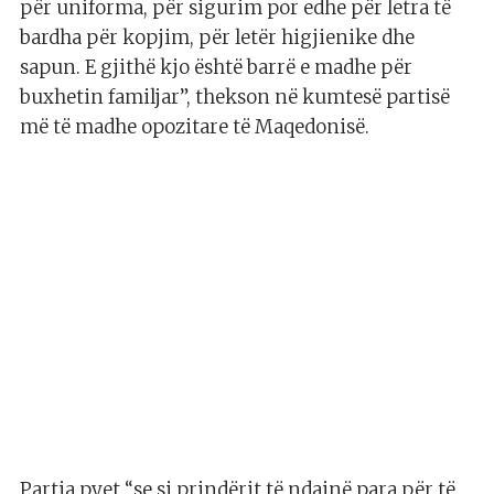
për uniforma, për sigurim por edhe për letra të
bardha për kopjim, për letër higjienike dhe
sapun. E gjithë kjo është barrë e madhe për
buxhetin familjar”, thekson në kumtesë partisë
më të madhe opozitare të Maqedonisë.
Partia pyet “se si prindërit të ndajnë para për të