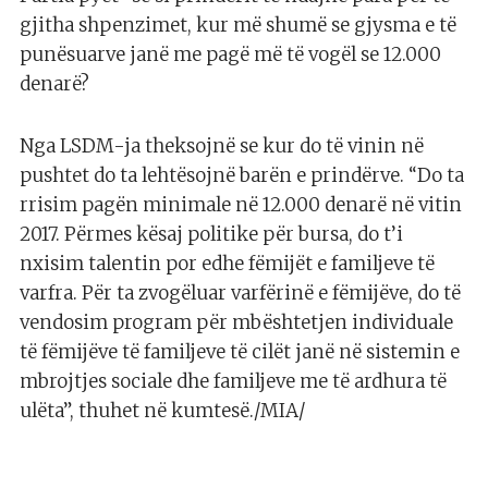
gjitha shpenzimet, kur më shumë se gjysma e të
punësuarve janë me pagë më të vogël se 12.000
denarë?
Nga LSDM-ja theksojnë se kur do të vinin në
pushtet do ta lehtësojnë barën e prindërve. “Do ta
rrisim pagën minimale në 12.000 denarë në vitin
2017. Përmes kësaj politike për bursa, do t’i
nxisim talentin por edhe fëmijët e familjeve të
varfra. Për ta zvogëluar varfërinë e fëmijëve, do të
vendosim program për mbështetjen individuale
të fëmijëve të familjeve të cilët janë në sistemin e
mbrojtjes sociale dhe familjeve me të ardhura të
ulëta”, thuhet në kumtesë./MIA/