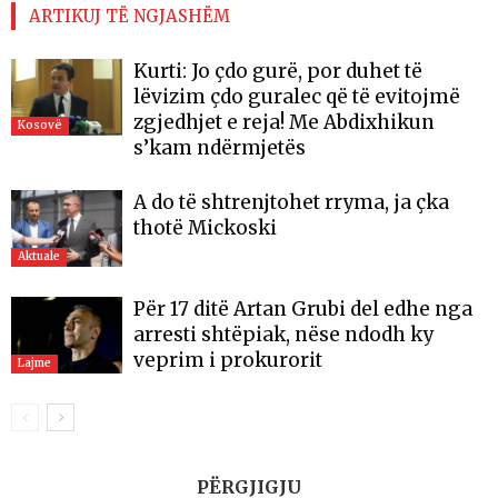
ARTIKUJ TË NGJASHËM
Kurti: Jo çdo gurë, por duhet të
lëvizim çdo guralec që të evitojmë
zgjedhjet e reja! Me Abdixhikun
Kosovë
s’kam ndërmjetës
A do të shtrenjtohet rryma, ja çka
thotë Mickoski
Aktuale
Për 17 ditë Artan Grubi del edhe nga
arresti shtëpiak, nëse ndodh ky
veprim i prokurorit
Lajme
PËRGJIGJU