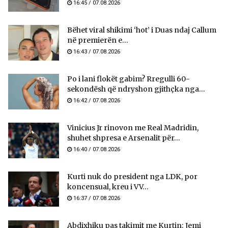
16:45 / 07.08.2026
Bëhet viral shikimi ‘hot’ i Duas ndaj Callum
në premierën e...
16:43 / 07.08.2026
Po i lani flokët gabim? Rregulli 60-
sekondësh që ndryshon gjithçka nga...
16:42 / 07.08.2026
Vinicius Jr rinovon me Real Madridin,
shuhet shpresa e Arsenalit për...
16:40 / 07.08.2026
Kurti nuk do president nga LDK, por
koncensual, kreu i VV...
16:37 / 07.08.2026
Abdixhiku pas takimit me Kurtin: Jemi