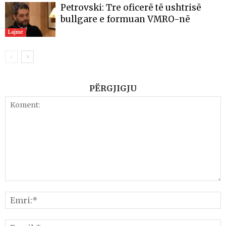
Petrovski: Tre oficerë të ushtrisë
bullgare e formuan VMRO-në
Lajme
PËRGJIGJU