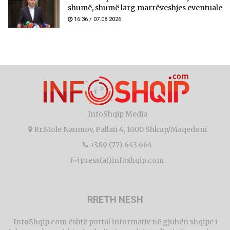
shumë, shumë larg marrëveshjes eventuale
16:36 / 07.08.2026
InfoShqip Media
Rr.Stole Naumov, Pallati 4, 1000 Shkup/Maqedoni
+389 (77) 643 664
press(at)infoshqip.com
RRETH NESH
InfoShqip.com është portal informativ në gjuhën shqipe i