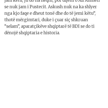
jam këtu, ju do na heqni, por dijeni o Ali Ahmeti
se nuk jam i Pustecit. Askush nuk na ka shlyer
nga kjo faqe e dheut tonë dhe do të jemi këtu”,
thotë mërgimtari, duke i çuar siç shkruan
“selam”, aparatçikëve shqiptarë të BDI se do ti
dënojë shqiptaria e historia.