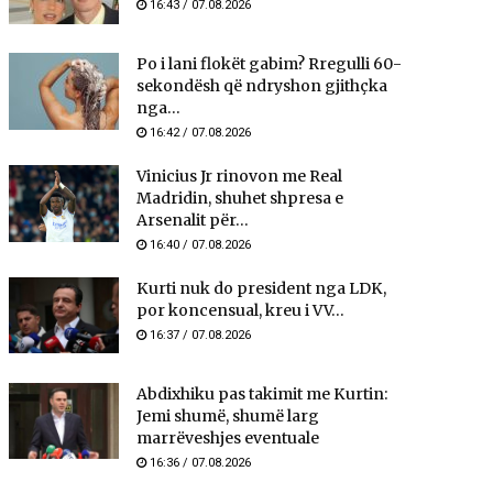
16:43 / 07.08.2026
Po i lani flokët gabim? Rregulli 60-
sekondësh që ndryshon gjithçka
nga...
16:42 / 07.08.2026
Vinicius Jr rinovon me Real
Madridin, shuhet shpresa e
Arsenalit për...
16:40 / 07.08.2026
Kurti nuk do president nga LDK,
por koncensual, kreu i VV...
16:37 / 07.08.2026
Abdixhiku pas takimit me Kurtin:
Jemi shumë, shumë larg
marrëveshjes eventuale
16:36 / 07.08.2026