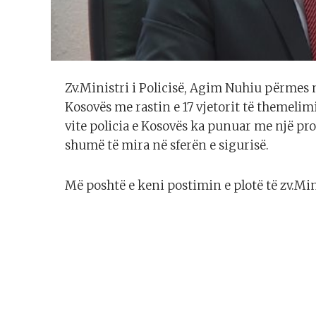
Zv.Ministri i Policisë, Agim Nuhiu përmes 
Kosovës me rastin e 17 vjetorit të themelimi
vite policia e Kosovës ka punuar me një pr
shumë të mira në sferën e sigurisë.
Më poshtë e keni postimin e plotë të zv.Mi