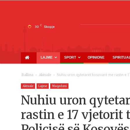
C
30
Skopje
LAJME
SPORT
OPINIONE
SPIRITUA
Nuhiu uron qytetarët kosovarë me rastin e 17 
Ballina
Aktuale
Aktuale
Lajme
Maqedoni
Nuhiu uron qyteta
rastin e 17 vjetorit
Policisë së Kosovës