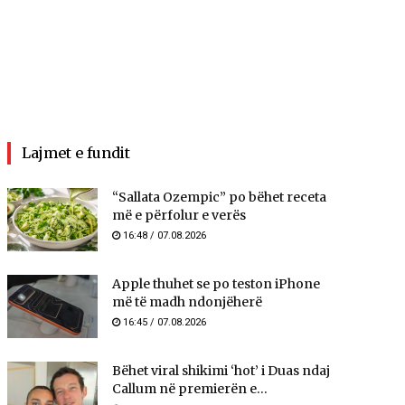
Lajmet e fundit
“Sallata Ozempic” po bëhet receta
më e përfolur e verës
16:48 / 07.08.2026
Apple thuhet se po teston iPhone
më të madh ndonjëherë
16:45 / 07.08.2026
Bëhet viral shikimi ‘hot’ i Duas ndaj
Callum në premierën e...