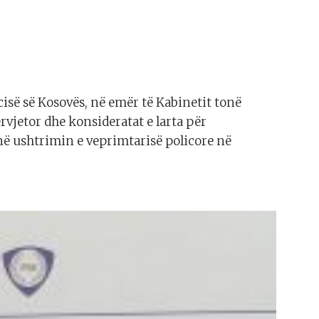
icisë së Kosovës, në emër të Kabinetit tonë
rvjetor dhe konsideratat e larta për
 në ushtrimin e veprimtarisë policore në