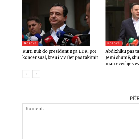
Kosovë
Kosovë
Kurti nuk do president nga LDK, por
Abdixhiku pas t
koncensual, kreu i VV flet pas takimit
Jemi shumë, sh
marrëveshjes e
PË