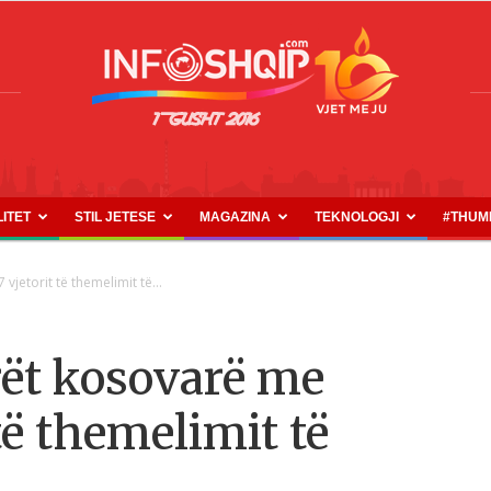
LITET
STIL JETESE
MAGAZINA
TEKNOLOGJI
#THUM
INFOSHQIP.COM
vjetorit të themelimit të...
rët kosovarë me
 të themelimit të