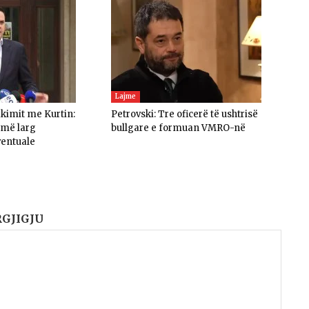
Lajme
akimit me Kurtin:
Petrovski: Tre oficerë të ushtrisë
umë larg
bullgare e formuan VMRO-në
ventuale
RGJIGJU