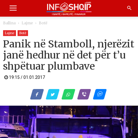
Ballina
Lajme
Botë
Lajme
Botë
Panik në Stamboll, njerëzit
janë hedhur në det për t’u
shpëtuar plumbave
19:15 / 01.01.2017