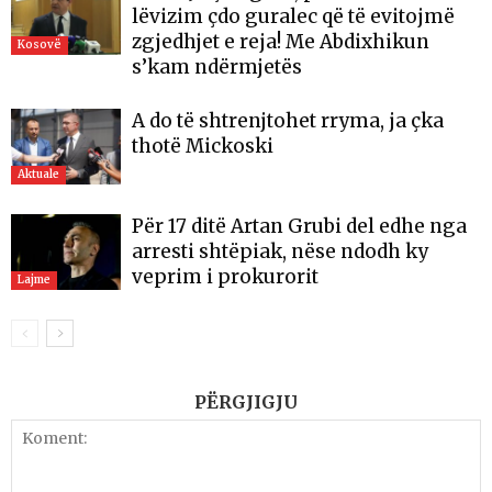
lëvizim çdo guralec që të evitojmë
zgjedhjet e reja! Me Abdixhikun
Kosovë
s’kam ndërmjetës
A do të shtrenjtohet rryma, ja çka
thotë Mickoski
Aktuale
Për 17 ditë Artan Grubi del edhe nga
arresti shtëpiak, nëse ndodh ky
veprim i prokurorit
Lajme
PËRGJIGJU