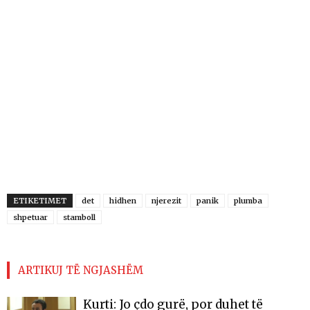
ETIKETIMET
det
hidhen
njerezit
panik
plumba
shpetuar
stamboll
ARTIKUJ TË NGJASHËM
Kurti: Jo çdo gurë, por duhet të