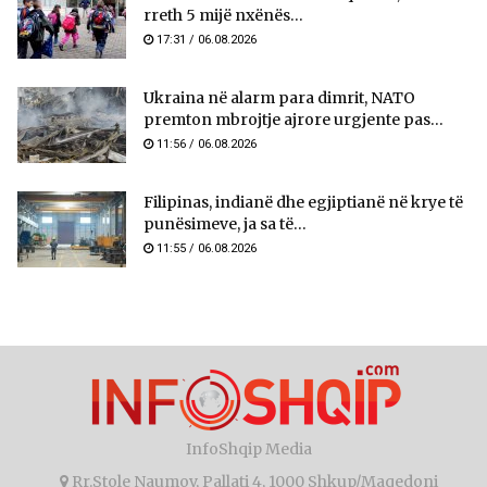
rreth 5 mijë nxënës...
17:31 / 06.08.2026
Ukraina në alarm para dimrit, NATO
premton mbrojtje ajrore urgjente pas...
11:56 / 06.08.2026
Filipinas, indianë dhe egjiptianë në krye të
punësimeve, ja sa të...
11:55 / 06.08.2026
InfoShqip Media
Rr.Stole Naumov, Pallati 4, 1000 Shkup/Maqedoni