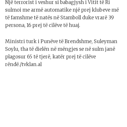
Një terrorist i veshur si babagjysh i Vitit të Ri
sulmoi me armë automatike një prej klubeve më
të famshme të natës në Stamboll duke vrarë 39
persona, 16 prej të cilëve të huaj.
Ministri turk i Punëve të Brendshme, Suleyman
Soylu, tha të dielën në mëngjes se në sulm janë
plagosur 65 të tjerë, katër prej të cilëve
rëndë./tvklan.al