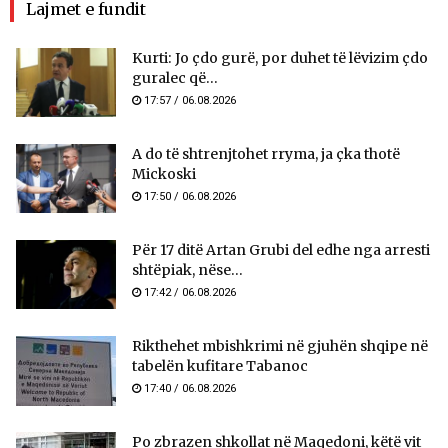
Lajmet e fundit
Kurti: Jo çdo gurë, por duhet të lëvizim çdo
guralec që...
17:57 / 06.08.2026
A do të shtrenjtohet rryma, ja çka thotë
Mickoski
17:50 / 06.08.2026
Për 17 ditë Artan Grubi del edhe nga arresti
shtëpiak, nëse...
17:42 / 06.08.2026
Rikthehet mbishkrimi në gjuhën shqipe në
tabelën kufitare Tabanoc
17:40 / 06.08.2026
Po zbrazen shkollat në Maqedoni, këtë vit