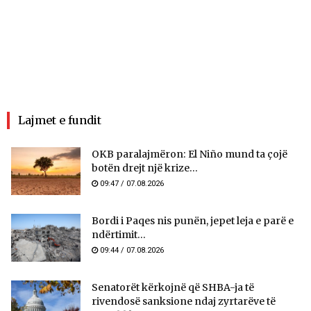
Lajmet e fundit
OKB paralajmëron: El Niño mund ta çojë
botën drejt një krize...
09:47 / 07.08.2026
Bordi i Paqes nis punën, jepet leja e parë e
ndërtimit...
09:44 / 07.08.2026
Senatorët kërkojnë që SHBA-ja të
rivendosë sanksione ndaj zyrtarëve të