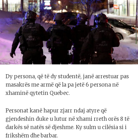
Dy persona, që të dy studentë, janë arrestuar pas
masakrës me armë që la pa jetë 6 persona në
xhaminë qytetin Quebec.
Personat kanë hapur zjarr ndaj atyre që
gjendeshin duke u lutur në xhami rreth orës 8 të
darkës së natës së djeshme. Ky sulm u cilësia si i
frikshëm dhe barbar.