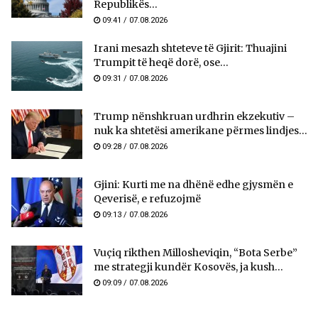
Republikës...
09:41 / 07.08.2026
Irani mesazh shteteve të Gjirit: Thuajini
Trumpit të heqë dorë, ose...
09:31 / 07.08.2026
Trump nënshkruan urdhrin ekzekutiv –
nuk ka shtetësi amerikane përmes lindjes...
09:28 / 07.08.2026
Gjini: Kurti me na dhënë edhe gjysmën e
Qeverisë, e refuzojmë
09:13 / 07.08.2026
Vuçiq rikthen Millosheviqin, “Bota Serbe”
me strategji kundër Kosovës, ja kush...
09:09 / 07.08.2026