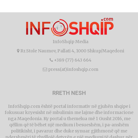
InfoShqip Media
Rr.Stole Naumov, Pallati 4, 1000 Shkup/Maqedoni
+389 (77) 643 664
press(at)infoshqip.com
RRETH NESH
InfoShqip.com është portal informativ në gjuhën shqipe i
fokusuar kryesisht në mbulimin me lajme dhe informacione
nga Maqedonia. Ky portal u themelua më 1 Gusht 2016, me
qëllim që të bëhet një medium i besueshëm, i pa-anshëm
politikisht, i pavarur dhe duke synuar gjithmonë që me
ndershmëri të zhvillojë detyrën e një mediumi të dashur për