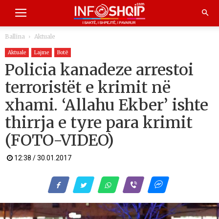
Ballina
Aktuale
Aktuale
Lajme
Botë
Policia kanadeze arrestoi
terroristët e krimit në
xhami. ‘Allahu Ekber’ ishte
thirrja e tyre para krimit
(FOTO-VIDEO)
12:38 / 30.01.2017