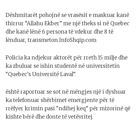
Dëshmitarët pohojnë se vrasësit e maskuar kanë
thirrur “Allahu Ekber” me një theks si në Quebec
dhe kanë lënë 6 persona të vdekur dhe 8 të
lënduar, transmeton InfoShqip.com
Policia ka ndjekur aktorët për rreth 15 milje dhe
ka zbuluar se ishin studentë në universitetin
“Quebec’s Université Laval”.
është raportuar se sot në mëngjes një i dyshuar
ka telefonuar shërbimet emergjente për të
rrëfyer krimin pasi “ndihej keq” për mizorinë që
kishte bërë dhe donte të vetëvritej.