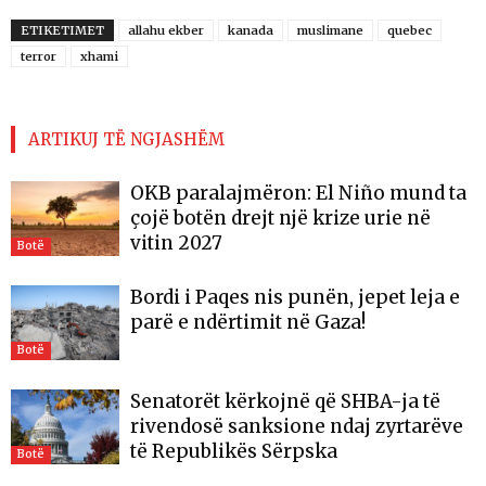
ETIKETIMET
allahu ekber
kanada
muslimane
quebec
terror
xhami
ARTIKUJ TË NGJASHËM
OKB paralajmëron: El Niño mund ta
çojë botën drejt një krize urie në
vitin 2027
Botë
Bordi i Paqes nis punën, jepet leja e
parë e ndërtimit në Gaza!
Botë
Senatorët kërkojnë që SHBA-ja të
rivendosë sanksione ndaj zyrtarëve
të Republikës Sërpska
Botë