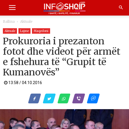
Ballina
Aktuale
Aktuale
Lajme
Maqedoni
Prokuroria i prezanton
fotot dhe videot për armët
e fshehura të “Grupit të
Kumanovës”
13:58 / 04.10.2016