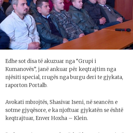
Edhe sot disa të akuzuar nga “Grupi i
Kumanovës”, janë ankuar për keqtrajtim nga
njësiti special, rrugës nga burgu deri te gjykata,
raporton Portalb.
Avokati mbrojtës, Shasivar Iseni, në seancën e
sotme gjyqësore, e ka njoftuar gjykatën se është
keqtrajtuar, Enver Hoxha – Klein.