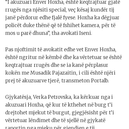
“I akuzuari Enver Hoxha, është keqtrajtuar gjatë
rrugës nga njësiti special, veç kësaj kundër tij
janë përdorur edhe fjalë fyese. Hoxha ka dëgjuar
policët duke thënë që të fshihet kamera, për të
mos u parë dhuna”, tha avokati Iseni.
Pas njoftimit të avokatit edhe vet Enver Hoxha,
është ngritur në këmbë dhe ka vërtetuar se është
keqtrajtuar rrugës dhe se ia kanë përplasur
kokën me Musadik Pajazaitin, i cili është njëri
prej të akuzuarve tjerë, transmeton Portalb.
Gjykatësja, Verka Petrovska, ka kërkuar nga i
akuzuari Hoxha, që kur të kthehet në burg t’i
drejtohet mjekut të burgut, gjegjësisht për t’i
vërtetuar lëndimet dhe të sjellë në gjykatë
raportin nga mjeku për gjendjen e tij