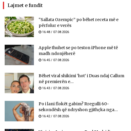
Lajmet e fundit
“Sallata Ozempic” po bëhet receta më e
përfolur e verës
16:48 / 07.08.2026
Apple thuhet se po teston iPhone më të
madh ndonjëherë
16:45 / 07.08.2026
Bëhet viral shikimi ‘hot’ i Duas ndaj Callum
në premierën e...
16:43 / 07.08.2026
Po i lani flokët gabim? Rregulli 60-
sekondësh që ndryshon gjithçka nga...
16:42 / 07.08.2026