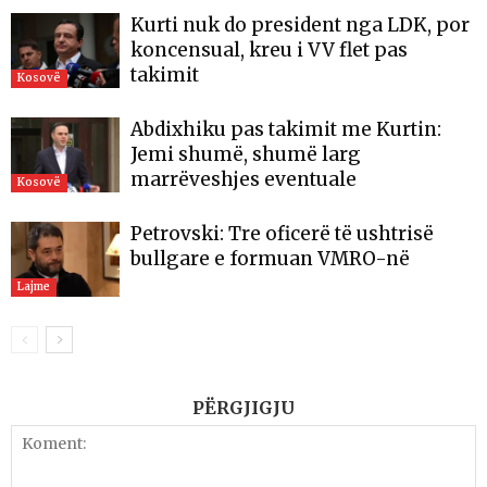
Kurti nuk do president nga LDK, por
koncensual, kreu i VV flet pas
takimit
Kosovë
Abdixhiku pas takimit me Kurtin:
Jemi shumë, shumë larg
marrëveshjes eventuale
Kosovë
Petrovski: Tre oficerë të ushtrisë
bullgare e formuan VMRO-në
Lajme
PËRGJIGJU