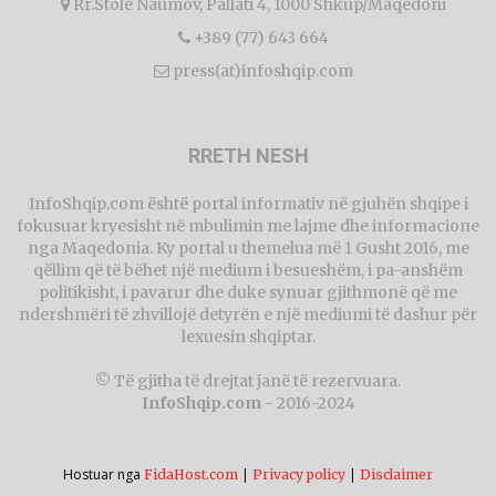
Rr.Stole Naumov, Pallati 4, 1000 Shkup/Maqedoni
+389 (77) 643 664
press(at)infoshqip.com
RRETH NESH
InfoShqip.com është portal informativ në gjuhën shqipe i
fokusuar kryesisht në mbulimin me lajme dhe informacione
nga Maqedonia. Ky portal u themelua më 1 Gusht 2016, me
qëllim që të bëhet një medium i besueshëm, i pa-anshëm
politikisht, i pavarur dhe duke synuar gjithmonë që me
ndershmëri të zhvillojë detyrën e një mediumi të dashur për
lexuesin shqiptar.
© Të gjitha të drejtat janë të rezervuara.
InfoShqip.com
- 2016-2024
Hostuar nga
|
|
FidaHost.com
Privacy policy
Disclaimer