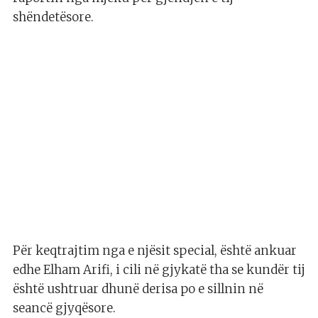
shëndetësore.
Për keqtrajtim nga e njësit special, është ankuar
edhe Elham Arifi, i cili në gjykatë tha se kundër tij
është ushtruar dhunë derisa po e sillnin në
seancë gjyqësore.