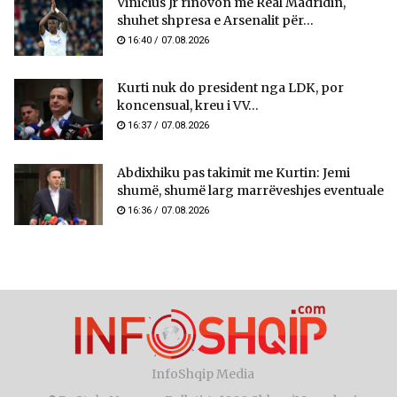
Vinicius Jr rinovon me Real Madridin,
shuhet shpresa e Arsenalit për...
16:40 / 07.08.2026
Kurti nuk do president nga LDK, por
koncensual, kreu i VV...
16:37 / 07.08.2026
Abdixhiku pas takimit me Kurtin: Jemi
shumë, shumë larg marrëveshjes eventuale
16:36 / 07.08.2026
InfoShqip Media