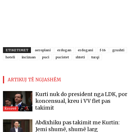
ETIKETIMET
aeroplani
erdogan
erdogani
f-16
grushti
hoteli
incizuan
puci
pucistet
shteti
turqi
ARTIKUJ TË NGJASHËM
Kurti nuk do president nga LDK, por
koncensual, kreu i VV flet pas
takimit
Kosovë
Abdixhiku pas takimit me Kurtin:
Jemi shumë, shumë larg