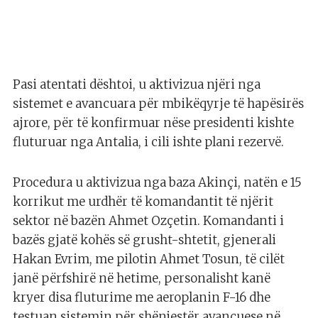
Pasi atentati dështoi, u aktivizua njëri nga
sistemet e avancuara për mbikëqyrje të hapësirës
ajrore, për të konfirmuar nëse presidenti kishte
fluturuar nga Antalia, i cili ishte plani rezervë.
Procedura u aktivizua nga baza Akinçi, natën e 15
korrikut me urdhër të komandantit të njërit
sektor në bazën Ahmet Ozçetin. Komandanti i
bazës gjatë kohës së grusht-shtetit, gjenerali
Hakan Evrim, me pilotin Ahmet Tosun, të cilët
janë përfshirë në hetime, personalisht kanë
kryer disa fluturime me aeroplanin F-16 dhe
testuan sistemin për shënjestër avancuese në