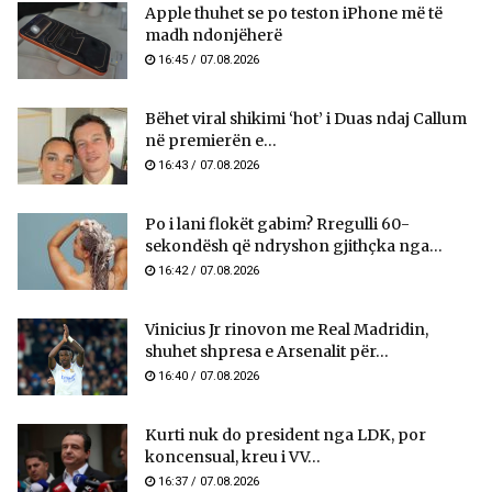
Apple thuhet se po teston iPhone më të
madh ndonjëherë
16:45 / 07.08.2026
Bëhet viral shikimi ‘hot’ i Duas ndaj Callum
në premierën e...
16:43 / 07.08.2026
Po i lani flokët gabim? Rregulli 60-
sekondësh që ndryshon gjithçka nga...
16:42 / 07.08.2026
Vinicius Jr rinovon me Real Madridin,
shuhet shpresa e Arsenalit për...
16:40 / 07.08.2026
Kurti nuk do president nga LDK, por
koncensual, kreu i VV...
16:37 / 07.08.2026