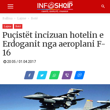
Ballina
Lajme
Botë
Lajme
Botë
Puçistët incizuan hotelin e
Erdoganit nga aeroplani F-
16
20:05 / 01.04.2017