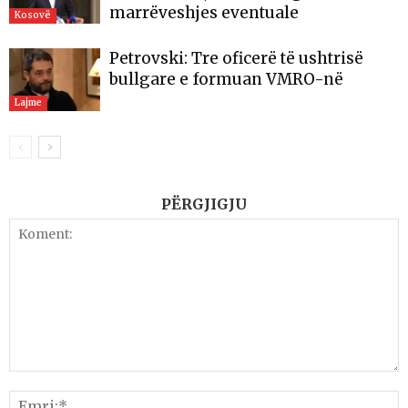
marrëveshjes eventuale
Kosovë
Petrovski: Tre oficerë të ushtrisë
bullgare e formuan VMRO-në
Lajme
PËRGJIGJU