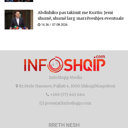
Abdixhiku pas takimit me Kurtin: Jemi
shumë, shumë larg marrëveshjes eventuale
16:36 / 07.08.2026
InfoShqip Media
Rr.Stole Naumov, Pallati 4, 1000 Shkup/Maqedoni
+389 (77) 643 664
press(at)infoshqip.com
RRETH NESH