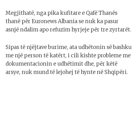
Megjithatë, nga pika kufitare e Qafë Thanës
thanë për Euronews Albania se nuk ka pasur
asnjë ndalim apo refuzim hyrjeje për tre zyrtarët.
Sipas të njëjtave burime, ata udhëtonin së bashku
me një person të katërt, i cili kishte probleme me
dokumentacionin e udhëtimit dhe, për këtë
arsye, nuk mund të lejohej të hynte në Shqipëri.