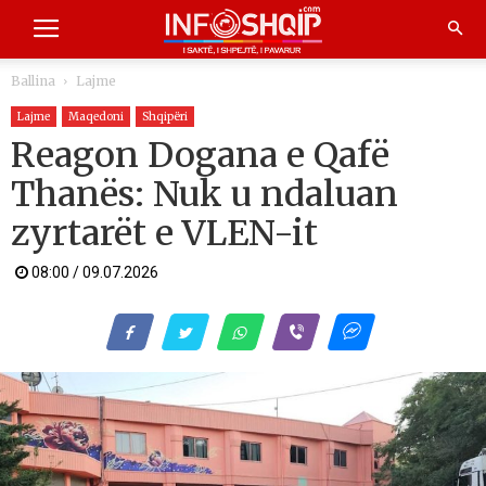
Ballina
Lajme
Lajme
Maqedoni
Shqipëri
Reagon Dogana e Qafë
Thanës: Nuk u ndaluan
zyrtarët e VLEN-it
08:00 / 09.07.2026