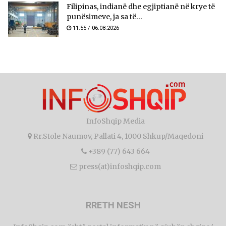
Filipinas, indianë dhe egjiptianë në krye të
punësimeve, ja sa të...
11:55 / 06.08.2026
InfoShqip Media
Rr.Stole Naumov, Pallati 4, 1000 Shkup/Maqedoni
+389 (77) 643 664
press(at)infoshqip.com
RRETH NESH