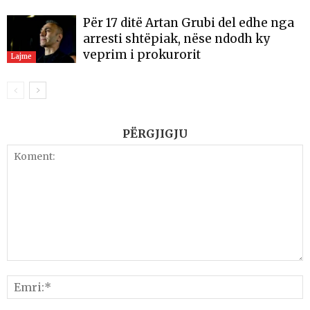
Për 17 ditë Artan Grubi del edhe nga
arresti shtëpiak, nëse ndodh ky
veprim i prokurorit
Lajme
PËRGJIGJU