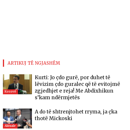
ARTIKUJ TË NGJASHËM
Kurti: Jo çdo gurë, por duhet të
lëvizim çdo guralec që të evitojmë
zgjedhjet e reja! Me Abdixhikun
Kosovë
s’kam ndërmjetës
A do të shtrenjtohet rryma, ja çka
thotë Mickoski
Aktuale