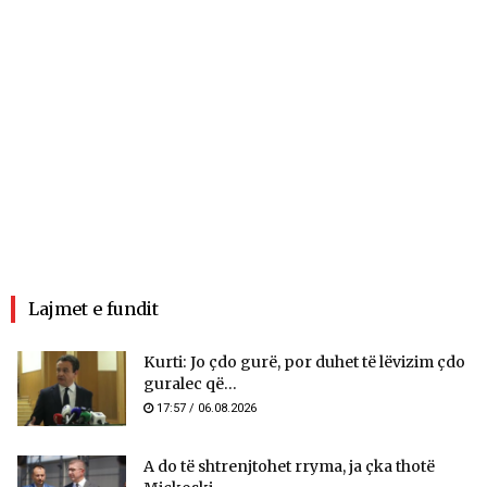
Lajmet e fundit
Kurti: Jo çdo gurë, por duhet të lëvizim çdo
guralec që...
17:57 / 06.08.2026
A do të shtrenjtohet rryma, ja çka thotë