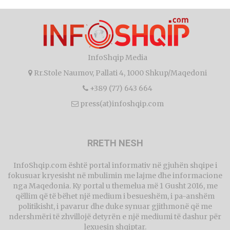
InfoShqip Media
Rr.Stole Naumov, Pallati 4, 1000 Shkup/Maqedoni
+389 (77) 643 664
press(at)infoshqip.com
RRETH NESH
InfoShqip.com është portal informativ në gjuhën shqipe i
fokusuar kryesisht në mbulimin me lajme dhe informacione
nga Maqedonia. Ky portal u themelua më 1 Gusht 2016, me
qëllim që të bëhet një medium i besueshëm, i pa-anshëm
politikisht, i pavarur dhe duke synuar gjithmonë që me
ndershmëri të zhvillojë detyrën e një mediumi të dashur për
lexuesin shqiptar.