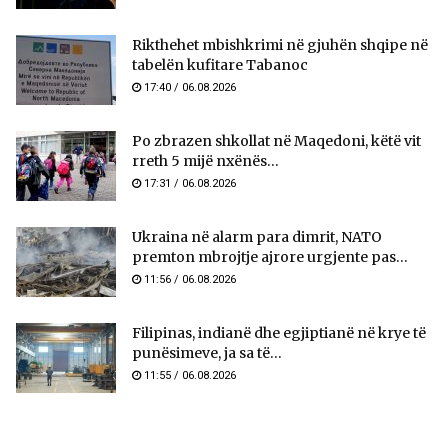
Rikthehet mbishkrimi në gjuhën shqipe në
tabelën kufitare Tabanoc
17:40 / 06.08.2026
Po zbrazen shkollat në Maqedoni, këtë vit
rreth 5 mijë nxënës...
17:31 / 06.08.2026
Ukraina në alarm para dimrit, NATO
premton mbrojtje ajrore urgjente pas...
11:56 / 06.08.2026
Filipinas, indianë dhe egjiptianë në krye të
punësimeve, ja sa të...
11:55 / 06.08.2026