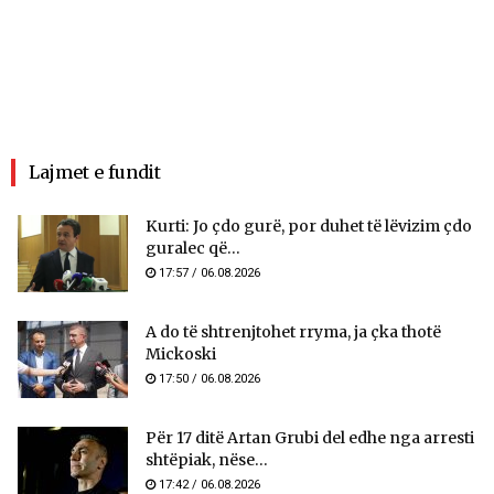
Lajmet e fundit
Kurti: Jo çdo gurë, por duhet të lëvizim çdo
guralec që...
17:57 / 06.08.2026
A do të shtrenjtohet rryma, ja çka thotë
Mickoski
17:50 / 06.08.2026
Për 17 ditë Artan Grubi del edhe nga arresti
shtëpiak, nëse...
17:42 / 06.08.2026