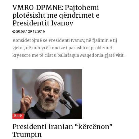
VMRO-DPMNE: Pajtohemi
plotësisht me qëndrimet e
Presidentit Ivanov
20:58 / 29.12.2016
Konsiderojmë se Presidenti Ivanov, në fjalimin e tij
vjetor, në mënyrë koncize i parashtroi problemet
kryesore me të cilat u ballafaqua Maqedonia gjatë vitit...
Botë
Presidenti iranian “kërcënon”
Trumpin