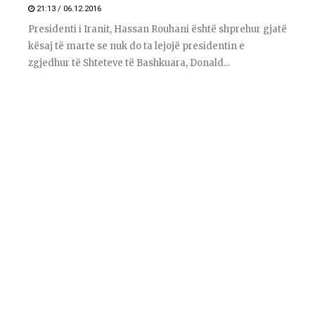
21:13 / 06.12.2016
Presidenti i Iranit, Hassan Rouhani është shprehur gjatë
kësaj të marte se nuk do ta lejojë presidentin e
zgjedhur të Shteteve të Bashkuara, Donald...