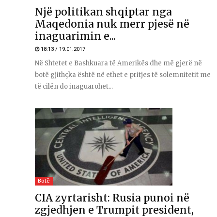
Një politikan shqiptar nga
Maqedonia nuk merr pjesë në
inaguarimin e...
18:13 / 19.01.2017
Në Shtetet e Bashkuara të Amerikës dhe më gjerë në
botë gjithçka është në ethet e pritjes të solemnitetit me
të cilën do inaguarohet...
Botë
CIA zyrtarisht: Rusia punoi në
zgjedhjen e Trumpit president,