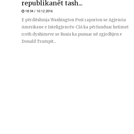
republikanët tash...
18:34 / 10.12.2016
E përditshmja Washington Post raporton se Agjencia
Amerikane e Inteligjencës-CIA ka përfunduar hetimet
rreth dyshimeve se Rusia ka punuar në zgjedhjen e
Donald Trumpit...