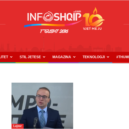
LITET
STIL JETESE
MAGAZINA
TEKNOLOGJI
#THUM
INFOSHQIP.COM
Lajme