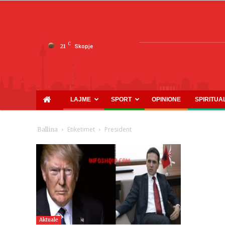
C
21
Skopje
LAJME
SPORT
OPINIONE
SPIRITUA
Etiketimet
President
Ballina
Aktuale