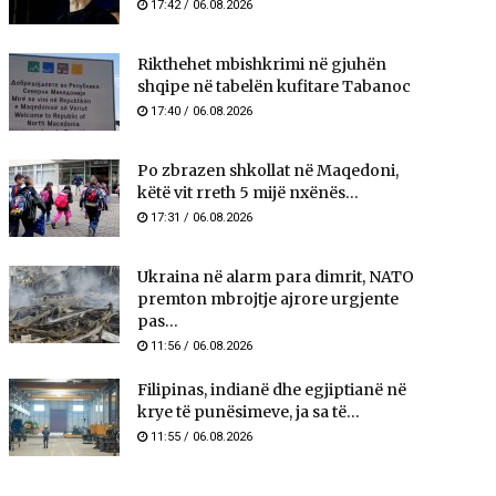
17:42 / 06.08.2026
Rikthehet mbishkrimi në gjuhën
shqipe në tabelën kufitare Tabanoc
17:40 / 06.08.2026
Po zbrazen shkollat në Maqedoni,
këtë vit rreth 5 mijë nxënës...
17:31 / 06.08.2026
Ukraina në alarm para dimrit, NATO
premton mbrojtje ajrore urgjente
pas...
11:56 / 06.08.2026
Filipinas, indianë dhe egjiptianë në
krye të punësimeve, ja sa të...
11:55 / 06.08.2026