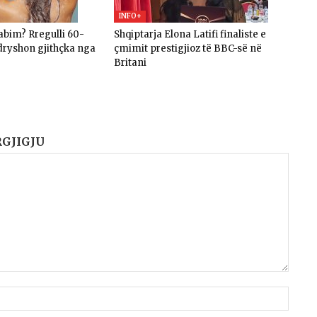
INFO+
gabim? Rregulli 60-
Shqiptarja Elona Latifi finaliste e
ryshon gjithçka nga
çmimit prestigjioz të BBC-së në
Britani
RGJIGJU