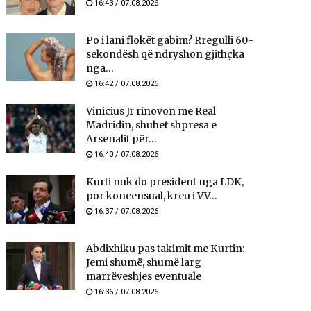
16:43 / 07.08.2026
Po i lani flokët gabim? Rregulli 60-
sekondësh që ndryshon gjithçka
nga...
16:42 / 07.08.2026
Vinicius Jr rinovon me Real
Madridin, shuhet shpresa e
Arsenalit për...
16:40 / 07.08.2026
Kurti nuk do president nga LDK,
por koncensual, kreu i VV...
16:37 / 07.08.2026
Abdixhiku pas takimit me Kurtin:
Jemi shumë, shumë larg
marrëveshjes eventuale
16:36 / 07.08.2026