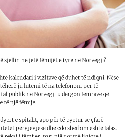
 sjellin në jetë fëmijët e tyre në Norvegji?
të kalendari i vizitave që duhet të ndiqni. Nëse
tëherë ju lutemi të na telefononi për të
pital publik në Norvegji u dërgon femrave që
e të një fëmije.
yert e spitalit, apo për të pyetur se çfarë
itetet përgjegjëse dhe çdo shërbim është falas.
 seksi i fëmijës, pasi një normë ligjore i