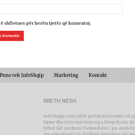
të shfletues për herën tjetër që komentoj.
Puno tek InfoShqip
Marketing
Kontakt
RRETH NESH
InfoShqip.com është portal informativ në g
lajme dhe informacione nga Maqedonia. Ky p
bëhet një medium i besueshëm, i pa-anshëm 
me ndershmëri të zhvillojë detyrën e një me