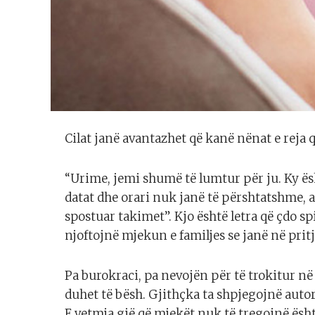
Cilat janë avantazhet që kanë nënat e reja që
“Urime, jemi shumë të lumtur për ju. Ky ësh
datat dhe orari nuk janë të përshtatshme, a
spostuar takimet”. Kjo është letra që çdo s
njoftojnë mjekun e familjes se janë në pritj
Pa burokraci, pa nevojën për të trokitur në d
duhet të bësh. Gjithçka ta shpjegojnë autor
E vetmja gjë që mjekët nuk të tregojnë është