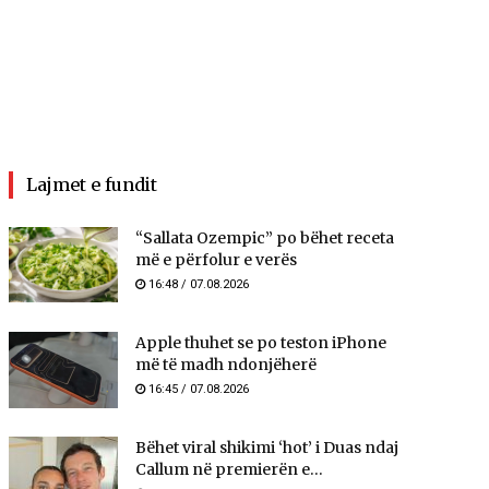
Lajmet e fundit
“Sallata Ozempic” po bëhet receta
më e përfolur e verës
16:48 / 07.08.2026
Apple thuhet se po teston iPhone
më të madh ndonjëherë
16:45 / 07.08.2026
Bëhet viral shikimi ‘hot’ i Duas ndaj
Callum në premierën e...