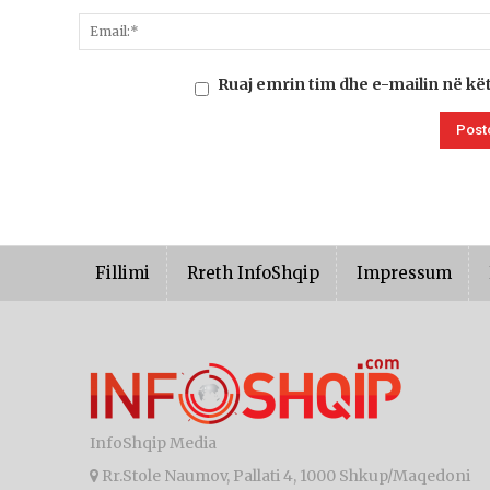
Ruaj emrin tim dhe e-mailin në kë
Fillimi
Rreth InfoShqip
Impressum
InfoShqip Media
Rr.Stole Naumov, Pallati 4, 1000 Shkup/Maqedoni