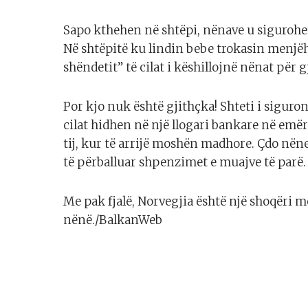
Sapo kthehen në shtëpi, nënave u sigurohe
Në shtëpitë ku lindin bebe trokasin menjëhe
shëndetit” të cilat i këshillojnë nënat për g
Por kjo nuk është gjithçka! Shteti i siguro
cilat hidhen në një llogari bankare në emë
tij, kur të arrijë moshën madhore. Çdo nëne
të përballuar shpenzimet e muajve të parë.
Me pak fjalë, Norvegjia është një shoqëri m
nënë./BalkanWeb