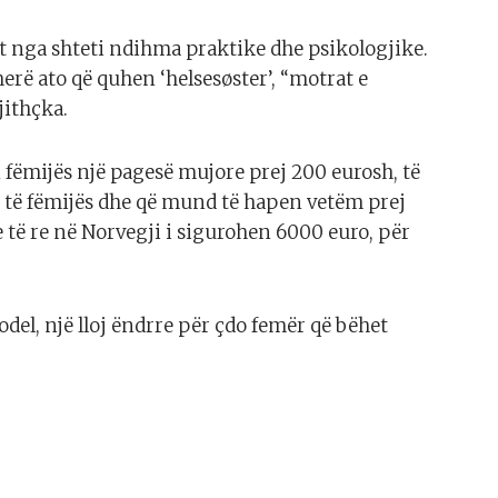
t nga shteti ndihma praktike dhe psikologjike.
rë ato që quhen ‘helsesøster’, “motrat e
jithçka.
n fëmijës një pagesë mujore prej 200 eurosh, të
r të fëmijës dhe që mund të hapen vetëm prej
 të re në Norvegji i sigurohen 6000 euro, për
odel, një lloj ëndrre për çdo femër që bëhet