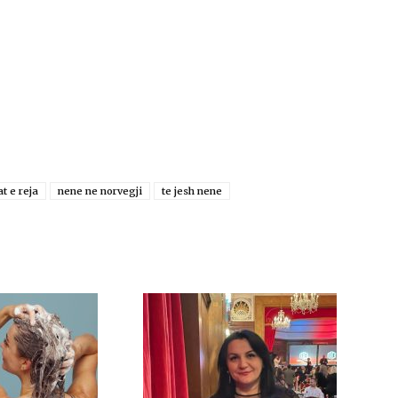
t e reja
nene ne norvegji
te jesh nene