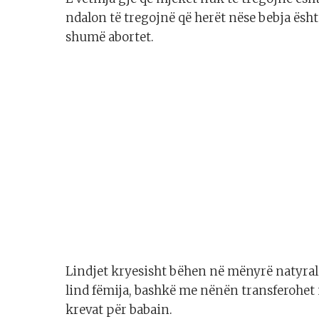
ndalon të tregojnë që herët nëse bebja ësht
shumë abortet.
Lindjet kryesisht bëhen në mënyrë natyrale
lind fëmija, bashkë me nënën transferohet 
krevat për babain.