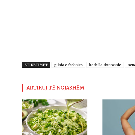
ETIKETIMET
gjinia e foshnjes
keshilla shtatzanie
nena
ARTIKUJ TË NGJASHËM