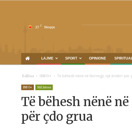
C
27
Skopje
LAJME
SPORT
OPINIONE
SPIRITUA
Të bëhesh nënë në Norvegji, një ëndërr për 
Ballina
INFO+
INFO+
Stil Jetese
Të bëhesh nënë në 
për çdo grua