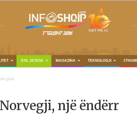
LITET
STIL JETESE
MAGAZINA
TEKNOLOGJI
#THUM
INFOSHQIP.COM
çdo grua
Norvegji, një ëndërr