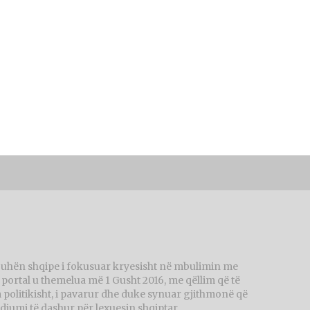
juhën shqipe i fokusuar kryesisht në mbulimin me
ortal u themelua më 1 Gusht 2016, me qëllim që të
politikisht, i pavarur dhe duke synuar gjithmonë që
diumi të dashur për lexuesin shqiptar.