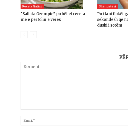
Receta Gatimi
Shëndetësi
“Sallata Ozempic” po bëhet receta
Po i lani flokët 
më e përfolur e verës
sekondësh që nd
dushi i sotëm
PË