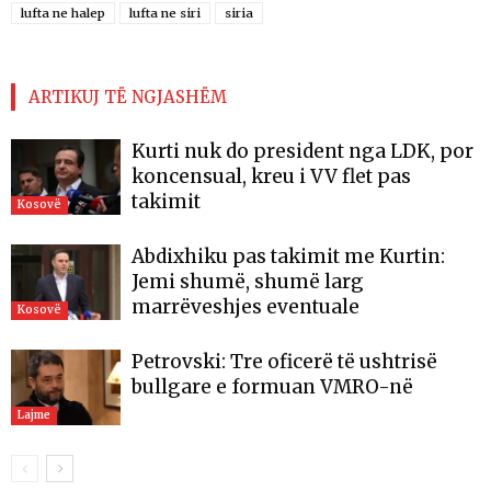
lufta ne halep
lufta ne siri
siria
ARTIKUJ TË NGJASHËM
Kurti nuk do president nga LDK, por
koncensual, kreu i VV flet pas
takimit
Kosovë
Abdixhiku pas takimit me Kurtin:
Jemi shumë, shumë larg
marrëveshjes eventuale
Kosovë
Petrovski: Tre oficerë të ushtrisë
bullgare e formuan VMRO-në
Lajme