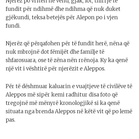
Njerëz po vriten në vend, gjak, lot, thirrje të
fundit për ndihmë dhe ndihma që nuk duket
gjëkundi, teksa betejës për Alepon po i vjen
fundi.
Njerëz që përqafohen për të fundit herë, nëna që
nuk mbrojnë dot fëmijët dhe familje të
shfarosuara, ose të zëna nën rrënoja. Ky ka qenë
një vit i vështirë për njerëzit e Aleppos.
Për të dëshmuar kaluarin e vuajtjeve të civilëve të
Aleppos më sipër kemi radhitur disa foto që
tregojnë më mënyrë kronologjikë si ka qenë
situata nga brenda Aleppos në këtë vit që po lemë
pas.