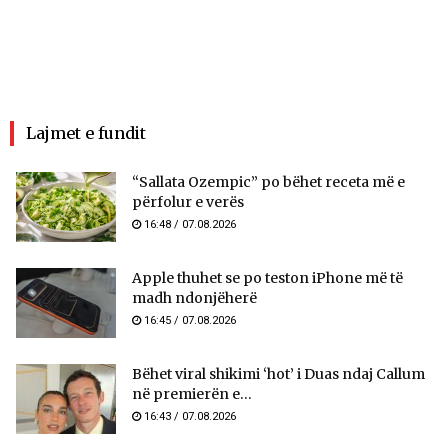
Lajmet e fundit
“Sallata Ozempic” po bëhet receta më e
përfolur e verës
16:48 / 07.08.2026
Apple thuhet se po teston iPhone më të
madh ndonjëherë
16:45 / 07.08.2026
Bëhet viral shikimi ‘hot’ i Duas ndaj Callum
në premierën e...
16:43 / 07.08.2026