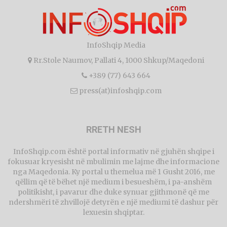
InfoShqip Media
Rr.Stole Naumov, Pallati 4, 1000 Shkup/Maqedoni
+389 (77) 643 664
press(at)infoshqip.com
RRETH NESH
InfoShqip.com është portal informativ në gjuhën shqipe i
fokusuar kryesisht në mbulimin me lajme dhe informacione
nga Maqedonia. Ky portal u themelua më 1 Gusht 2016, me
qëllim që të bëhet një medium i besueshëm, i pa-anshëm
politikisht, i pavarur dhe duke synuar gjithmonë që me
ndershmëri të zhvillojë detyrën e një mediumi të dashur për
lexuesin shqiptar.