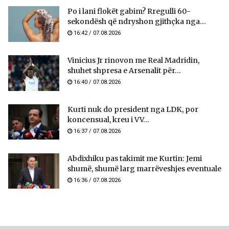
Po i lani flokët gabim? Rregulli 60-
sekondësh që ndryshon gjithçka nga...
16:42 / 07.08.2026
Vinicius Jr rinovon me Real Madridin,
shuhet shpresa e Arsenalit për...
16:40 / 07.08.2026
Kurti nuk do president nga LDK, por
koncensual, kreu i VV...
16:37 / 07.08.2026
Abdixhiku pas takimit me Kurtin: Jemi
shumë, shumë larg marrëveshjes eventuale
16:36 / 07.08.2026