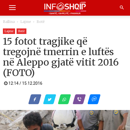
Ballina
Lajme
Botë
Lajme
Botë
15 fotot tragjike që
tregojnë tmerrin e luftës
në Aleppo gjatë vitit 2016
(FOTO)
12:14 / 15.12.2016