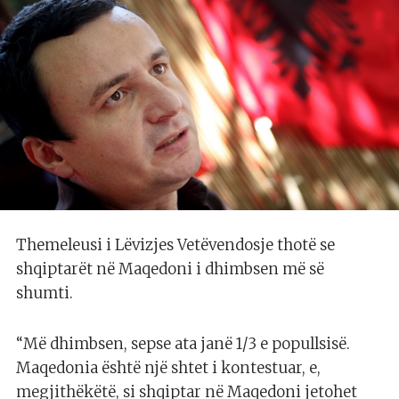
Themeleusi i Lëvizjes Vetëvendosje thotë se
shqiptarët në Maqedoni i dhimbsen më së
shumti.
“Më dhimbsen, sepse ata janë 1/3 e popullsisë.
Maqedonia është një shtet i kontestuar, e,
megjithëkëtë, si shqiptar në Maqedoni jetohet