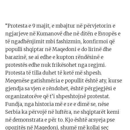
“Protesta e 9 majit, e mbajtur në përvjetorin e
ngjarjeve në Kumanovë dhe në ditën e Evropës e
të ngadhënjimit mbi fashizmin, konfirmoi që
populli shqiptar në Maqedoni e do lirinë dhe
barazinë, se ai edhe e kupton rëndësinë e
protestës edhe nuk frikësohet nga regjmi.
Protesta të tilla duhet të ketë më shpesh.
Meqenëse gatishmëria e popullit është aty, kurse
gjendja sa vjen e rëndohet, është përgjegjësi e
organizatorëve që t’i shpeshtojnë protestat.
Fundja, nga historia më e re e dimë se, nëse
Serbia ka përvojë në luftëra, ne shqiptarët kemi
në demonstrata e për to. Kjo është arsyeja pse
opozitës në Maqedoni, shumë më kollaj seç