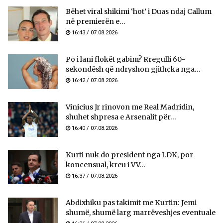
Bëhet viral shikimi ‘hot’ i Duas ndaj Callum
në premierën e...
16:43 / 07.08.2026
Po i lani flokët gabim? Rregulli 60-
sekondësh që ndryshon gjithçka nga...
16:42 / 07.08.2026
Vinicius Jr rinovon me Real Madridin,
shuhet shpresa e Arsenalit për...
16:40 / 07.08.2026
Kurti nuk do president nga LDK, por
koncensual, kreu i VV...
16:37 / 07.08.2026
Abdixhiku pas takimit me Kurtin: Jemi
shumë, shumë larg marrëveshjes eventuale