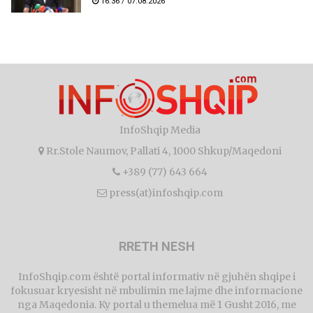
16:36 / 07.08.2026
InfoShqip Media
Rr.Stole Naumov, Pallati 4, 1000 Shkup/Maqedoni
+389 (77) 643 664
press(at)infoshqip.com
RRETH NESH
InfoShqip.com është portal informativ në gjuhën shqipe i
fokusuar kryesisht në mbulimin me lajme dhe informacione
nga Maqedonia. Ky portal u themelua më 1 Gusht 2016, me