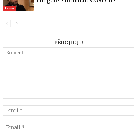
bullgare e formuan VMRO-në
Lajme
PËRGJIGJU