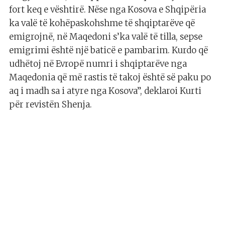
fort keq e vështirë. Nëse nga Kosova e Shqipëria
ka valë të kohëpaskohshme të shqiptarëve që
emigrojnë, në Maqedoni s’ka valë të tilla, sepse
emigrimi është një baticë e pambarim. Kurdo që
udhëtoj në Evropë numri i shqiptarëve nga
Maqedonia që më rastis të takoj është së paku po
aq i madh sa i atyre nga Kosova”, deklaroi Kurti
për revistën Shenja.