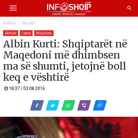
Ballina
Aktuale
Aktuale
Lajme
Maqedoni
Albin Kurti: Shqiptarët në
Maqedoni më dhimbsen
ma së shumti, jetojnë boll
keq e vështirë
18:37 / 03.08.2016