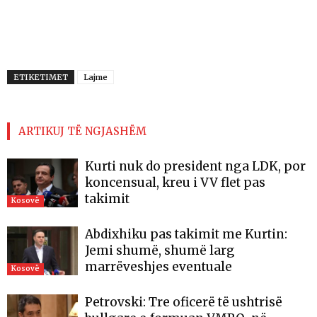
ETIKETIMET
Lajme
ARTIKUJ TË NGJASHËM
Kurti nuk do president nga LDK, por
koncensual, kreu i VV flet pas
takimit
Kosovë
Abdixhiku pas takimit me Kurtin:
Jemi shumë, shumë larg
marrëveshjes eventuale
Kosovë
Petrovski: Tre oficerë të ushtrisë