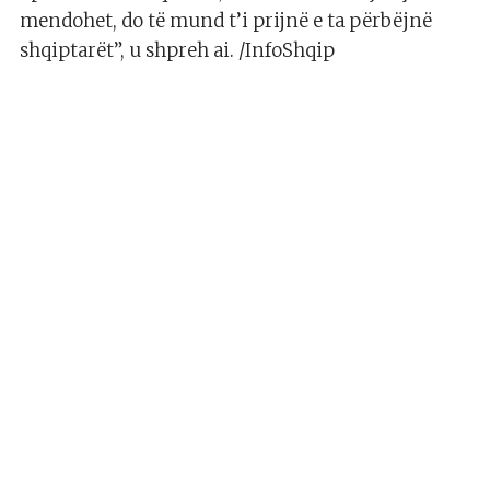
mendohet, do të mund t’i prijnë e ta përbëjnë
shqiptarët”, u shpreh ai. /InfoShqip